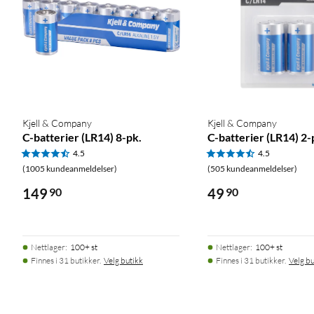
Kjell & Company
Kjell & Company
C-batterier (LR14) 8-pk.
C-batterier (LR14) 2-
4.5
4.5
(1005 kundeanmeldelser)
(505 kundeanmeldelser)
149
90
49
90
Nettlager
:
100+ st
Nettlager
:
100+ st
Finnes i 31 butikker.
Velg butikk
Finnes i 31 butikker.
Velg bu