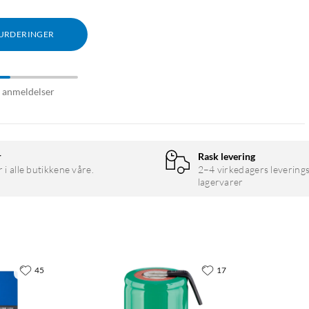
VURDERINGER
9 anmeldelser
r
Rask levering
r i alle butikkene våre.
2–4 virkedagers leverings
lagervarer
45
17