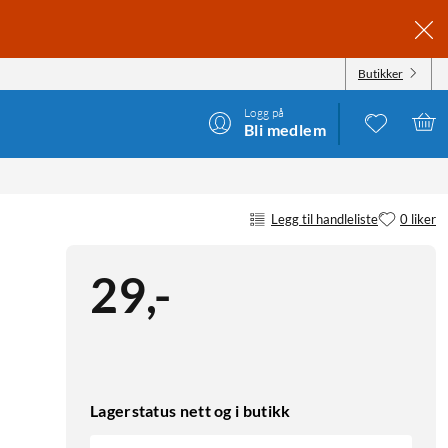
Butikker
Logg på
Bli medlem
Legg til handleliste
0 liker
29
,
-
Lagerstatus nett og i butikk