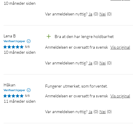
10 måneder siden
Var anmeldelsen nyttig?
Ja
(
0
)
Nei
(
0
)
Lena B
Bra at den har lengre holdbarhet
Verifisert kjøper
Anmeldelsen er oversatt fra svensk
Vis original
5/5
10 måneder siden
Var anmeldelsen nyttig?
Ja
(
0
)
Nei
(
0
)
Håkan
Fungerer utmerket, som forventet.
Verifisert kjøper
Anmeldelsen er oversatt fra svensk
Vis original
5/5
11 måneder siden
Var anmeldelsen nyttig?
Ja
(
0
)
Nei
(
0
)