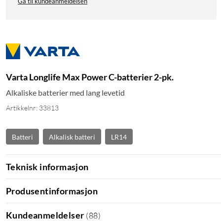
Gå til kundeanmeldelsen
Varta Longlife Max Power C-batterier 2-pk.
Alkaliske batterier med lang levetid
Artikkelnr: 33813
Batteri
Alkalisk batteri
LR14
Teknisk informasjon
Produsentinformasjon
Kundeanmeldelser
(
88
)