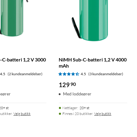
C-batteri 1,2 V 3000
NiMH Sub-C-batteri 1,2 V 4000
mAh
4.5
(2 kundeanmeldelser)
4.5
(3 kundeanmeldelser)
129
90
eører
Med loddeører
20+ st
Nettlager
:
20+ st
butikker.
Velg butikk
Finnes i 20 butikker.
Velg butikk