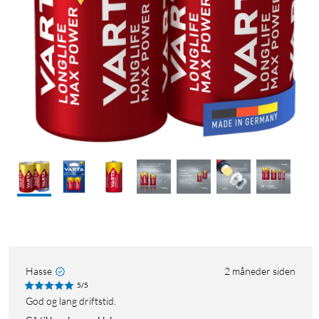
Hasse
2 måneder siden
5/5
God og lang driftstid.