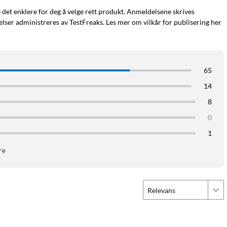
e det enklere for deg å velge rett produkt. Anmeldelsene skrives
ser administreres av TestFreaks. Les mer om vilkår for publisering her
65
14
8
0
1
re
Relevans