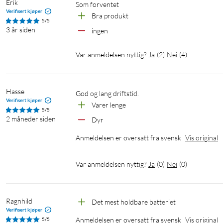
Erik
Som forventet
Verifisert kjøper
Bra produkt
5/5
3 år siden
ingen
Var anmeldelsen nyttig?
Ja
(
2
)
Nei
(
4
)
Hasse
God og lang driftstid.
Verifisert kjøper
Varer lenge
5/5
2 måneder siden
Dyr
Anmeldelsen er oversatt fra svensk
Vis original
Var anmeldelsen nyttig?
Ja
(
0
)
Nei
(
0
)
Ragnhild
Det mest holdbare batteriet
Verifisert kjøper
Anmeldelsen er oversatt fra svensk
Vis original
5/5