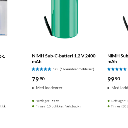
NiMH Sub-C-batteri 1,2 V 2400
NiMH Sub-
pk.
mAh
mAh
5.0
(16 kundeanmeldelser)
79
90
99
90
Med loddeører
Med lodd
Nettlager
:
5+ st
Nettlager
:
tikk
Finnes i 15 butikker.
Velg butikk
Finnes i 20 