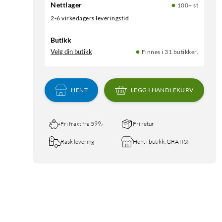
Nettlager
100+ st
2-6 virkedagers leveringstid
Butikk
Velg din butikk
Finnes i 31 butikker.
HENT
LEGG I HANDLEKURV
Fri frakt fra 599,-
Fri retur
Rask levering
Hent i butikk, GRATIS!