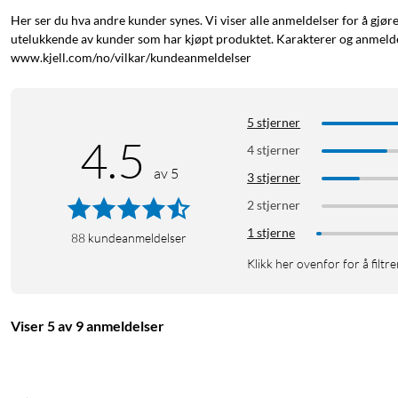
Her ser du hva andre kunder synes. Vi viser alle anmeldelser for å gjør
utelukkende av kunder som har kjøpt produktet. Karakterer og anmeldel
www.kjell.com/no/vilkar/kundeanmeldelser
5 stjerner
4.5
4 stjerner
av 5
3 stjerner
2 stjerner
1 stjerne
88
kundeanmeldelser
Klikk her ovenfor for å filtre
Viser 5 av 9 anmeldelser