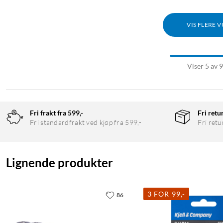
VIS FLERE 
Viser 5 av 
Fri frakt fra 599,-
Fri retu
Fri standardfrakt ved kjøp fra 599,-
Fri retu
Lignende produkter
3 FOR 99,-
86