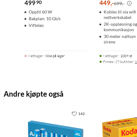
499
90
449
,
-
699,-
Opptil 60 W
Kobles til via wif
nettverkskabel
Bakplan: 10 Gb/s
2K-oppløsning og
Vifteløs
kommunikasjon
30 meter nattsyn 
sirene
Nettlager
:
Ikke på lager
Nettlager
:
100+ st
Finnes i 29 butikker.
V
Andre kjøpte også
142