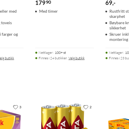
179
90
69
,
-
i eller med
Med timer
Rustfritt s
skarphet
 toveis
Bøybare kn
sikkerhet
i farger og
Skruer inkl
montering
Nettlager
:
100+ st
Nettlager
:
10
elg butikk
Finnes i 24 butikker.
Velg butikk
Finnes i 23 bu
3
2