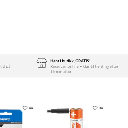
Hent i butikk, GRATIS!
tid på
Reserver online – klar til henting etter
15 minutter
44
34