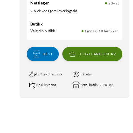
Nettlager
20+ st
2-6 virkedagers leveringstid
Butikk
Velg din butikk
Finnes i 10 butikker.
HENT
LEGG I HANDLEKURV
Fri frakt fra 599,-
Fri retur
Rask levering
Hent i butikk, GRATIS!