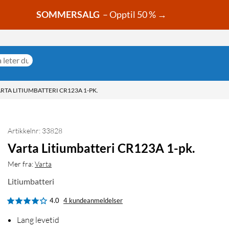
SOMMERSALG
– Opptil 50 % →
RTA LITIUMBATTERI CR123A 1-PK.
Artikkelnr: 33828
Varta Litiumbatteri CR123A 1-pk.
Mer fra:
Varta
Litiumbatteri
4.0
4 kundeanmeldelser
Lang levetid