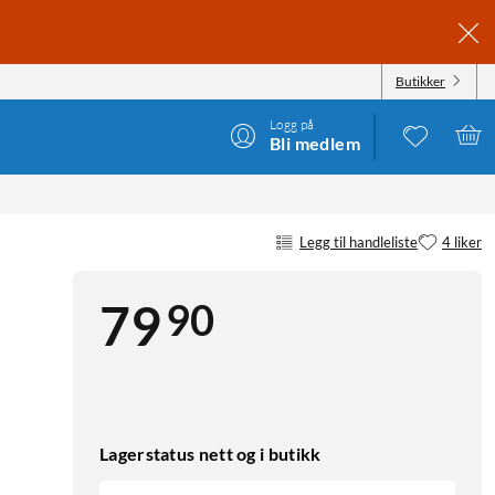
Butikker
Logg på
Bli medlem
Legg til handleliste
4 liker
90
79
Lagerstatus nett og i butikk