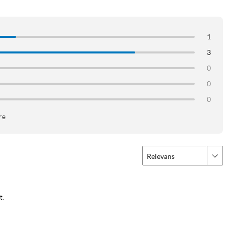
1
3
0
0
0
re
Relevans
t.