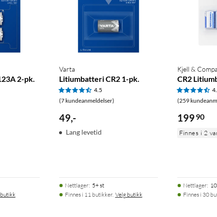
Varta
Kjell & Comp
123A 2-pk.
Litiumbatteri CR2 1-pk.
CR2 Litiumb
4.5
4
(7 kundeanmeldelser)
(259 kundeanme
49
,
-
199
90
Lang levetid
Finnes i 2 va
Nettlager
:
5+ st
Nettlager
:
10
 butikk
Finnes i 11 butikker.
Velg butikk
Finnes i 30 bu