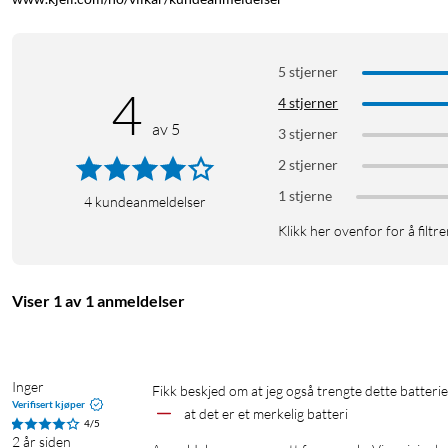
5 stjerner
4
4 stjerner
av 5
3 stjerner
2 stjerner
1 stjerne
4
kundeanmeldelser
Klikk her ovenfor for å filtre
Viser 1 av 1 anmeldelser
Inger
Fikk beskjed om at jeg også trengte dette batterie
Verifisert kjøper
at det er et merkelig batteri
4/5
2 år siden