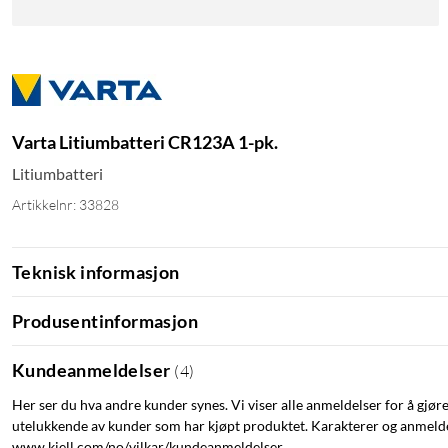
Varta Litiumbatteri CR123A 1-pk.
Litiumbatteri
Artikkelnr: 33828
Teknisk informasjon
Produsentinformasjon
Kundeanmeldelser
(
4
)
Her ser du hva andre kunder synes. Vi viser alle anmeldelser for å gjør
utelukkende av kunder som har kjøpt produktet. Karakterer og anmeldel
www.kjell.com/no/vilkar/kundeanmeldelser