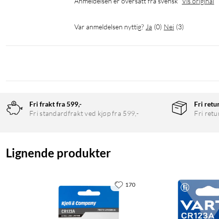
Anmeldelsen er oversatt fra svensk
Vis original
Var anmeldelsen nyttig?
Ja
(
0
)
Nei
(
3
)
Fri frakt fra 599,-
Fri retu
Fri standardfrakt ved kjøp fra 599,-
Fri retu
Lignende produkter
170