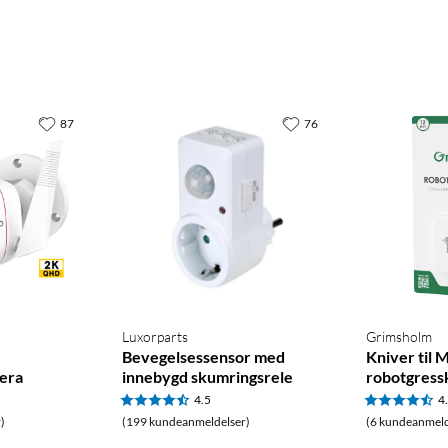
87
76
Luxorparts
Grimsholm
Bevegelsessensor med
Kniver til
era
innebygd skumringsrele
robotgressk
4.5
4
)
(199 kundeanmeldelser)
(6 kundeanmeld