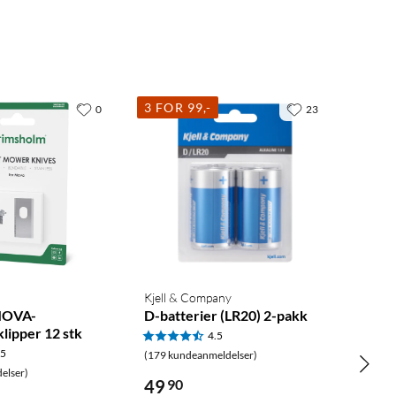
3 FOR 99,-
0
23
Kjell & Company
 MOVA-
D-batterier (LR20) 2-pakk
lipper 12 stk
4.5
.5
(179 kundeanmeldelser)
elser)
49
90