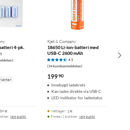
any
Kjell & Company
atteri 4-pk.
18650 Li-ion-batteri med
USB-C 2600 mAh
.5
4.5
ldelser)
(34 kundeanmeldelser)
199
90
rianter
Innebygd ladekrets
Kan lades direkte via USB-C
LED-indikator for ladestatus
0+ st
Nettlager
:
1 st
tikker.
Velg butikk
Finnes i 2 butikker.
Velg butikk