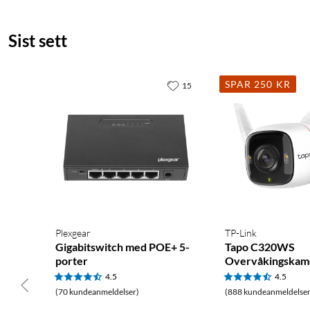
Sist sett
SPAR 250 KR
15
Plexgear
TP-Link
Gigabitswitch med POE+ 5-
Tapo C320WS
porter
Overvåkingskam
4.5
4.5
(70 kundeanmeldelser)
(888 kundeanmeldelser