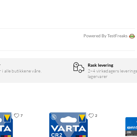
Powered By TestFreaks
r
Rask levering
r i alle butikkene våre.
2–4 virkedagers leverings
lagervarer
7
2