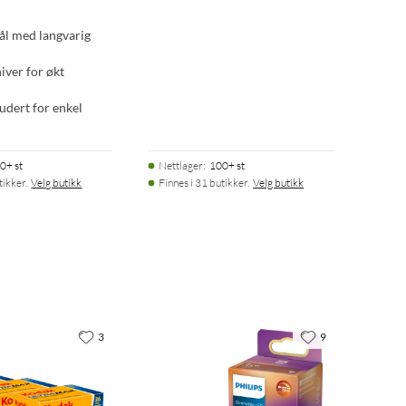
tål med langvarig
iver for økt
udert for enkel
0+ st
Nettlager
:
100+ st
tikker.
Velg butikk
Finnes i 31 butikker.
Velg butikk
3
9