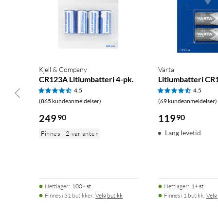
Kjell & Company
Varta
CR123A Litiumbatteri 4-pk.
Litiumbatteri CR
4.5
4.5
(865 kundeanmeldelser)
(69 kundeanmeldelser)
249
90
119
90
Lang levetid
Finnes i 2 varianter
Nettlager
:
100+ st
Nettlager
:
1+ st
Finnes i 31 butikker.
Velg butikk
Finnes i 1 butikk.
Velg