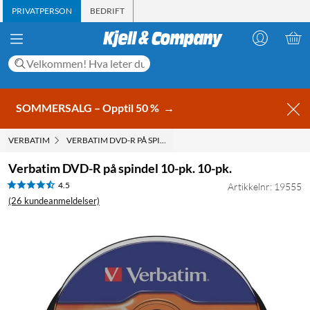
PRIVATPERSON
BEDRIFT
SOMMERSALG – Opptil 50 %
→
VERBATIM
VERBATIM DVD-R PÅ SPINDEL 10-PK. 10-PK.
Verbatim DVD-R på spindel 10-pk. 10-pk.
4.5
Artikkelnr: 19555
(26 kundeanmeldelser)