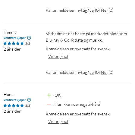
Var anmeldelsen nyttig?
Ja
(
0
)
Nei
(
0
)
Tommy
Verbatim er det beste på markedet både som 
Verifisert kjøper
Blu-ray & Cd-R data og musikk.
5/5
Anmeldelsen er oversatt fra svensk
2 år siden
Vis original
Var anmeldelsen nyttig?
Ja
(
0
)
Nei
(
0
)
Hans
OK.
Verifisert kjøper
Har ikke noe negativt å si
5/5
2 år siden
Anmeldelsen er oversatt fra svensk
Vis original