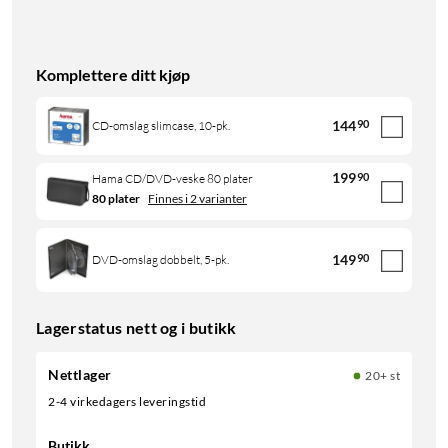
Komplettere ditt kjøp
144
90
CD-omslag slimcase, 10-pk.
199
90
Hama CD/DVD-veske 80 plater
80 plater
Finnes i 2 varianter
149
90
DVD-omslag dobbelt, 5-pk.
Lagerstatus nett og i butikk
Nettlager
20+ st
2-4 virkedagers leveringstid
Butikk