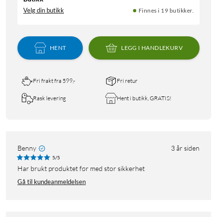
Velg din butikk
Finnes i 19 butikker.
HENT
LEGG I HANDLEKURV
Fri frakt fra 599,-
Fri retur
Rask levering
Hent i butikk, GRATIS!
Benny
3 år siden
5/5
Har brukt produktet før med stor sikkerhet
Gå til kundeanmeldelsen