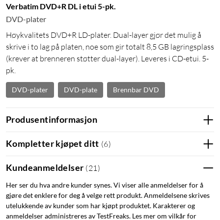
Verbatim DVD+R DL i etui 5-pk.
DVD-plater
Høykvalitets DVD+R LD-plater. Dual-layer gjør det mulig å
skrive i to lag på platen, noe som gir totalt 8,5 GB lagringsplass
(krever at brenneren støtter dual-layer). Leveres i CD-etui. 5-
pk.
DVD-plater
DVD-plate
Brennbar DVD
Produsentinformasjon
Kompletter kjøpet ditt
(
6
)
Kundeanmeldelser
(
21
)
Her ser du hva andre kunder synes. Vi viser alle anmeldelser for å
gjøre det enklere for deg å velge rett produkt. Anmeldelsene skrives
utelukkende av kunder som har kjøpt produktet. Karakterer og
anmeldelser administreres av TestFreaks. Les mer om vilkår for