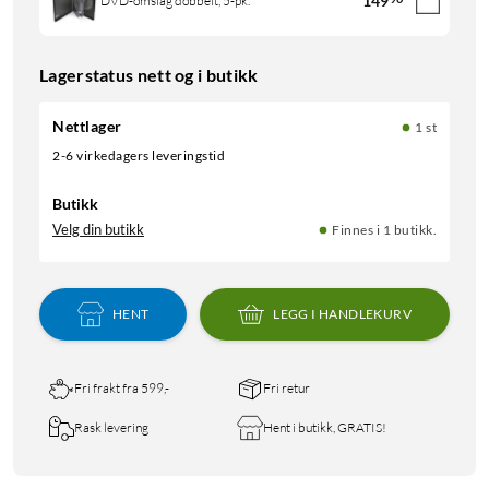
149
DVD-omslag dobbelt, 5-pk.
Lagerstatus nett og i butikk
Nettlager
1 st
2-6 virkedagers leveringstid
Butikk
Velg din butikk
Finnes i 1 butikk.
HENT
LEGG I HANDLEKURV
Fri frakt fra 599,-
Fri retur
Rask levering
Hent i butikk, GRATIS!