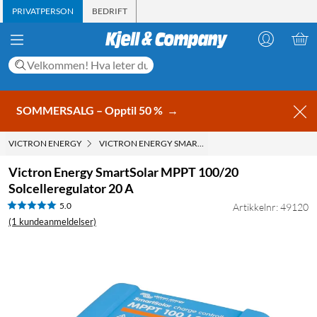
PRIVATPERSON
BEDRIFT
SOMMERSALG – Opptil 50 %
→
VICTRON ENERGY
VICTRON ENERGY SMARTSOLAR MPPT 100/20 SOLCEL
Victron Energy SmartSolar MPPT 100/20
Solcelleregulator 20 A
5.0
Artikkelnr: 49120
(1 kundeanmeldelser)