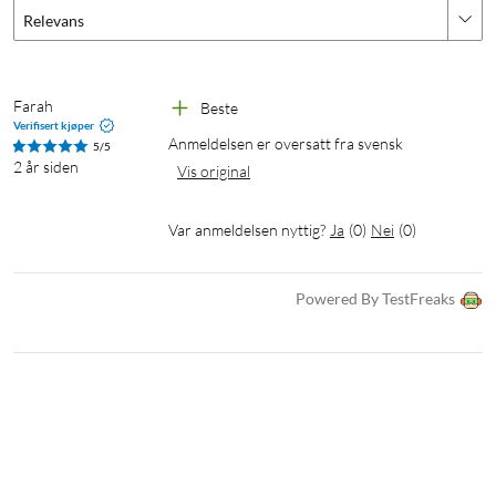
kabeldiameter for terminaler: 6 mm² (AWG10).
Relevans
Driftstemperatur: -30 °C til 60 °C. Mål: 100x113x60 mm. Vekt:
650 g.
Farah
Beste
Verifisert kjøper
Anmeldelsen er oversatt fra svensk
5/5
2 år siden
Vis original
Var anmeldelsen nyttig?
Ja
(
0
)
Nei
(
0
)
Powered By TestFreaks