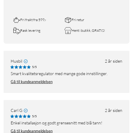
Fri frakt fra 599,-
Fri retur
Rask levering
Hent i butikk, GRATIS!
Husbil
2 år siden
5/5
Smart kvalitetsregulator med mange gode innstillinger.
Gå til kundeanmeldelsen
Carl G
2 år siden
5/5
Enkel installasjon og godt grensesnitt med blå tann!
Gå til kundeanmeldelsen