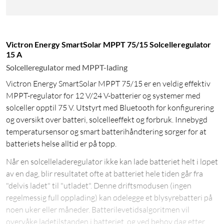
Victron Energy SmartSolar MPPT 75/15 Solcelleregulator
15 A
Solcelleregulator med MPPT-lading
Victron Energy SmartSolar MPPT 75/15 er en veldig effektiv
MPPT-regulator for 12 V/24 V-batterier og systemer med
solceller opptil 75 V. Utstyrt med Bluetooth for konfigurering
og oversikt over batteri, solcelleeffekt og forbruk. Innebygd
temperatursensor og smart batterihåndtering sørger for at
batteriets helse alltid er på topp.
Når en solcelleladeregulator ikke kan lade batteriet helt i løpet
av en dag, blir resultatet ofte at batteriet hele tiden går fra
"delvis ladet" til "utladet". Denne driftsmodusen (ingen
regelmessig full opplading) kan ødelegge et blysyrebatteri på
noen uker eller måneder. Batterilevetidsalgoritmen vil
overvåke ladetilstanden i batteriet, og ved behov dag etter