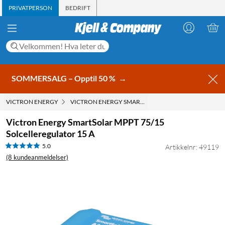
PRIVATPERSON
BEDRIFT
SOMMERSALG – Opptil 50 %
→
VICTRON ENERGY
VICTRON ENERGY SMARTSOLAR MPPT 75/15 SOLCELL
Victron Energy SmartSolar MPPT 75/15
Solcelleregulator 15 A
5.0
Artikkelnr: 49119
(8 kundeanmeldelser)