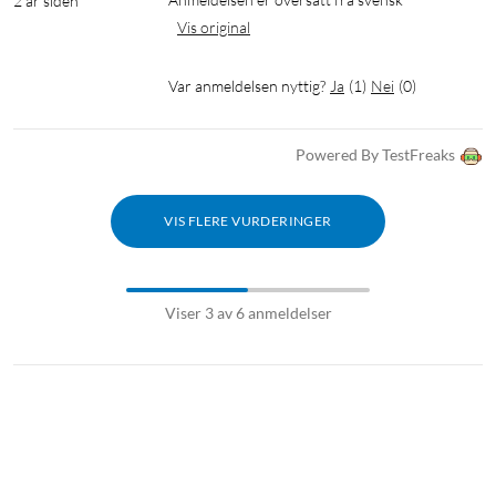
2 år siden
Vis original
Var anmeldelsen nyttig?
Ja
(
1
)
Nei
(
0
)
Powered By TestFreaks
VIS FLERE VURDERINGER
Viser 3 av 6 anmeldelser