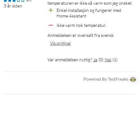
3/5
temperaturen er ikke så varm som jeg ønsket.
3 år siden
Alexa eller Siri Shortcuts. Bruk enkle talekommandoer for å
Enkel installasjon og fungerer med 
tenne og slukke lyskildene, øke lysstyrken, dimme, endre farge
Home Assistant
og tilpasse lysscener.
Ikke varm nok temperatur.
Anmeldelsen er oversatt fra svensk
Spesifikasjoner
Vis original
Sokkel: E14
Type glass: Ferdig
Var anmeldelsen nyttig?
Ja
(
0
)
Nei
(
1
)
Høyde: 11,3 cm
Bredde: 3,5 cm
Nominell levetid: 15 000 timer
Powered By TestFreaks
Antall tennesykluser: 20 000
Fargekonsekvens: 6SDCM
Fargegjengivelsesindeks: 90
Fargetemperatur: 2700–6500K
Nominell lysfluks: 470 lm
Tennetid: < 0,5 sek
Wattstyrke: 4,9 W
Tilsvarer i watt: 40 W.