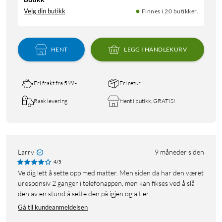
Velg din butikk
Finnes i 20 butikker.
HENT
LEGG I HANDLEKURV
Fri frakt fra 599,-
Fri retur
Rask levering
Hent i butikk, GRATIS!
Larry
9 måneder siden
4/5
Veldig lett å sette opp med matter. Men siden da har den været
uresponsiv 2 ganger i telefonappen, men kan fikses ved å slå
den av en stund å sette den på igjen og alt er...
Gå til kundeanmeldelsen