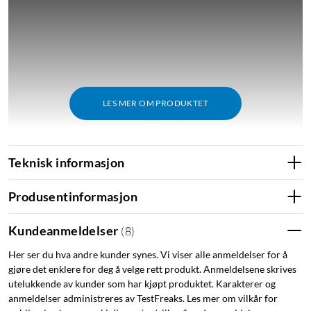
LES MER OM PRODUKTET
Teknisk informasjon
Produsentinformasjon
Matter
I slutten av 2023 oppdateres WiZ-sortimentet med støtte for
Kundeanmeldelser
(
8
)
Matter - en ny universell standard innen smarthjem. Matter
gjør det enklere å koble nye enheter til smarthjemmet ditt, og
Her ser du hva andre kunder synes. Vi viser alle anmeldelser for å
gjøre det enklere for deg å velge rett produkt. Anmeldelsene skrives
øker også kompatibiliteten mellom ulike merker og
utelukkende av kunder som har kjøpt produktet. Karakterer og
standarder. Teksten vil også bli oppdatert når Matter blir
anmeldelser administreres av TestFreaks. Les mer om vilkår for
introdusert for WiZ-sortimentet.