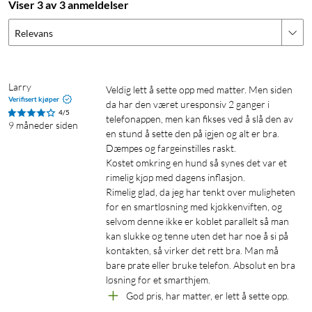
Viser 3 av 3 anmeldelser
er nødvendig. Bare sett i kontakten til din nye belysning og
last ned WiZ-appen, så er det klart!
Relevans
Styr med smarttelefonen din, uansett hvor du er
Larry
Styr WiZ-lyskildene dine via en smarttelefon, uansett hvor du
Veldig lett å sette opp med matter. Men siden 
Verifisert kjøper
da har den været uresponsiv 2 ganger i 
er. Nå trenger du ikke lure på om du glemte å slukke lysene når
4/5
telefonappen, men kan fikses ved å slå den av 
du gikk hjemmefra. WiZ-appen er tilgjengelig på iOS og
9 måneder siden
en stund å sette den på igjen og alt er bra.

Android.
Dæmpes og fargeinstilles raskt.

Kostet omkring en hund så synes det var et 
Smart lysregulering via app, tale eller dimmer
rimelig kjøp med dagens inflasjon.

Rimelig glad, da jeg har tenkt over muligheten 
Senk lysstyrken til ønsket nivå ved hjelp av smarttelefonen,
for en smartløsning med kjøkkenviften, og 
WiZmote eller stemmen. Du trenger ikke installere en dyr
selvom denne ikke er koblet parallelt så man 
dimmer.
kan slukke og tenne uten det har noe å si på 
kontakten, så virker det rett bra. Man må 
Automatiser lyskildene ved hjelp av
bare prate eller bruke telefon. Absolut en bra 
løsning for et smarthjem.
tidsinnstillinger
God pris, har matter, er lett å sette opp.
Automatiser lampene/lyspærene slik at de passer dine daglige