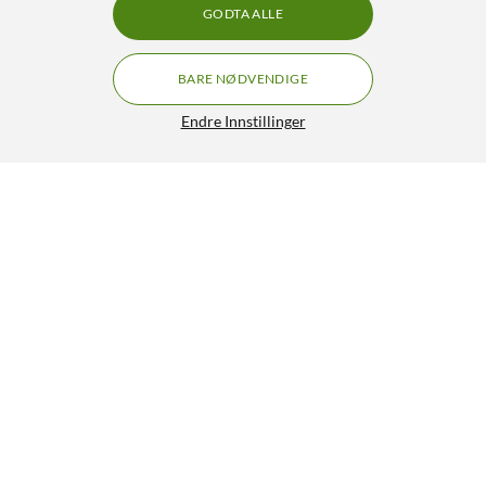
GODTA ALLE
BARE NØDVENDIGE
Endre Innstillinger
WiZ Clear Filament C35 Smart LED-pære E14 470 lm
159,90
4/5
HENT
LEGG I HANDLEKURV
Lignende produkter