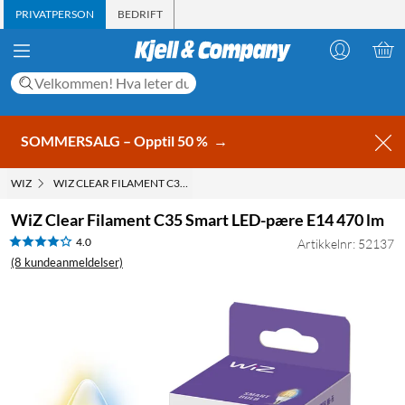
PRIVATPERSON
BEDRIFT
SOMMERSALG – Opptil 50 %
→
WIZ
WIZ CLEAR FILAMENT C35 SMART LED-PÆRE E14 470 LM
WiZ Clear Filament C35 Smart LED-pære E14 470 lm
4.0
Artikkelnr: 52137
(8 kundeanmeldelser)