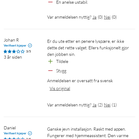
En anelse ustabil.
eller ukentlige rutiner. Still inn belysningen slik at den tennes
når du kommer hjem og slås av når den ikke trengs.
Var anmeldelsen nyttig?
Ja
(
0
)
Nei
(
0
)
Tilpass scener med forhåndsprogrammerte
dynamiske lysinnstillinger
Johan R
Er du ute etter en penere lyspære, er ikke 
Verifisert kjøper
dette det rette valget. Ellers funksjonelt gjør 
Bland fargesterke og hvite lysinnstillinger for å skap den
3/5
den jobben sin.
perfekte stemningen. Lagre innstillingene og aktiver dem når
3 år siden
Tildele
som helst ved hjelp av appen, WiZmote eller stemmen.
Stygg
Energiovervåking
Anmeldelsen er oversatt fra svensk
Vis original
WiZ-appen holder oversikt over lyskildenes strømforbruk. Du
kan sjekke din dags- eller ukesrapport og planlegge
belysningen, slik at du kan optimere strømforbruket.
Var anmeldelsen nyttig?
Ja
(
2
)
Nei
(
1
)
Talestyring med Google Assistent, Alexa eller Siri
Shortcuts
Daniel
Ganske jevn installasjon. Raskt med appen. 
Verifisert kjøper
Fungerer med hjemmeassistent. Den varme 
Styr lyskildene ved å bruke tale og Google Assistent, Amazon