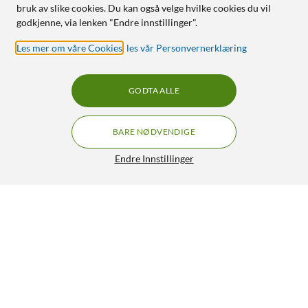
bruk av slike cookies. Du kan også velge hvilke cookies du vil
godkjenne, via lenken "Endre innstillinger".
Les mer om våre Cookies
,
les vår Personvernerklæring
GODTA ALLE
BARE NØDVENDIGE
Endre Innstillinger
WiZ Clear Filament G95 Smart LED-pære E27 806 lm
179,90
4.5/5
HENT
LEGG I HANDLEKURV