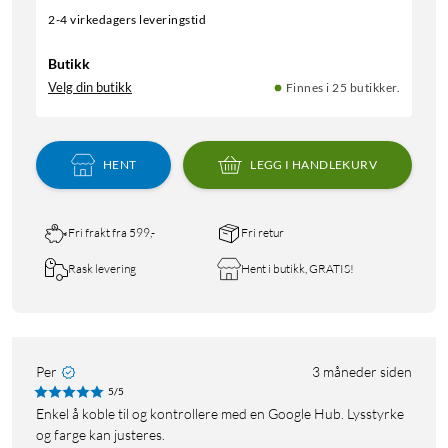
2-4 virkedagers leveringstid
Butikk
Velg din butikk
Finnes i 25 butikker.
HENT
LEGG I HANDLEKURV
Fri frakt fra 599,-
Fri retur
Rask levering
Hent i butikk, GRATIS!
Per
3 måneder siden
5/5
Enkel å koble til og kontrollere med en Google Hub. Lysstyrke
og farge kan justeres.