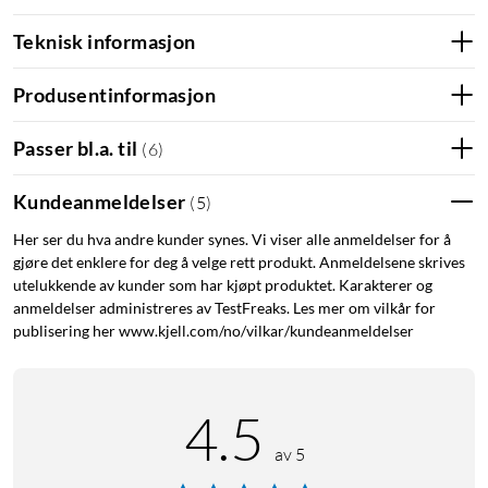
Teknisk informasjon
Produsentinformasjon
Matter
I slutten av 2023 oppdateres WiZ-sortimentet med støtte for
Passer bl.a. til
(
6
)
Matter - en ny universell standard innen smarthjem. Matter
gjør det enklere å koble nye enheter til smarthjemmet ditt, og
Kundeanmeldelser
(
5
)
øker også kompatibiliteten mellom ulike merker og
standarder. Teksten vil også bli oppdatert når Matter blir
Her ser du hva andre kunder synes. Vi viser alle anmeldelser for å
gjøre det enklere for deg å velge rett produkt. Anmeldelsene skrives
introdusert for WiZ-sortimentet.
utelukkende av kunder som har kjøpt produktet. Karakterer og
anmeldelser administreres av TestFreaks. Les mer om vilkår for
WiZ Connected
publisering her www.kjell.com/no/vilkar/kundeanmeldelser
Last ned appen WiZ Connected (iOS/Android) for å håndtere
lysinnstillinger i hjemmet ditt. Legg til nye enheter, velg blant
ulike forhåndsinnstilte lystemaer eller juster etter egen smak.
4.5
Finner du en lysinnstilling som føles rett? Lagre den som en
av 5
snarvei, slik at du enkelt kan aktivere den på nytt senere.