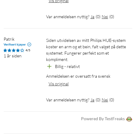
Vis original
som helst ved hjelp av appen, WiZmote eller stemmen.
Var anmeldelsen nyttig?
Ja
(
0
)
Nei
(
0
)
Energiovervåking
WiZ-appen holder oversikt over lyskildenes strømforbruk. Du
kan sjekke din dags- eller ukesrapport og planlegge
Patrik
Siden utvidelsen av mitt Philips HUE-system 
belysningen, slik at du kan optimere strømforbruket.
Verifisert kjøper
koster en arm og et bein, falt valget på dette 
4/5
systemet. Fungerer perfekt som et 
1 år siden
Talestyring med Google Assistent, Alexa eller Siri
kompliment.
Shortcuts
Billig - relativt
Styr lyskildene ved å bruke tale og Google Assistent, Amazon
Anmeldelsen er oversatt fra svensk
Alexa eller Siri Shortcuts. Bruk enkle talekommandoer for å
Vis original
tenne og slukke lyskildene, øke lysstyrken, dimme, endre farge
og tilpasse lysscener.
Var anmeldelsen nyttig?
Ja
(
0
)
Nei
(
0
)
Spesifikasjoner
Powered By TestFreaks
Sokkel: E27
Type glass: Ferdig