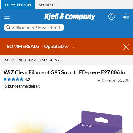
PRIVATPERSON
BEDRIFT
SOMMERSALG – Opptil 50 %
→
WIZ
WIZ CLEAR FILAMENT G95 SMART LED-PÆRE E27 806 LM
WiZ Clear Filament G95 Smart LED-pære E27 806 lm
4.5
Artikkelnr: 52138
(5 kundeanmeldelser)