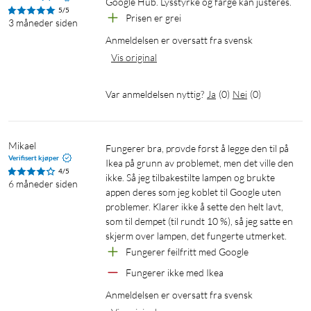
Android.
Google Hub. Lysstyrke og farge kan justeres.
5/5
Prisen er grei
3 måneder siden
Smart lysregulering via app, tale eller dimmer
Anmeldelsen er oversatt fra svensk
Vis original
Senk lysstyrken til ønsket nivå ved hjelp av smarttelefonen,
WiZmote eller stemmen. Du trenger ikke installere en dyr
dimmer.
Var anmeldelsen nyttig?
Ja
(
0
)
Nei
(
0
)
Automatiser lyskildene ved hjelp av
Mikael
tidsinnstillinger
Fungerer bra, prøvde først å legge den til på 
Verifisert kjøper
Ikea på grunn av problemet, men det ville den 
Automatiser lampene/lyspærene slik at de passer dine daglige
4/5
ikke. Så jeg tilbakestilte lampen og brukte 
6 måneder siden
eller ukentlige rutiner. Still inn belysningen slik at den tennes
appen deres som jeg koblet til Google uten 
når du kommer hjem og slås av når den ikke trengs.
problemer. Klarer ikke å sette den helt lavt, 
som til dempet (til rundt 10 %), så jeg satte en 
skjerm over lampen, det fungerte utmerket.
Tilpass scener med forhåndsprogrammerte
Fungerer feilfritt med Google
dynamiske lysinnstillinger
Fungerer ikke med Ikea
Bland fargesterke og hvite lysinnstillinger for å skap den
Anmeldelsen er oversatt fra svensk
perfekte stemningen. Lagre innstillingene og aktiver dem når