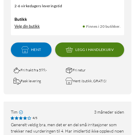
2-6 virkedagers leveringstid
Butikk
Velg din butikk
Finnes i 20 butikker.
HENT
LEGG I HANDLEKURV
Fri frakt fra 599,-
Fri retur
Rask levering
Hent i butikk, GRATIS!
Tim
3 måneder siden
4/5
Generelt veldig bra, men det er en del små irritasjoner som
trekker ned vurderingen til 4. Har imidlertid ikke opplevd noen