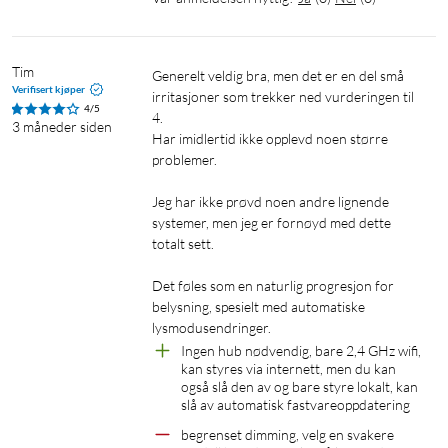
Millioner av farger og vekslende lys gjør deg glad
Tim
Generelt veldig bra, men det er en del små 
Velg hvilken lysfarge du vil, eller bruk en dynamisk innstilling
Verifisert kjøper
irritasjoner som trekker ned vurderingen til 
som vi har designet for deg. Ildsted eller Ocean skaper for
4/5
4.

3 måneder siden
eksempel en herlig atmosfære og gjør deg i godt humør.
Har imidlertid ikke opplevd noen større 
problemer.

Skap rett stemning med justerbart varmhvitt til
Jeg har ikke prøvd noen andre lignende 
kaldhvitt lys
systemer, men jeg er fornøyd med dette 
Velg alt fra energigivende kaldhvitt lys til mykt varmhvitt eller
totalt sett.

noen av de forhåndsinnstilte innstillingene, som Fokus og
Det føles som en naturlig progresjon for 
Avslapning, for å skape stemningen som passer best.
belysning, spesielt med automatiske 
lysmodusendringer.
Styr den smarte belysningen som du ønsker
Ingen hub nødvendig, bare 2,4 GHz wifi, 
kan styres via internett, men du kan 
Med WiZ kan du styre den smarte belysningen på flere måter.
også slå den av og bare styre lokalt, kan 
Juster lysene med smarttelefonen, tale, WiZ-fjernkontrollen
slå av automatisk fastvareoppdatering
eller ved å bruke den eksisterende veggbryteren for å veksle
begrenset dimming, velg en svakere 
mellom to favorittinnstillinger. Fungerer med Google Home,