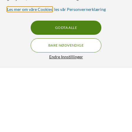
Les mer om våre Cookies
,
les vår Personvernerklæring
GODTA ALLE
BARE NØDVENDIGE
Endre Innstillinger
WiZ Color A60 Smart LED-pære E27 806 lm
179,90
4.5/5
HENT
LEGG I HANDLEKURV