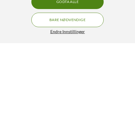
GODTA ALLE
BARE NØDVENDIGE
Endre Innstillinger
WiZ Sync box starter kit 55"-65"
GRATIS FRAKT
4.5/5
1 039,-
HENT
LEGG I HANDLEKURV
Lignende produkter