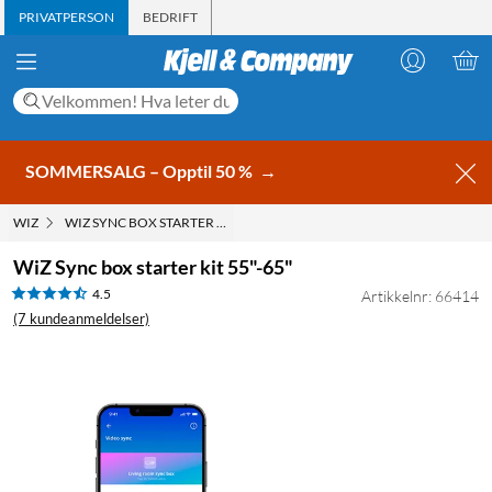
PRIVATPERSON
BEDRIFT
SOMMERSALG – Opptil 50 %
→
WIZ
WIZ SYNC BOX STARTER KIT 55"-65"
WiZ Sync box starter kit 55"-65"
4.5
Artikkelnr: 66414
(7 kundeanmeldelser)