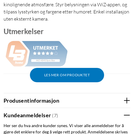
kinolignende atmosfære. Styr belysningen via WiZ-appen, og
tilpass lysstyrken og fargene etter humøret. Enkel installasjon
uten eksternt kamera.
Utmerkelser
LES MER OM PRODUKTET
Synkroniser lyset etter TV-en
Skap en unik opplevelse – helt enkelt. Enheten analyserer det
Produsentinformasjon
innkommende HDMI-signalet og tilpasser lysslyngens farger
etter hovedfargen i bildet.
Kundeanmeldelser
(
7
)
Her ser du hva andre kunder synes. Vi viser alle anmeldelser for å
HDMI Sync Box Kit - startpakke
gjøre det enklere for deg å velge rett produkt. Anmeldelsene skrives