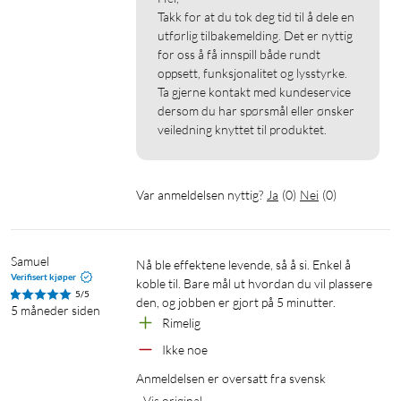
Takk for at du tok deg tid til å dele en 
utførlig tilbakemelding. Det er nyttig 
for oss å få innspill både rundt 
oppsett, funksjonalitet og lysstyrke. 
Ta gjerne kontakt med kundeservice 
dersom du har spørsmål eller ønsker 
veiledning knyttet til produktet.
Var anmeldelsen nyttig?
Ja
(
0
)
Nei
(
0
)
Samuel
Nå ble effektene levende, så å si. Enkel å 
Verifisert kjøper
koble til. Bare mål ut hvordan du vil plassere 
5/5
den, og jobben er gjort på 5 minutter.
5 måneder siden
Rimelig
Ikke noe
Anmeldelsen er oversatt fra svensk
Vis original