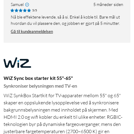
Samuel
5 måneder siden
5/5
Nå ble effektene levende, så å si. Enkel å koble til. Bare mål ut
hvordan du vil plassere den, og jobben er gjort på 5 minutter.
Gå til kundeanmeldelsen
WiZ Sync box starter kit 55"-65"
Synkroniser belysningen med TV-en
WiZ SynkBox Startkit for TV-apparater mellom 55" og 65"
skaper en oppslukende lysopplevelse ved å synkronisere
bakgrunnsbelysningen med innholdet på skjermen. Med
HDMI 2.0 og wifi kobler du enkelt til ulike enheter. RGBIC-
teknologien byr på dynamiske fargeoverganger, mens den
justerbare fargetemperaturen (2700–6500 K) gir en