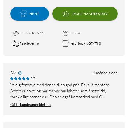
HENT
LEGG I HANDLEKURV
Fri frakt fra 599,-
Fri retur
Rask levering
Hent i butikk, GRATIS!
AM
1 måned siden
5/5
Veldig fornøyd med denne til en god pris. Enkel å montere.
Appen er enkel og har mange muligheter som å sette tid,
forskjellige scener osv. Den er også kompatibel med G...
Gå til kundeanmeldelsen