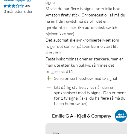
Verifisert kjøper
signal. 

3/5
Så vist du har flere tv signal, som telia box, 
3 måneder siden
Amazon firetv stick, Chromecast o.l så må du 
ha en hdmi switch, så da blir det en 
fjernkontroll mer. (En automatisk switch 
hjelper ikke her)

Det automatiske synkroniserte lyset som 
følger det som er på tven kunne vært litt 
sterkere. 

Faste lyskombinasjoner er sterkere, men er 
man ute etter kun baklys, så finnes det 
billigere lys å få.
Synkronisert lysshow med tv signal
Litt dårlig styrke av lys når den er 
synkronisert med tv signal, Den er ment 
for 1 tv signal ( skal du ha flere så må du 
ha en hdmi switch)
Emilie G A - Kjell & Company
Hei,
