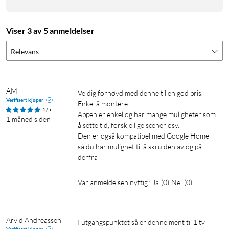
Viser 3 av 5 anmeldelser
Relevans
AM
Veldig fornøyd med denne til en god pris. 
Verifisert kjøper
Enkel å montere.

5/5
Appen er enkel og har mange muligheter som 
1 måned siden
å sette tid, forskjellige scener osv.

Den er også kompatibel med Google Home 
så du har mulighet til å skru den av og på 
derfra 
Var anmeldelsen nyttig?
Ja
(
0
)
Nei
(
0
)
Arvid Andreassen 
I utgangspunktet så er denne ment til 1 tv 