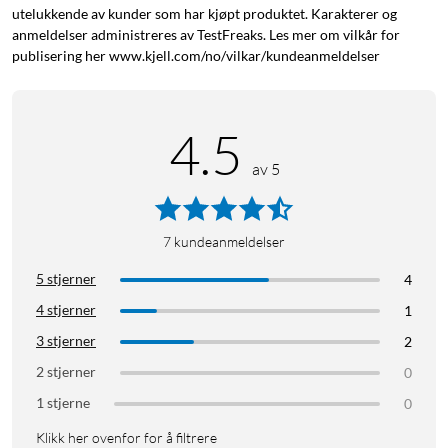
1x HDMI Sync Box
utelukkende av kunder som har kjøpt produktet. Karakterer og
1x RGBIC-list
anmeldelser administreres av TestFreaks. Les mer om vilkår for
publisering her www.kjell.com/no/vilkar/kundeanmeldelser
HDMI-kabel
Strømadapter
12x ulike klemmer for installasjon
4.5
Rengjøringsserviett
av 5
7
kundeanmeldelser
5 stjerner
4
4 stjerner
1
3 stjerner
2
2 stjerner
0
1 stjerne
0
Klikk her ovenfor for å filtrere