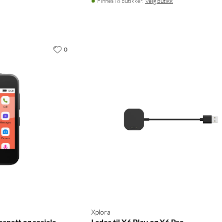
Finnes i 8 butikker.
Velg butikk
0
Xplora
ernett og sosiale
Lader til X6 Play og X6 Pro