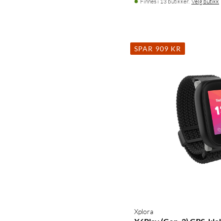
Finnes i 13 butikker.
Velg butikk
SPAR 909 KR
Xplora