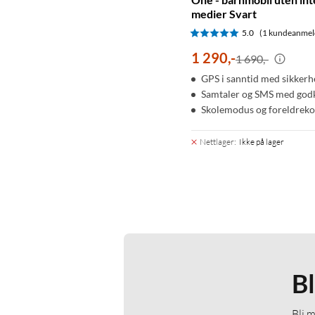
medier Svart
5.0
(1 kundeanmel
1 290
,
-
1 690,-
GPS i sanntid med sikkerh
Samtaler og SMS med godk
Skolemodus og foreldrekon
Nettlager
:
Ikke på lager
B
Bli 