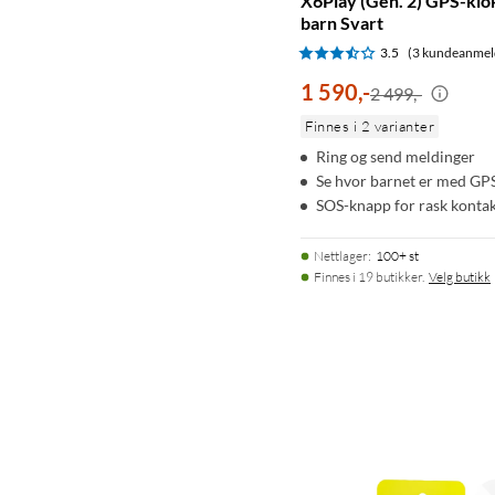
X6Play (Gen. 2) GPS-klo
barn Svart
3.5
(3 kundeanmel
1 590
,
-
2 499,-
Finnes i 2 varianter
Ring og send meldinger
Se hvor barnet er med GP
SOS-knapp for rask konta
Nettlager
:
100+ st
Finnes i 19 butikker.
Velg butikk