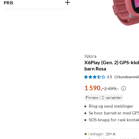
PRIS
Xplora
X6Play (Gen. 2) GPS-klo
barn Rosa
3.5
(3 kundeanmel
1 590
,
-
2 499,-
Finnes i 2 varianter
Ring og send meldinger
Se hvor barnet er med GP
SOS-knapp for rask konta
Nettlager
:
20+ st