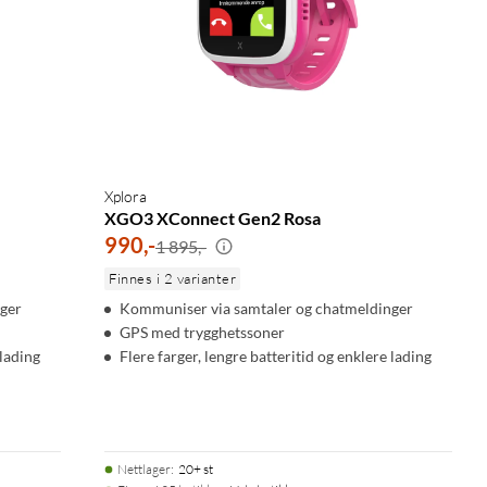
Xplora
XGO3 XConnect Gen2 Rosa
990
,
-
1 895,-
Finnes i 2 varianter
ger
Kommuniser via samtaler og chatmeldinger
GPS med trygghetssoner
 lading
Flere farger, lengre batteritid og enklere lading
Nettlager
:
20+ st