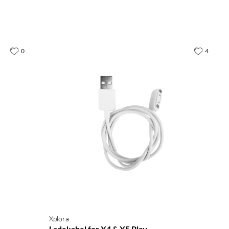
0
4
Xplora
Ladekabel for X4 & X5 Play