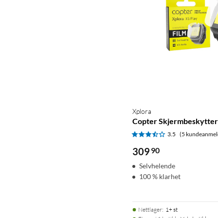
Xplora
Copter Skjermbeskytter 
3.5
(5 kundeanmel
309
90
Selvhelende
100 % klarhet
Nettlager
:
1+ st