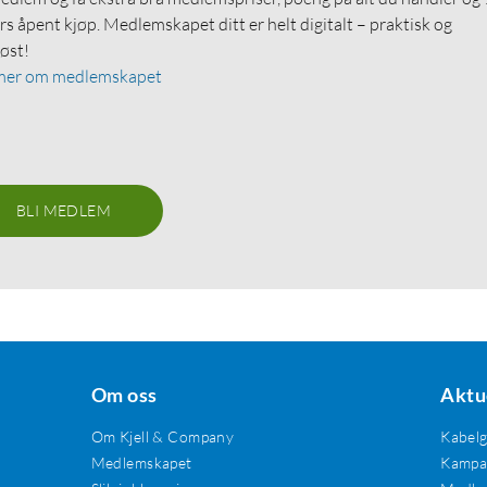
rs åpent kjøp. Medlemskapet ditt er helt digitalt – praktisk og
løst!
mer om medlemskapet
BLI MEDLEM
Om oss
Aktu
Om Kjell & Company
Kabel
Medlemskapet
Kampan