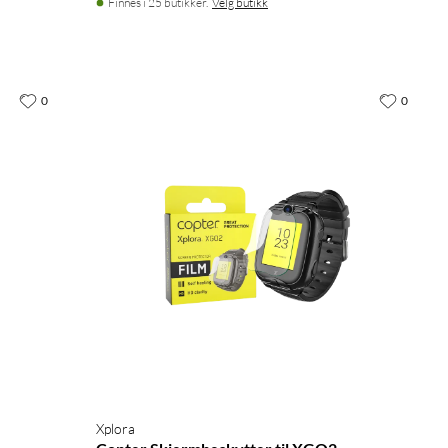
Finnes i 25 butikker.
Velg butikk
0
0
Xplora