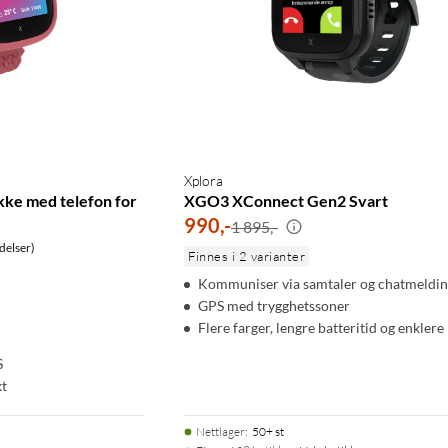
Xplora
kke med telefon for
XGO3 XConnect Gen2 Svart
990
,
-
1 895,-
delser)
Finnes i 2 varianter
Kommuniser via samtaler og chatmeldin
GPS med trygghetssoner
Flere farger, lengre batteritid og enklere
S
kt
Nettlager
:
50+ st