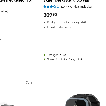
kke med telefon for
Skjermbeskytter til X6 Play
3.0
(7 kundeanmeldelser)
delser)
309
90
Beskytter mot riper og støt
Enkel installasjon
S
kt
Nettlager
:
5+ st
Finnes i 9 butikker.
Velg butikk
4