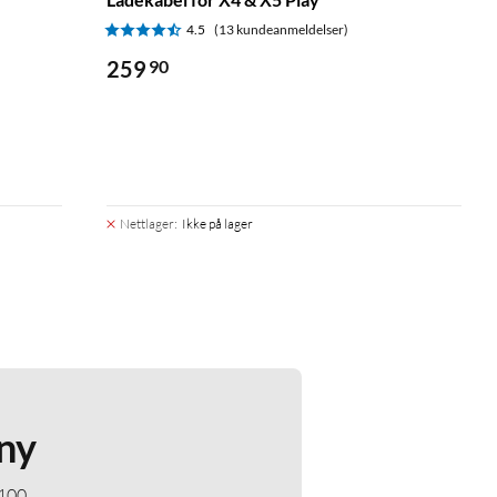
4.5
(13 kundeanmeldelser)
259
90
Nettlager
:
Ikke på lager
ny
 100