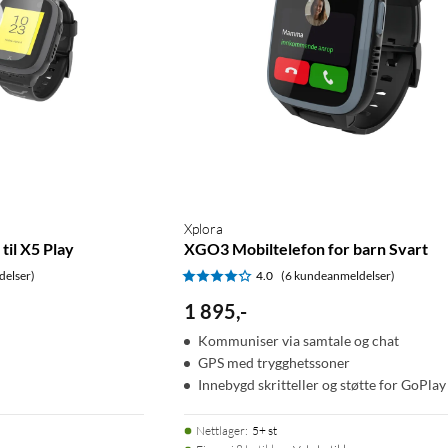
Xplora
til X5 Play
XGO3 Mobiltelefon for barn Svart
delser)
4.0
(6 kundeanmeldelser)
1 895
,
-
Kommuniser via samtale og chat
GPS med trygghetssoner
Innebygd skritteller og støtte for GoPlay
Nettlager
:
5+ st