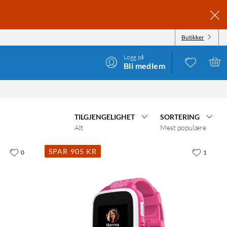
Butikker
Logg på
Bli medlem
TILGJENGELIGHET
SORTERING
Alt
Mest populære
SPAR 905 KR
0
1