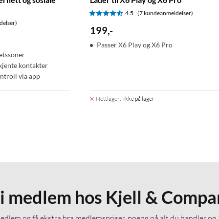
4.5
(7 kundeanmeldelser)
delser)
199
,
-
Passer X6 Play og X6 Pro
etssoner
jente kontakter
troll via app
Nettlager
:
Ikke på lager
li medlem hos Kjell & Compa
medlem og få ekstra bra medlemspriser, poeng på alt du handler og