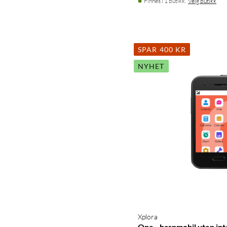
Finnes i 1 butikk.
Velg butikk
SPAR 400 KR
NYHET
Xplora
One - barnmobil uten int