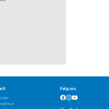
elt
Følg oss
guiden
jetilbud