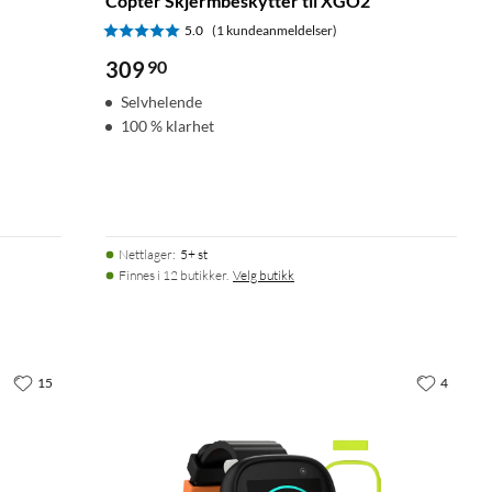
Copter Skjermbeskytter til XGO2
5.0
(1 kundeanmeldelser)
309
90
Selvhelende
100 % klarhet
Nettlager
:
5+ st
Finnes i 12 butikker.
Velg butikk
15
4