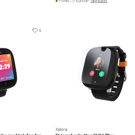
Finnes i 29 butikker.
Velg butikk
1
Xplora