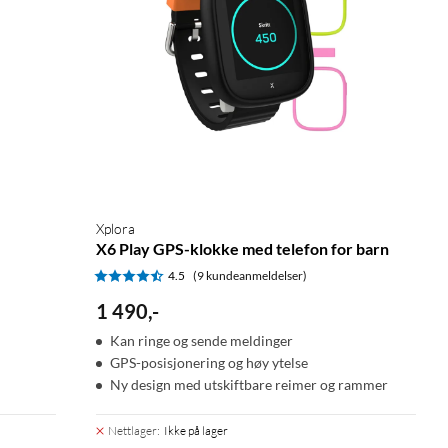
Xplora
X6 Play GPS-klokke med telefon for barn
4.5
(9 kundeanmeldelser)
1 490
,
-
Kan ringe og sende meldinger
GPS-posisjonering og høy ytelse
Ny design med utskiftbare reimer og rammer
Nettlager
:
Ikke på lager