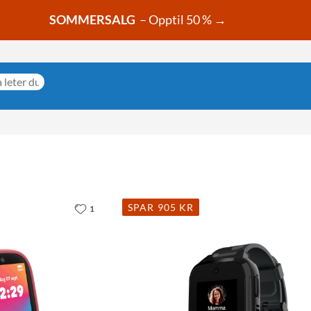
SOMMERSALG
– Opptil 50 % →
SPAR 905 KR
1