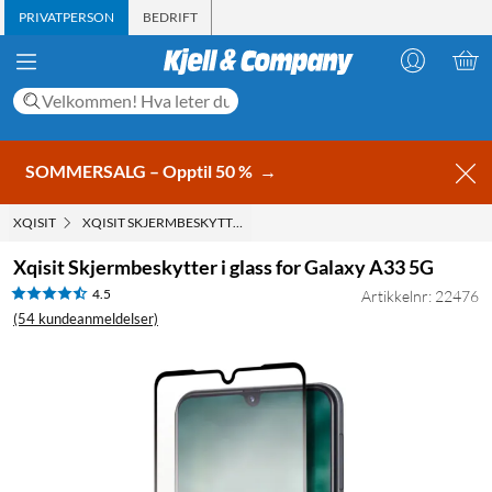
PRIVATPERSON
BEDRIFT
SOMMERSALG – Opptil 50 %
→
XQISIT
XQISIT SKJERMBESKYTTER I GLASS FOR GALAXY A33 5G
Xqisit Skjermbeskytter i glass for Galaxy A33 5G
4.5
Artikkelnr: 22476
(54 kundeanmeldelser)