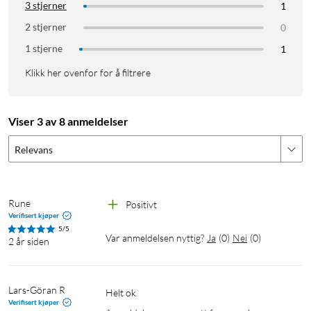
3 stjerner
1
2 stjerner
0
1 stjerne
1
Klikk her ovenfor for å filtrere
Viser 3 av 8 anmeldelser
Relevans
Rune
Positivt 
Verifisert kjøper
5/5
Var anmeldelsen nyttig?
Ja
(
0
)
Nei
(
0
)
2 år siden
Lars-Göran R
Helt ok 
Verifisert kjøper