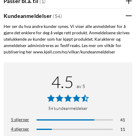
Passer bl.a. til
(
1
)
Kundeanmeldelser
(
54
)
Her ser du hva andre kunder synes. Vi viser alle anmeldelser for å
gjøre det enklere for deg å velge rett produkt. Anmeldelsene skrives
utelukkende av kunder som har kjøpt produktet. Karakterer og
anmeldelser administreres av TestFreaks. Les mer om vilkår for
publisering her www.kjell.com/no/vilkar/kundeanmeldelser
4.5
av 5
54
kundeanmeldelser
5 stjerner
41
4 stjerner
11