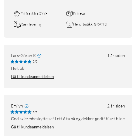
Fri frakt fra 599,-
Fri retur
Rask levering
Hent i butikk, GRATIS!
Lars-Göran R
1 år siden
5/5
Helt ok
Gå til kundeanmeldelsen
Emilyn
2 år siden
5/5
God skjermbeskyttelse! Lett å ta på og dekker godt! Klart bilde
Gå til kundeanmeldelsen