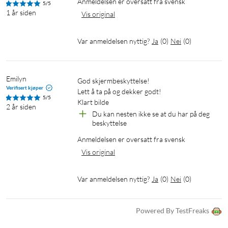
Anmeldelsen er oversatt fra svensk
5/5
1 år siden
Vis original
Var anmeldelsen nyttig?
Ja
(
0
)
Nei
(
0
)
Emilyn
God skjermbeskyttelse!

Verifisert kjøper
Lett å ta på og dekker godt!

5/5
Klart bilde
2 år siden
Du kan nesten ikke se at du har på deg 
beskyttelse
Anmeldelsen er oversatt fra svensk
Vis original
Var anmeldelsen nyttig?
Ja
(
0
)
Nei
(
0
)
Powered By TestFreaks