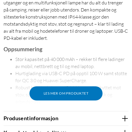
utganger og en multifunksjonell lampe har du alt du trenger
på camping, reiser eller jobb utendørs. Den kompakte og
slitesterke konstruksjonen med IP64-klasse gjør den
motstandsdyktig mot støv, støt og regnsprut – klar til lading
av alt fra mobil og hodetelefoner til droner og laptoper. USB-C
PD-kabel er inkludert.
Oppsummering
Stor kapasitet på 40 000 mAh – rekker til flere ladinger
av mobil, nettbrett og til og med laptop.
Hurtiglading via USB-C PD på opptil 100 W samt støtte
for QC 3.0 og Huawei SuperCharge.
Robust konstruksjon og IP64-klasse – beskyttet mot
LES MER OM PRODUKTET
støv, sprut og støt – perfekt for utendørsbruk og
arbeidsplass.
Smarte funksjoner som integrert lampe med fire
innstillinger, avansert display og passthrough-lading.
Produsentinformasjon
Bærestropp for enkel transport, laget av gjenvunnet
materiale og kompatibel med Xtorms solpaneler.