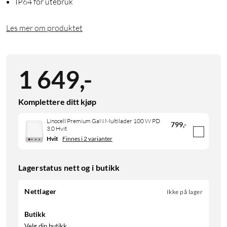
IP64 for utebruk
Les mer om produktet
1 649
,
-
Komplettere ditt kjøp
Linocell Premium GaN Multilader 100 W PD
799
,
-
3.0 Hvit
Hvit
Finnes i 2 varianter
Lagerstatus nett og i butikk
Nettlager
Ikke på lager
Butikk
Velg din butikk