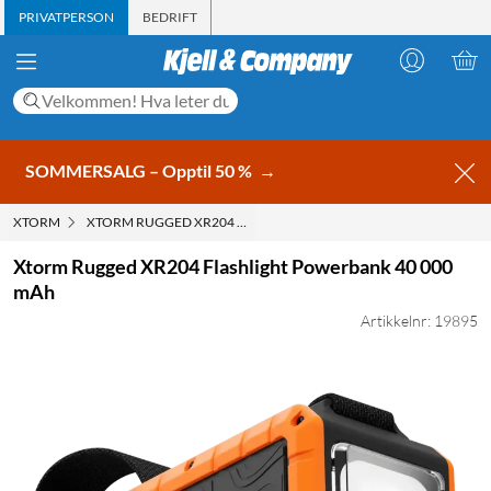
PRIVATPERSON
BEDRIFT
SOMMERSALG – Opptil 50 %
→
XTORM
XTORM RUGGED XR204 FLASHLIGHT POWERBANK 40 000 MAH
Xtorm Rugged XR204 Flashlight Powerbank 40 000
mAh
Artikkelnr: 19895