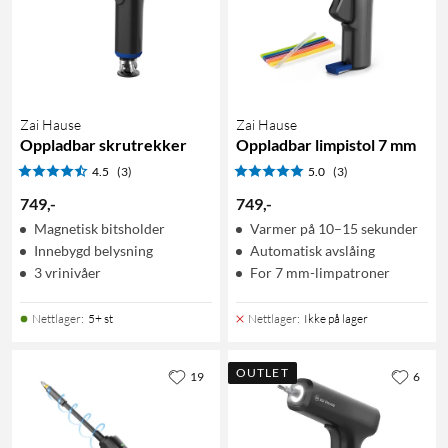
Zai Hause
Zai Hause
Oppladbar skrutrekker
Oppladbar limpistol 7 mm
4.5
(3)
5.0
(3)
749
,
-
749
,
-
Magnetisk bitsholder
Varmer på 10–15 sekunder
Innebygd belysning
Automatisk avslåing
3 vrinivåer
For 7 mm-limpatroner
Nettlager
:
5+ st
Nettlager
:
Ikke på lager
OUTLET
19
6