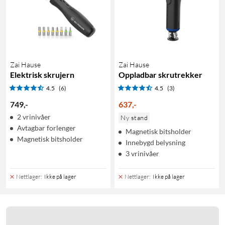
Zai Hause
Zai Hause
Elektrisk skrujern
Oppladbar skrutrekker
4.5
(6)
4.5
(3)
749
,
-
637
,
-
2 vrinivåer
Ny stand
Avtagbar forlenger
Magnetisk bitsholder
Magnetisk bitsholder
Innebygd belysning
3 vrinivåer
Nettlager
:
Ikke på lager
Nettlager
:
Ikke på lager