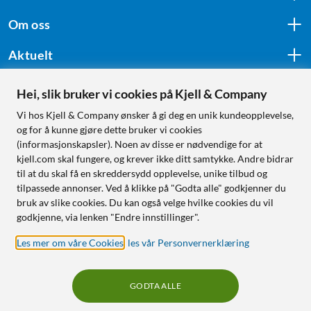
Om oss
Aktuelt
Hei, slik bruker vi cookies på Kjell & Company
Følg oss
Vi hos Kjell & Company ønsker å gi deg en unik kundeopplevelse,
og for å kunne gjøre dette bruker vi cookies
(informasjonskapsler). Noen av disse er nødvendige for at
kjell.com skal fungere, og krever ikke ditt samtykke. Andre bidrar
Handle fra:
til at du skal få en skreddersydd opplevelse, unike tilbud og
tilpassede annonser. Ved å klikke på "Godta alle" godkjenner du
Sverige
bruk av slike cookies. Du kan også velge hvilke cookies du vil
Norge
godkjenne, via lenken "Endre innstillinger".
Les mer om våre Cookies
,
les vår Personvernerklæring
GODTA ALLE