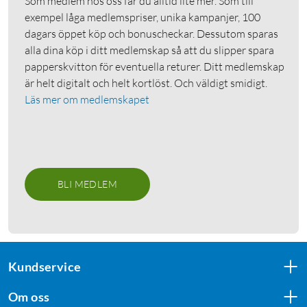
Som medlem hos oss får du alltid lite mer. Som till
exempel låga medlemspriser, unika kampanjer, 100
dagars öppet köp och bonuscheckar. Dessutom sparas
alla dina köp i ditt medlemskap så att du slipper spara
papperskvitton för eventuella returer. Ditt medlemskap
är helt digitalt och helt kortlöst. Och väldigt smidigt.
Läs mer om medlemskapet
BLI MEDLEM
Kundservice
Om oss