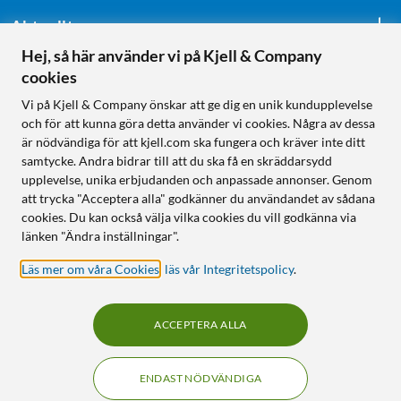
Aktuellt
Hej, så här använder vi på Kjell & Company
cookies
Följ oss
Vi på Kjell & Company önskar att ge dig en unik kundupplevelse
och för att kunna göra detta använder vi cookies. Några av dessa
är nödvändiga för att kjell.com ska fungera och kräver inte ditt
samtycke. Andra bidrar till att du ska få en skräddarsydd
Handla från:
upplevelse, unika erbjudanden och anpassade annonser. Genom
att trycka "Acceptera alla" godkänner du användandet av sådana
Sverige
cookies. Du kan också välja vilka cookies du vill godkänna via
Norge
länken "Ändra inställningar".
Läs mer om våra Cookies
,
läs vår Integritetspolicy
.
ACCEPTERA ALLA
ENDAST NÖDVÄNDIGA
KUNSKAP OCH TILLBEHÖR TILL