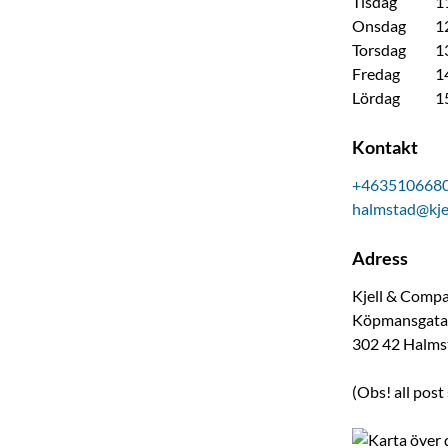
Tisdag
1
Onsdag
1
Torsdag
1
Fredag
1
Lördag
1
Kontakt
+463510668
halmstad@kje
Adress
Kjell & Comp
Köpmansgata
302 42
Halms
(Obs! all post