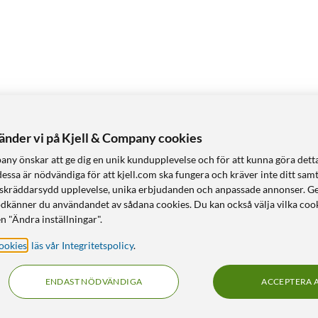
vänder vi på Kjell & Company cookies
any önskar att ge dig en unik kundupplevelse och för att kunna göra dett
dessa är nödvändiga för att kjell.com ska fungera och kräver inte ditt sam
 en skräddarsydd upplevelse, unika erbjudanden och anpassade annonser. G
odkänner du användandet av sådana cookies. Du kan också välja vilka cook
n "Ändra inställningar".
ookies
,
läs vår Integritetspolicy
.
ENDAST NÖDVÄNDIGA
ACCEPTERA 