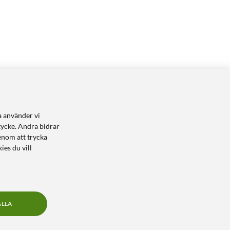
a använder vi
tycke. Andra bidrar
enom att trycka
ies du vill
ALLA