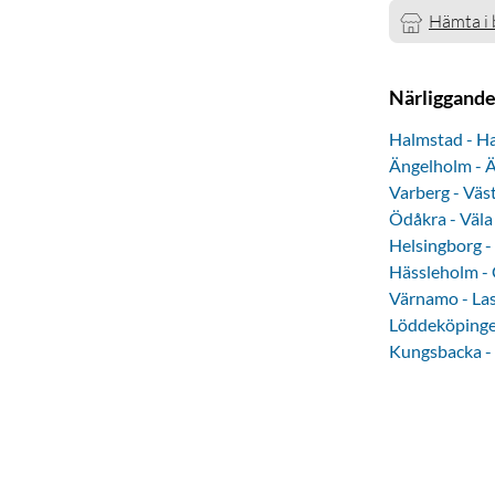
Hämta i 
Närliggande
Halmstad - Ha
Ängelholm - 
Varberg - Väst
Ödåkra - Väl
Helsingborg -
Hässleholm - 
Värnamo - Las
Löddeköpinge
Kungsbacka -