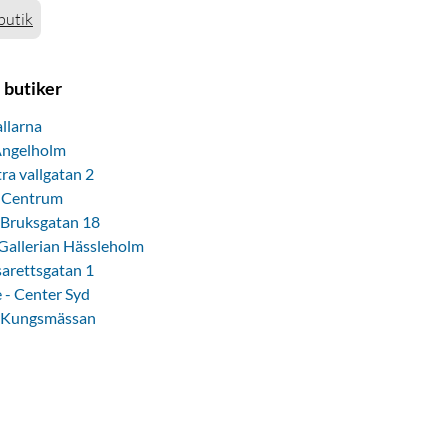
butik
 butiker
llarna
Ängelholm
ra vallgatan 2
a Centrum
 Bruksgatan 18
Gallerian Hässleholm
arettsgatan 1
 - Center Syd
 Kungsmässan