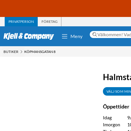
PRIVATPERSON
FÖRETAG
Meny
BUTIKER
KÖPMANSGATAN 8
Halmst
VÄLJ SOM MI
Öppettider
Idag
9
Imorgon
1