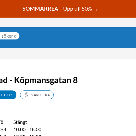
SOMMARREA
– Upp till 50% →
ad - Köpmansgatan 8
N BUTIK
NAVIGERA
/8
Stängt
0/8
10:00 - 18:00