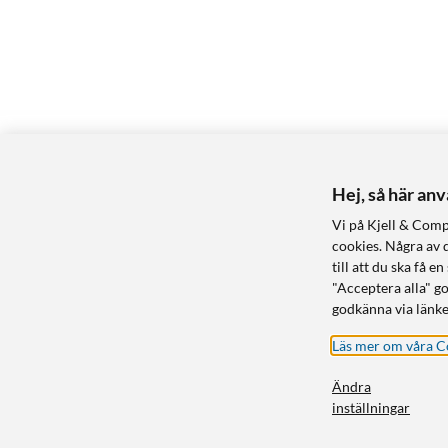
Hej, så här an
Vi på Kjell & Comp
cookies. Några av 
till att du ska få
"Acceptera alla" g
godkänna via länke
Läs mer om våra C
Ändra
inställningar