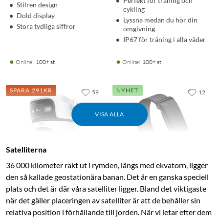
Perfekt för träning och
Stilren design
cykling
Dold display
Lyssna medan du hör din
Stora tydliga siffror
omgivning
IP67 för träning i alla väder
Online
:
100+ st
Online
:
100+ st
SPARA 291KR
NYHET
59
12
VISA ALLA
Satelliterna
36 000 kilometer rakt ut i rymden, längs med ekvatorn, ligger
den så kallade geo­stationära banan. Det är en ganska speciell
plats och det är där våra satelliter ligger. Bland det viktigaste
TP-Link
Google
Tapo C545D
Fitbit Air skärmlöst
när det gäller placeringen av satelliter är att de behåller sin
Övervakningskamera med
aktivitetsarmband
relativa position i förhållande till jorden. När vi letar efter dem
dubbla linser 2K, IP66, wifi
Obsidian