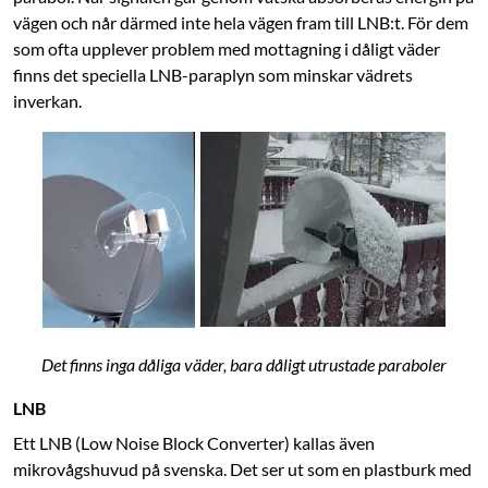
vägen och når därmed inte hela vägen fram till LNB:t. För dem
som ofta upplever problem med mottagning i dåligt väder
finns det speciella LNB-paraplyn som minskar vädrets
inverkan.
Det finns inga dåliga väder, bara dåligt utrustade paraboler
LNB
Ett LNB (Low Noise Block Converter) kallas även
mikrovågshuvud på svenska. Det ser ut som en plastburk med