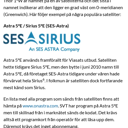
Thor 1°W är namnet på en av satelliterna och det sista i
namnet indikerar att den ligger en grad väst om 0-meridianen
(Greenwich). Här följer exempel på några populära satelliter:
Astra 5°E / Sirius 5°E (SES-Astra)
Astra 5°E används framförallt för Viasats utbud. Satelliten
hette tidigare Sirius 5°E, men den bytte i juni 2010 namn till
Astra 5°E, då företaget SES-Astra tidigare under våren hade
6
förvärvat hela Sirius
. I folkmun är satelliten dock fortfarande
mest känd som Sirius.
En lista med alla program som sänds från satelliten finns att
hämta på
www.onastra.com
. SVT har program på Astra 5°E
men till skillnad från i marknätet sänds de kodat. Det krävs
alltså ett programkort från operatör för att låsa upp dem.
Däremot krävs det inget abonnemang.