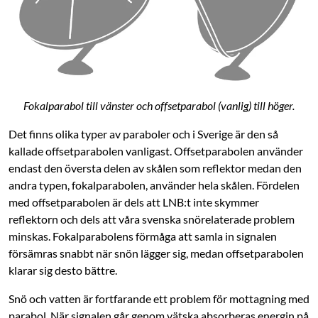
Fokalparabol till vänster och offsetparabol (vanlig) till höger.
Det finns olika typer av paraboler och i Sverige är den så
kallade ­offsetparabolen vanligast. Offsetparabolen använder
endast den översta delen av skålen som ­reflektor medan den
andra typen, fokalparabolen, använder hela skålen. Fördelen
med ­offset­parabolen är dels att LNB:t inte skymmer
reflektorn och dels att våra svenska snö­relaterade problem
minskas. Fokalparabolens förmåga att samla in signalen
försämras snabbt när snön ­lägger sig, medan offsetparabolen
klarar sig desto bättre.
Snö och vatten är fortfarande ett problem för mottagning med
parabol. När signalen går genom vätska absorberas energin på