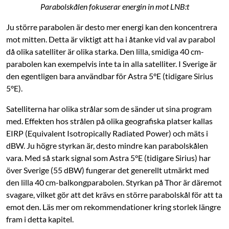
Parabolskålen fokuserar energin in mot LNB:t
Ju större parabolen är desto mer energi kan den koncentrera
mot mitten. Detta är viktigt att ha i åtanke vid val av parabol
då olika satelliter är olika starka. Den lilla, smidiga 40 cm-
parabolen kan exempelvis inte ta in alla satelliter. I Sverige är
den egentligen bara användbar för Astra 5°E (tidigare Sirius
5°E).
Satelliterna har olika strålar som de sänder ut sina program
med. Effekten hos strålen på olika geografiska platser kallas
EIRP (Equivalent Isotropically Radiated Power) och mäts i
dBW. Ju högre styrkan är, desto mindre kan parabolskålen
vara. Med så stark signal som Astra 5°E (tidigare Sirius) har
över Sverige (55 dBW) fungerar det generellt utmärkt med
den lilla 40 cm-balkongparabolen. Styrkan på Thor är däremot
svagare, vilket gör att det krävs en större parabolskål för att ta
emot den. Läs mer om rekommendationer kring storlek längre
fram i detta kapitel.