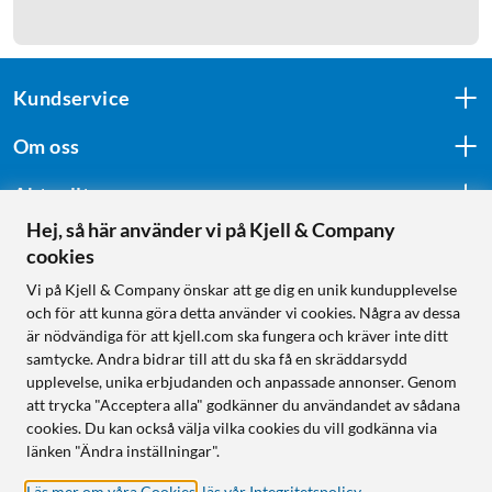
Kundservice
Om oss
Aktuellt
Hej, så här använder vi på Kjell & Company
cookies
Följ oss
Vi på Kjell & Company önskar att ge dig en unik kundupplevelse
och för att kunna göra detta använder vi cookies. Några av dessa
är nödvändiga för att kjell.com ska fungera och kräver inte ditt
samtycke. Andra bidrar till att du ska få en skräddarsydd
Handla från:
upplevelse, unika erbjudanden och anpassade annonser. Genom
att trycka "Acceptera alla" godkänner du användandet av sådana
Sverige
cookies. Du kan också välja vilka cookies du vill godkänna via
Norge
länken "Ändra inställningar".
Läs mer om våra Cookies
,
läs vår Integritetspolicy
.