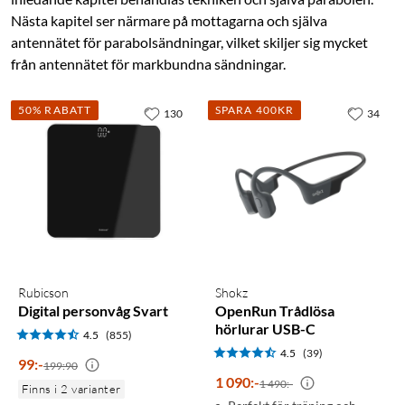
Nästa kapitel ser närmare på mottagarna och själva
antennätet för parabolsändningar, vilket skiljer sig mycket
från antennätet för markbundna sändningar.
50% RABATT
SPARA 400KR
130
34
Rubicson
Shokz
Digital personvåg Svart
OpenRun Trådlösa
hörlurar USB-C
4.5
(855)
4.5
(39)
99
:
-
199:90
1 090
:
-
1 490:-
Finns i 2 varianter