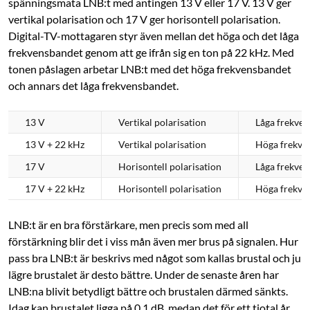
spänningsmata LNB:t med antingen 13 V eller 17 V. 13 V ger
vertikal polarisation och 17 V ger ­horisontell polarisation.
Digital-TV-mottagaren styr även mellan det höga och det låga
frekvensbandet genom att ge ifrån sig en ton på 22 kHz. Med
tonen påslagen arbetar LNB:t med det höga frekvensbandet
och annars det låga frekvensbandet.
13 V
Vertikal polarisation
Låga frekve
13 V + 22 kHz
Vertikal polarisation
Höga frekve
17 V
Horisontell polarisation
Låga frekve
17 V + 22 kHz
Horisontell polarisation
Höga frekve
LNB:t är en bra förstärkare, men precis som med all
förstärkning blir det i viss mån även mer brus på signalen. Hur
pass bra LNB:t är beskrivs med något som kallas brustal och ju
lägre brustalet är desto bättre. Under de senaste åren har
LNB:na blivit betydligt bättre och brustalen därmed sänkts.
Idag kan brustalet ligga på 0,1 dB, medan det för ett tiotal år