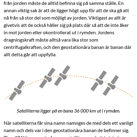
från jorden måste de alltid ­befinna sig på samma ställe. En
4.5
(33)
4.5
(20)
annan viktig sak är att de ligger högt upp för att de ska gå att
nå från så stor del som möjligt av jorden. Viktigast av allt är
999
:
-
1 199
:
-
1 290:-
givetvis att de också håller sig på plats där så att de inte åker
Dubbla 2K-linser med
Finns i 3 varianter
synkroniserad AI-spårning
in mot jorden eller okontrollerat ut i rymden. Jordens
Upp till 7 dagars batteritid
Fullfärgs nattseende och 99
dragningskraft måste alltså vara lika stor som
Puls, sömn och AFib-
dB-siren
övervakning
centrifugalkraften, och den geostationära banan är banan där
IP66-klassad för
Vattentålig till 50 m (5 ATM)
allt detta går att uppfylla.
utomhusbruk året runt
Online
:
100+ st
Online
:
5+ st
Satelliterna ligger på en bana 36 000 km ut i rymden.
När satelliterna får sina namn namnges de med dels ett vanligt
namn och dels var i den geostationära banan de befinner sig.