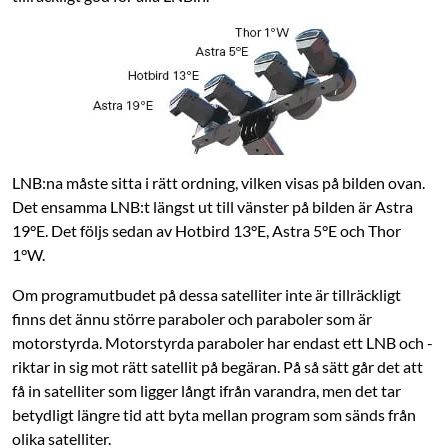
LNB:na måste sitta i rätt ordning, vilken visas på bilden ovan.
Det ensamma LNB:t längst ut till vänster på bilden är Astra
19°E. Det följs sedan av Hotbird 13°E, Astra 5°E och Thor
1°W.
Om programutbudet på dessa satelliter inte är tillräckligt
finns det ännu större ­paraboler och paraboler som är
motorstyrda. Motorstyrda paraboler har endast ett LNB och ­
riktar in sig mot rätt satellit på begäran. På så sätt går det att
få in satelliter som ligger långt ifrån varandra, men det tar
betydligt längre tid att byta mellan program som sänds från
olika satelliter.