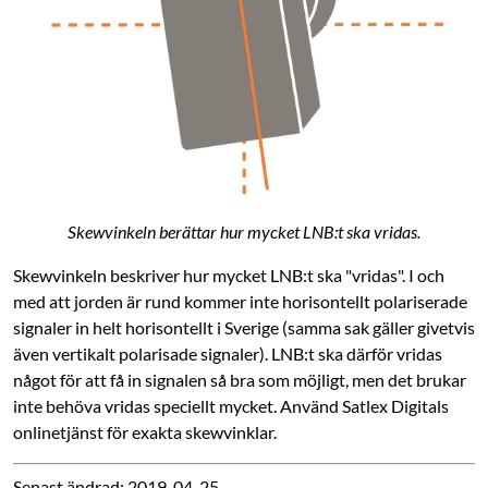
Skewvinkeln berättar hur mycket LNB:t ska vridas.
Skewvinkeln beskriver hur mycket LNB:t ska "vridas". I och
med att jorden är rund kommer inte horisontellt polariserade
signaler in helt horisontellt i Sverige (samma sak gäller givetvis
även vertikalt polarisade signaler). LNB:t ska därför vridas
något för att få in signalen så bra som möjligt, men det brukar
inte behöva vridas speciellt mycket. Använd Satlex Digitals
onlinetjänst för exakta skewvinklar.
Senast ändrad: 2019-04-25