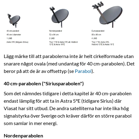
90
499
Signal till 4 mottagare
För mottagare med
inspelningsfunktion
0,3 dB brustal
Online
:
5+ st
Lägg märke till att parabolerna inte är helt cirkelformade utan
snarare något ovala (med undantag för 40 cm-parabolen). Det
beror på att de är av offsettyp (se
Parabol
).
40 cm-parabolen ("Siriusparabolen")
Som det nämndes tidigare i detta kapitel är 40 cm-parabolen
endast lämplig för att ta in Astra 5°E (tidigare Sirius) där
Viasat har sitt utbud. De andra satelliterna har inte lika hög
signalstyrka över Sverige och kräver därför en större parabol
som samlar in mer energi.
Nordenparabolen