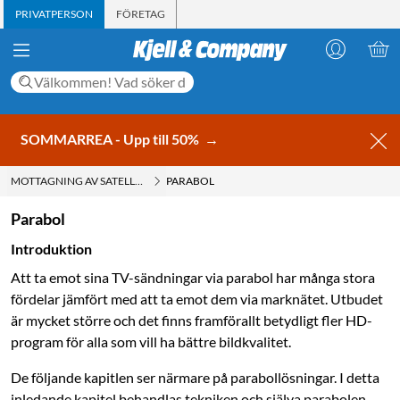
PRIVATPERSON
FÖRETAG
SOMMARREA - Upp till 50%
→
MOTTAGNING AV SATELLIT-TV
PARABOL
Parabol
Introduktion
Att ta emot sina TV-sändningar via parabol har många stora
fördelar jämfört med att ta emot dem via marknätet. Utbudet
är mycket större och det finns framförallt betydligt fler HD-
program för alla som vill ha bättre bildkvalitet.
De följande kapitlen ser närmare på parabollösningar. I detta
inledande kapitel ­behandlas tekniken och själva parabolen.