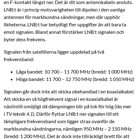
en F-kontakt längst ner. Det är dit som antennkabeln ansluts.
LNB:t är i princip motsvarigheten till dipolen i den vanliga
antennen för markbundna sändningar, men där upphör
likheterna. LNB:t har betydligt fler uppgifter än att bara ta
emot signalen. Bland annat förstärker LNB:t signalen och
byter dess frekvens.
Signalen från satelliterna ligger uppdelad på två
frekvensband:
Låga bandet: 10 700 – 11 700 MHz (bredd: 1 000 MHz)
Höga bandet: 11 700 – 12 750 MHz (bredd: 1 050 MHz)
Signalen går dock inte att skicka obehandlad i en koaxialkabel.
Att skicka en så högfrekvent signal i en koaxialkabel är
nästintill omöjligt då dämpningen blir på tok för hög (läs mer
i
TV-teknik 4.1
). Därför flyttar LNB:t ner signalen till ett
lämpligare ­frekvensband som ligger strax ovanför de
markbundna sändningarna, nämligen 950 MHz – 2 150 MHz
(bredd: 1 200 MHz). Det är dock inte tillräckligt brett för att