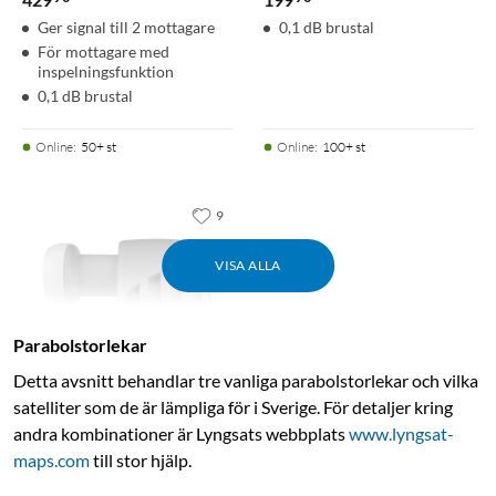
Ger signal till 2 mottagare
0,1 dB brustal
För mottagare med
inspelningsfunktion
0,1 dB brustal
Online
:
50+ st
Online
:
100+ st
9
VISA ALLA
Parabolstorlekar
Detta avsnitt behandlar tre vanliga parabolstorlekar och vilka
satelliter som de är ­lämpliga för i Sverige. För detaljer kring
andra kombinationer är Lyngsats webbplats
www.lyngsat-
Quad-LNB Universal
maps.com
till stor hjälp.
4.5
(7)