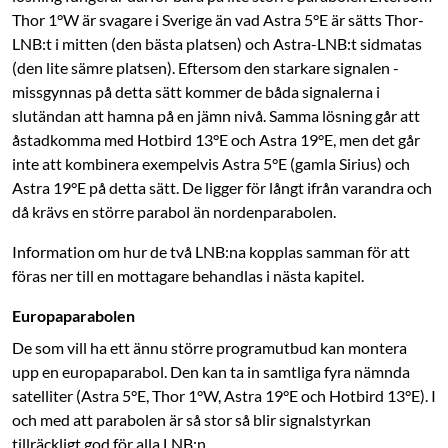
Thor 1°W är svagare i ­Sverige än vad Astra 5°E är sätts Thor-
LNB:t i mitten (den bästa ­platsen) och ­Astra-LNB:t sidmatas
(den lite sämre platsen). Eftersom den starkare signalen ­
missgynnas på detta sätt kommer de båda signalerna i
slutändan att hamna på en jämn nivå. Samma lösning går att
åstadkomma med Hotbird 13°E och Astra 19°E, men det går
inte att kombinera exempelvis Astra 5°E (gamla Sirius) och
Astra 19°E på detta sätt. De ligger för långt ifrån varandra och
då krävs en större parabol än nordenparabolen.
Information om hur de två LNB:na kopplas samman för att
föras ner till en mottagare behandlas i nästa kapitel.
Europaparabolen
De som vill ha ett ännu större programutbud kan montera
upp en europaparabol. Den kan ta in samtliga fyra nämnda
satelliter (Astra 5°E, Thor 1°W, Astra 19°E och Hotbird 13°E). I
och med att parabolen är så stor så blir signalstyrkan
tillräckligt god för alla LNB:n.