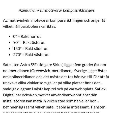
Azimuthvinkeln motsvarar kompassriktningen.
Azimuthvinkeln motsvarar kompassriktningen och anger åt
vilket håll parabolen ska riktas.
0° = Rakt norrut
90° = Rakt österut
180° = Rakt söderut
270° = Rakt västerut
Satelliten Astra 5°E (tidigare Sirius) ligger fem grader öst om
nollmeridianen (­Greenwich-­meridianen). Sverige ligger öster
om nollmeridianen och det måste det tas hänsyn till. För att få
ut exakt vilka vinklar som gäller på olika platser finns det ­
smidiga diagram i nästa kapitel och på vår webbplats. Satlex
Digital har också en ­mycket ­användbar webbtjänst där
installatören kan mata in vilken stad som han eller hon ­
befinner sig i samt vilken satellit som är intressant. Tjänsten
svarar med att ge alla vinklar som behövs för att ställa in