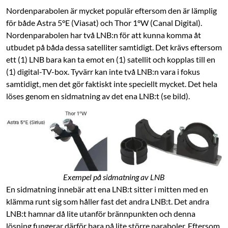
Nordenparabolen är mycket populär eftersom den är lämplig
för både Astra 5°E (Viasat) och Thor 1°W (Canal Digital).
Nordenparabolen har två LNB:n för att kunna komma åt
utbudet på båda dessa satelliter samtidigt. Det krävs eftersom
ett (1) LNB bara kan ta emot en (1) satellit och kopplas till en
(1) digital-TV-box. Tyvärr kan inte två LNB:n vara i fokus
samtidigt, men det gör faktiskt inte speciellt mycket. Det hela
löses genom en sidmatning av det ena LNB:t (se bild).
Exempel på sidmatning av LNB
En sidmatning innebär att ena LNB:t sitter i mitten med en
klämma runt sig som håller fast det andra LNB:t. Det andra
LNB:t hamnar då lite utanför brännpunkten och ­denna
lösning fungerar därför bara på lite större paraboler. Eftersom