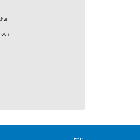
kar.
ra
t och