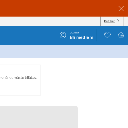
Butiker
Logga in
Bli medlem
ehållet måste tillåtas.