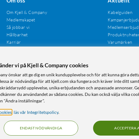
Om oss
Aktuellt
Om Kjell & Company
Kabelguiden
Medlemskapet
Kampanjerbjud
Så jobbar vi
Medlemserbju
Hållbarhet
Produktnyhete
Karriär
Varumärken
Våra butiker
Investerare
Tillgänglighet
vänder vi på Kjell & Company cookies
any önskar att ge dig en unik kundupplevelse och för att kunna göra dett
dessa är nödvändiga för att kjell.com ska fungera och kräver inte ditt sam
 en skräddarsydd upplevelse, unika erbjudanden och anpassade annonser. G
odkänner du användandet av sådana cookies. Du kan också välja vilka cook
n "Ändra inställningar".
ookies
,
läs vår Integritetspolicy
.
ENDAST NÖDVÄNDIGA
ACCEPTERA 
KUNSKAP OCH TILLBEHÖR TILL HEMELEKTRONIK