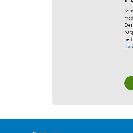
Som 
medl
Dess
papp
helt
Läs