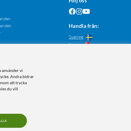
Följ oss
anden
Handla från:
danden
r
Sverige
Norge
a använder vi
tycke. Andra bidrar
enom att trycka
ies du vill
ALLA