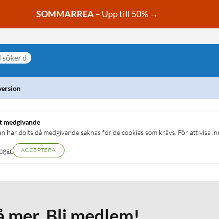
SOMMARREA
– Upp till 50% →
version
tt medgivande
an har dolts då medgivande saknas för de cookies som krävs. För att visa inn
ingar
ACCEPTERA
å mer. Bli medlem!