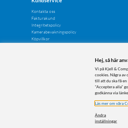
Kundservice
Kontakta oss
Fakturakund
Integritetspolicy
Kamerabevakningspolicy
Köpvillkor
Återkallelser
Cookies
Recensioner
Hej, så här an
Manualer och drivrutiner
Vi på Kjell & Comp
Retur och reklamation
cookies. Några av 
till att du ska få
"Acceptera alla" g
godkänna via länke
Läs mer om våra C
Ändra
inställningar