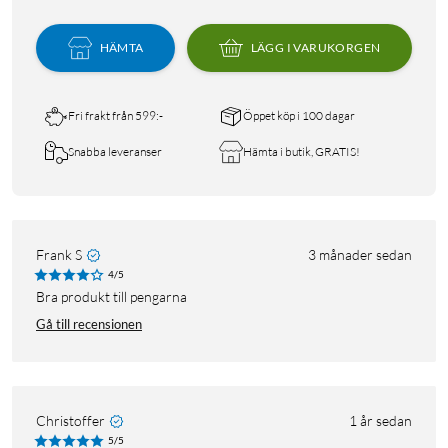
HÄMTA
LÄGG I VARUKORGEN
Fri frakt från 599:-
Öppet köp i 100 dagar
Snabba leveranser
Hämta i butik, GRATIS!
Frank S
3 månader sedan
4/5
Bra produkt till pengarna
Gå till recensionen
Christoffer
1 år sedan
5/5