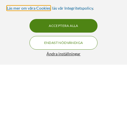
Läs mer om våra Cookies
,
läs vår Integritetspolicy
.
ACCEPTERA ALLA
ENDAST NÖDVÄNDIGA
Ändra inställningar
WiZ Smart RGB LED-list 4 m
219:-
4.5/5
HÄMTA
LÄGG I VARUKORGEN