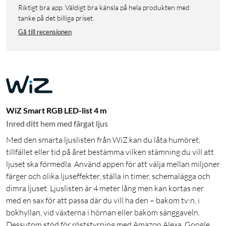
Riktigt bra app. Väldigt bra känsla på hela produkten med
tanke på det billiga priset.
Gå till recensionen
WiZ Smart RGB LED-list 4 m
Inred ditt hem med färgat ljus
Med den smarta ljuslisten från WiZ kan du låta humöret,
tillfället eller tid på året bestämma vilken stämning du vill att
ljuset ska förmedla. Använd appen för att välja mellan miljoner
färger och olika ljuseffekter, ställa in timer, schemalägga och
dimra ljuset. Ljuslisten är 4 meter lång men kan kortas ner
med en sax för att passa där du vill ha den – bakom tv:n, i
bokhyllan, vid växterna i hörnan eller bakom sänggaveln.
Dessutom stöd för röststyrning med Amazon Alexa, Google