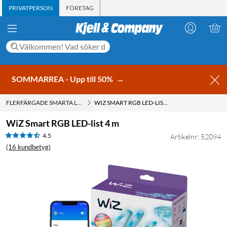
PRIVATPERSON
FÖRETAG
SOMMARREA - Upp till 50%
→
FLERFÄRGADE SMARTA LAMPOR
WIZ SMART RGB LED-LIST 4 M
WiZ Smart RGB LED-list 4 m
4.5
Artikelnr: 52094
(16 kundbetyg)