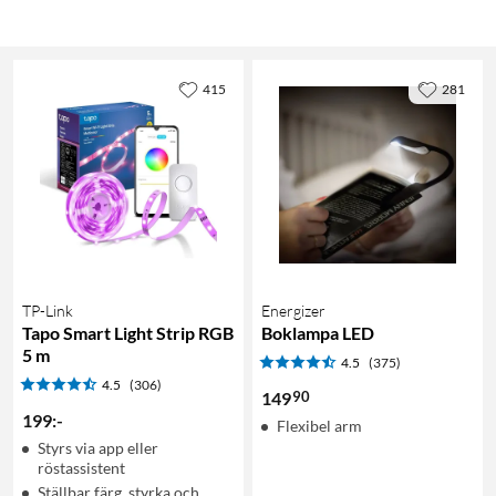
415
281
TP-Link
Energizer
Tapo Smart Light Strip RGB
Boklampa LED
5 m
4.5
(375)
4.5
(306)
90
149
199
:
-
Flexibel arm
Styrs via app eller
röstassistent
Ställbar färg, styrka och