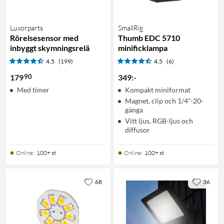
Luxorparts
SmallRig
Rörelsesensor med
Thumb EDC 5710
inbyggt skymningsrelä
minificklampa
4.5
(199)
4.5
(6)
90
179
349
:
-
Med timer
Kompakt miniformat
Magnet, clip och 1/4"-20-
gänga
Vitt ljus, RGB-ljus och
diffusor
Online
:
100+ st
Online
:
100+ st
68
36