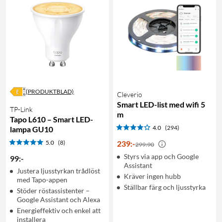
(PRODUKTBLAD)
Cleverio
Smart LED-list med wifi 5
TP-Link
m
Tapo L610 – Smart LED-
4.0
(294)
lampa GU10
5.0
(8)
239
:
-
299:90
Styrs via app och Google
99
:
-
Assistant
Justera ljusstyrkan trådlöst
Kräver ingen hubb
med Tapo-appen
Ställbar färg och ljusstyrka
Stöder röstassistenter –
Google Assistant och Alexa
Energieffektiv och enkel att
installera