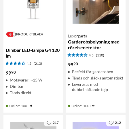
(PRODUKTBLAD)
Luxorparts
Garderobsbelysning med
rörelsedetektor
Dimbar LED-lampa G4 120
lm
4.5
(110)
4.5
(213)
90
99
Perfekt för garderoben
90
99
Tänds och släcks automatiskt
Motsvarar: ~15 W
Levereras med
Dimbar
dubbelhäftande tejp
Tänds direkt
Online
:
100+ st
Online
:
100+ st
217
212