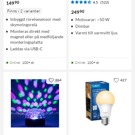
90
149
4.5
(522)
Finns i 2 varianter
90
249
Inbyggd rörelsesensor med
Motsvarar: ~50 W
skymningsrelä
Dimbar
Monteras direkt med
Varmt till varmvitt ljus
magnet eller på medföljande
monteringsplatta
Laddas via USB-C
Online
:
100+ st
Online
:
100+ st
264
427