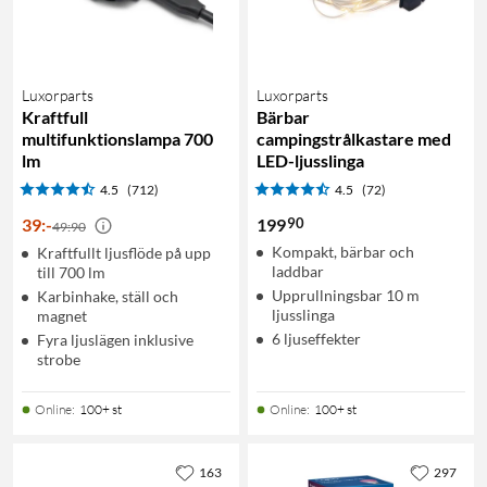
Luxorparts
Luxorparts
Kraftfull
Bärbar
multifunktionslampa 700
campingstrålkastare med
lm
LED-ljusslinga
4.5
(712)
4.5
(72)
90
39
:
-
199
49:90
Kompakt, bärbar och
Kraftfullt ljusflöde på upp
laddbar
till 700 lm
Upprullningsbar 10 m
Karbinhake, ställ och
ljusslinga
magnet
6 ljuseffekter
Fyra ljuslägen inklusive
strobe
Online
:
100+ st
Online
:
100+ st
163
297