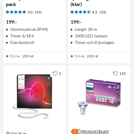
pack
(klar)
5.0
(45)
4.5
(33)
199
:
-
199
:
-
Utomhusbruk (IP44)
Längd: 20 m
Timer 6/18 h
1000 LED-lampor
Fjärrkontroll
Timer och 8 ljuslägen
Online
:
100+ st
Online
:
100+ st
2
152
(PRODUKTBLAD)
Philips Hue