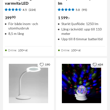
varmvita LED
lm
4.5
(224)
5.0
(95)
90
399
1 599
:
-
För både inom- och
Starkt ljusflöde: 1250 lm
utomhusbruk
Lång räckvidd: upp till 110
8,5 m lång
meter
Upp till 8 timmar batteritid
Online
:
100+ st
Online
:
100+ st
190
434