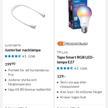
(PRODUKTBLAD)
Luxorparts
Justerbar nacklampa
TP-Link
4.5
(258)
Tapo Smart RGB LED-
lampa E27
90
199
4.5
(126)
Perfekt för att ha händerna
fria
129
:
-
Justerar styrka och
Styrs via app eller
färgtemperatur
röstassistent
Upp till 80 timmar batteritid
Kan lysa i 16 miljoner färger
Kräver ingen hub