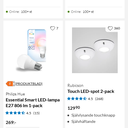
Online
:
100+ st
Online
:
100+ st
7
360
(PRODUKTBLAD)
Rubicson
Touch LED-spot 2-pack
Philips Hue
4.5
(268)
Essential Smart LED-lampa
E27 806 lm 1-pack
90
129
4.5
(15)
Självlysande touchknapp
Självhäftande
269
:
-