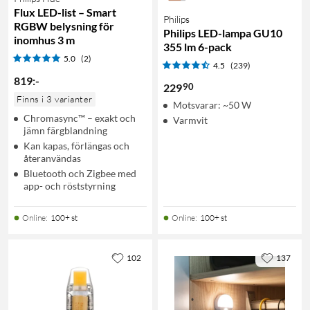
Flux LED-list – Smart
Philips
RGBW belysning för
Philips LED-lampa GU10
inomhus 3 m
355 lm 6-pack
5.0
(2)
4.5
(239)
819
:
-
90
229
Finns i 3 varianter
Motsvarar: ~50 W
Chromasync™ – exakt och
Varmvit
jämn färgblandning
Kan kapas, förlängas och
återanvändas
Bluetooth och Zigbee med
app- och röststyrning
Online
:
100+ st
Online
:
100+ st
102
137