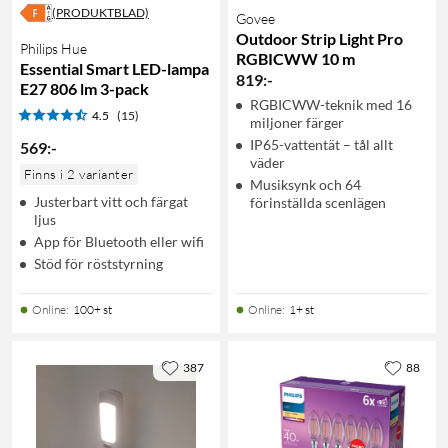
(PRODUKTBLAD)
Govee
Outdoor Strip Light Pro
Philips Hue
RGBICWW 10 m
Essential Smart LED-lampa
819
:
-
E27 806 lm 3-pack
RGBICWW-teknik med 16
4.5
(15)
miljoner färger
IP65-vattentät – tål allt
569
:
-
väder
Finns i 2 varianter
Musiksynk och 64
Justerbart vitt och färgat
förinställda scenlägen
ljus
App för Bluetooth eller wifi
Stöd för röststyrning
Online
:
100+ st
Online
:
1+ st
387
88