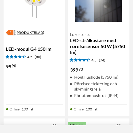
(PRODUKTBLAD)
Luxorparts
LED-strålkastare med
rörelsesensor 50 W (5750
LED-modul G4 150 lm
lm)
4.5
(80)
4.5
(74)
90
99
90
399
Högt ljusflöde (5750 lm)
Rörelsedetektering och
skymningsrelä
För utomhusbruk (IP44)
Online
:
100+ st
Online
:
100+ st
NYHET
6
1