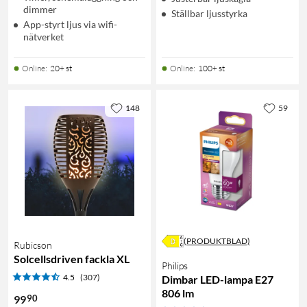
dimmer
Ställbar ljusstyrka
App-styrt ljus via wifi-
nätverket
Online
:
20+ st
Online
:
100+ st
148
59
(PRODUKTBLAD)
Rubicson
Solcellsdriven fackla XL
Philips
4.5
(307)
Dimbar LED-lampa E27
806 lm
90
99