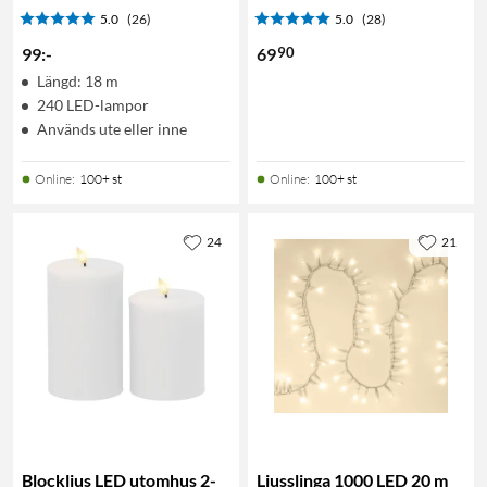
5.0
(26)
5.0
(28)
90
99
:
-
69
Längd: 18 m
240 LED-lampor
Används ute eller inne
Online
:
100+ st
Online
:
100+ st
24
21
Blockljus LED utomhus 2-
Ljusslinga 1000 LED 20 m