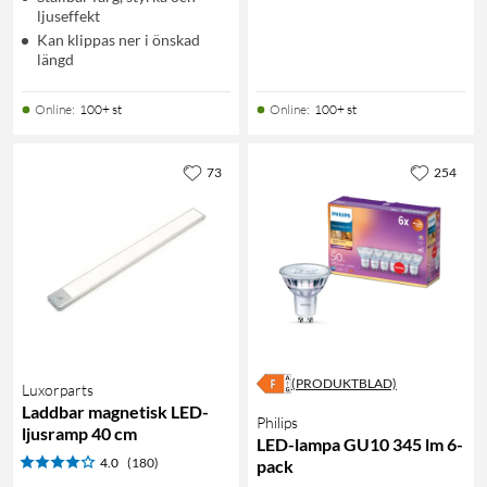
ljuseffekt
Kan klippas ner i önskad
längd
Online
:
100+ st
Online
:
100+ st
73
254
(PRODUKTBLAD)
Luxorparts
Laddbar magnetisk LED-
Philips
ljusramp 40 cm
LED-lampa GU10 345 lm 6-
4.0
(180)
pack