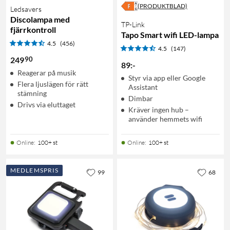
(PRODUKTBLAD)
Ledsavers
Discolampa med
TP-Link
fjärrkontroll
Tapo Smart wifi LED-lampa
4.5
(456)
4.5
(147)
90
249
89
:
-
Reagerar på musik
Styr via app eller Google
Flera ljuslägen för rätt
Assistant
stämning
Dimbar
Drivs via eluttaget
Kräver ingen hub –
använder hemmets wifi
Online
:
100+ st
Online
:
100+ st
MEDLEMSPRIS
99
68