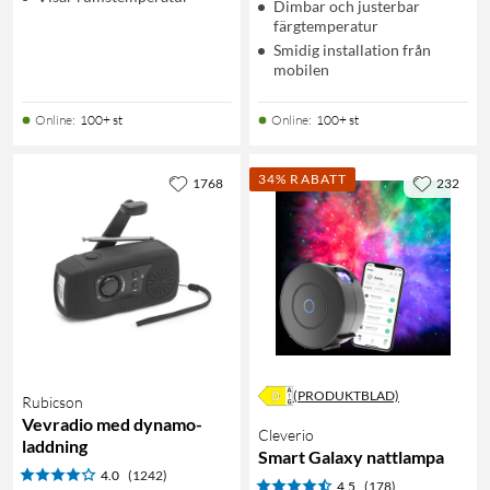
Dimbar och justerbar
färgtemperatur
Smidig installation från
mobilen
Online
:
100+ st
Online
:
100+ st
34% RABATT
1768
232
(PRODUKTBLAD)
Rubicson
Vevradio med dynamo-
Cleverio
laddning
Smart Galaxy nattlampa
4.0
(1242)
4.5
(178)