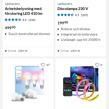
Ledsavers
Ledsavers
Arbetsbelysning med
Discolampa 230 V
förstoring LED 410 lm
4.5
(205)
4.5
(246)
90
199
90
499
Roterar och blinkar
Touch-kontrollerad dimmer
Integrerad strömbrytare
Livslängd: upp till 25000 h
Online
:
100+ st
Online
:
100+ st
17
0