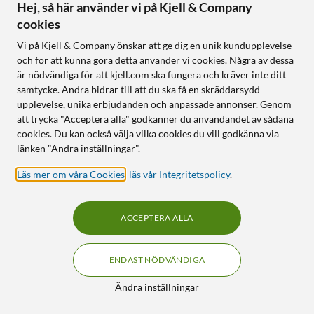
Hej, så här använder vi på Kjell & Company
cookies
Vi på Kjell & Company önskar att ge dig en unik kundupplevelse
och för att kunna göra detta använder vi cookies. Några av dessa
är nödvändiga för att kjell.com ska fungera och kräver inte ditt
samtycke. Andra bidrar till att du ska få en skräddarsydd
upplevelse, unika erbjudanden och anpassade annonser. Genom
att trycka "Acceptera alla" godkänner du användandet av sådana
Philips Hue
Philips Hue
cookies. Du kan också välja vilka cookies du vill godkänna via
T-kontakt för LowVolt
Play bordslampa svart
länken "Ändra inställningar".
159
:
-
929
:
-
Utöka din smarta
Minimalistisk design som
Läs mer om våra Cookies
,
läs vår Integritetspolicy
.
utomhusbelysning
smälter in
Koppla ihop fler lampor
Färgat och vitt ljus för rätt
stämning
ACCEPTERA ALLA
Synkas med film, spel och
musik
ENDAST NÖDVÄNDIGA
Online
:
1+ st
Online
:
50+ st
Filter
Ändra inställningar
228
23