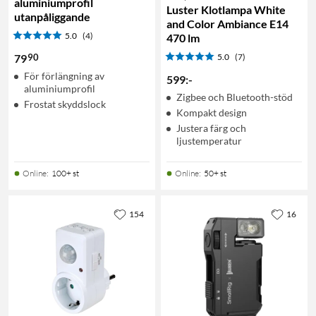
aluminiumprofil
Luster Klotlampa White
utanpåliggande
and Color Ambiance E14
5.0
(4)
470 lm
90
79
5.0
(7)
För förlängning av
599
:
-
aluminiumprofil
Zigbee och Bluetooth-stöd
Frostat skyddslock
Kompakt design
Justera färg och
ljustemperatur
Online
:
100+ st
Online
:
50+ st
154
16