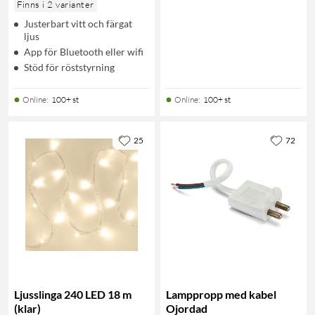
Finns i 2 varianter
Justerbart vitt och färgat
ljus
App för Bluetooth eller wifi
Stöd för röststyrning
Online
:
100+ st
Online
:
100+ st
25
72
Ljusslinga 240 LED 18 m
Lamppropp med kabel
(klar)
Ojordad