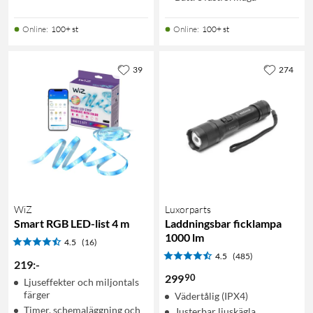
Online
:
100+ st
Online
:
100+ st
39
274
WiZ
Luxorparts
Smart RGB LED-list 4 m
Laddningsbar ficklampa
1000 lm
4.5
(16)
4.5
(485)
219
:
-
90
299
Ljuseffekter och miljontals
färger
Vädertålig (IPX4)
Timer, schemaläggning och
Justerbar ljuskägla