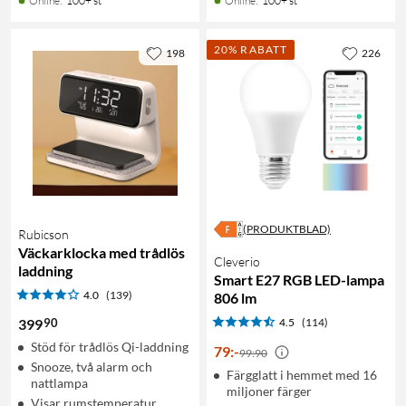
Online
:
100+ st
Online
:
100+ st
20% RABATT
198
226
(PRODUKTBLAD)
Rubicson
Väckarklocka med trådlös
Cleverio
laddning
Smart E27 RGB LED-lampa
4.0
(139)
806 lm
90
399
4.5
(114)
Stöd för trådlös Qi-laddning
79
:
-
99:90
Snooze, två alarm och
Färgglatt i hemmet med 16
nattlampa
miljoner färger
Visar rumstemperatur