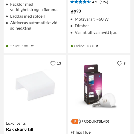
4.5
(126)
Facklor med
verklighetstrogen flamma
90
69
Laddas med solcell
Motsvarar: ~60 W
Aktiveras automatiskt vid
Dimbar
solnedgång
Varmt till varmvitt ljus
Online
:
100+ st
Online
:
100+ st
13
9
(PRODUKTBLAD)
Luxorparts
Rak skarv till
Philips Hue