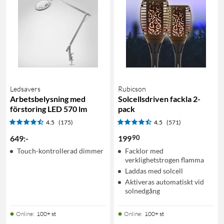
Ledsavers
Rubicson
Arbetsbelysning med
Solcellsdriven fackla 2-
förstoring LED 570 lm
pack
4.5
(175)
4.5
(571)
90
649
:
-
199
Touch-kontrollerad dimmer
Facklor med
verklighetstrogen flamma
Laddas med solcell
Aktiveras automatiskt vid
solnedgång
Online
:
100+ st
Online
:
100+ st