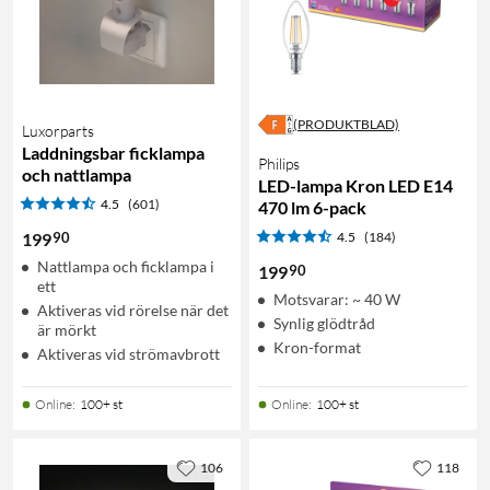
(PRODUKTBLAD)
Luxorparts
Laddningsbar ficklampa
Philips
och nattlampa
LED-lampa Kron LED E14
4.5
(601)
470 lm 6-pack
90
199
4.5
(184)
Nattlampa och ficklampa i
90
199
ett
Motsvarar: ~ 40 W
Aktiveras vid rörelse när det
Synlig glödtråd
är mörkt
Kron-format
Aktiveras vid strömavbrott
Online
:
100+ st
Online
:
100+ st
106
118