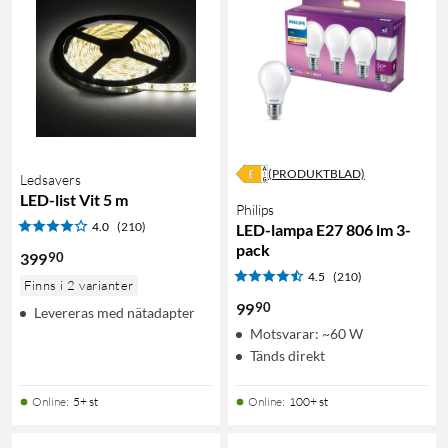
(PRODUKTBLAD)
Ledsavers
LED-list Vit 5 m
Philips
4.0
(210)
LED-lampa E27 806 lm 3-
pack
90
399
4.5
(210)
Finns i 2 varianter
90
99
Levereras med nätadapter
Motsvarar: ~60 W
Tänds direkt
Online
:
5+ st
Online
:
100+ st