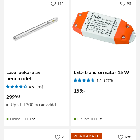
115
95
Laserpekare av
LED-transformator 15 W
pennmodell
4.5
(275)
4.5
(82)
159
:
-
90
299
Upp till 200 m räckvidd
Online
:
100+ st
Online
:
100+ st
20% RABATT
9
620