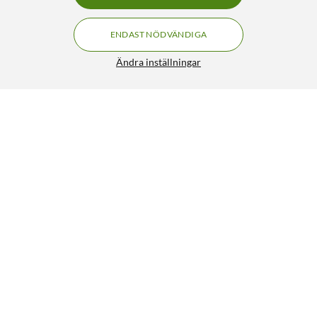
ENDAST NÖDVÄNDIGA
Ändra inställningar
TP-Link Tapo Smart wifi LED-lampa
89:-
4.5/5
HÄMTA
LÄGG I VARUKORGEN
Liknande produkter