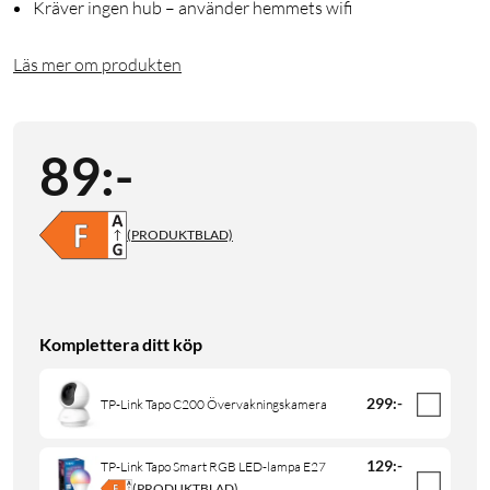
Kräver ingen hub – använder hemmets wifi
Läs mer om produkten
89
:
-
(PRODUKTBLAD)
Komplettera ditt köp
299
:
-
TP-Link Tapo C200 Övervakningskamera
129
:
-
TP-Link Tapo Smart RGB LED-lampa E27
(PRODUKTBLAD)