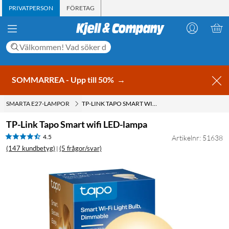
PRIVATPERSON
FÖRETAG
SOMMARREA - Upp till 50%
→
SMARTA E27-LAMPOR
TP-LINK TAPO SMART WIFI LED-LAMPA
TP-Link Tapo Smart wifi LED-lampa
4.5
Artikelnr: 51638
(147 kundbetyg)
(5 frågor/svar)
|