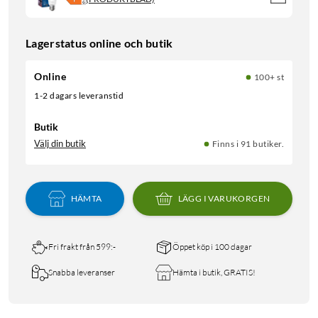
Lagerstatus online och butik
Online
100+ st
1-2 dagars leveranstid
Butik
Välj din butik
Finns i 91 butiker.
HÄMTA
LÄGG I VARUKORGEN
Fri frakt från 599:-
Öppet köp i 100 dagar
Snabba leveranser
Hämta i butik, GRATIS!