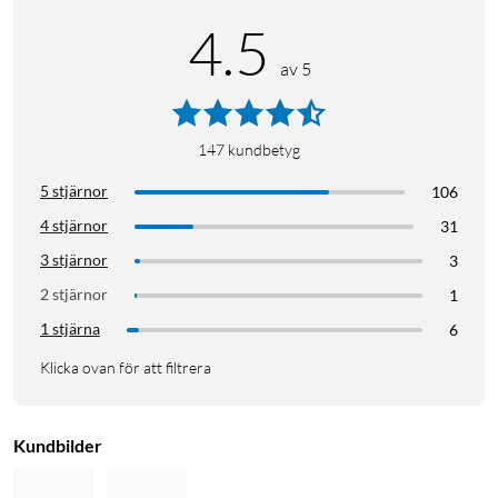
4.5
av 5
147
kundbetyg
5 stjärnor
106
4 stjärnor
31
3 stjärnor
3
2 stjärnor
1
1 stjärna
6
Klicka ovan för att filtrera
Kundbilder