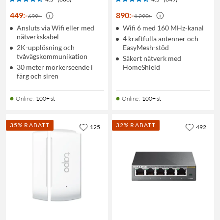
449
:
-
890
:
-
699:-
1 290:-
Ansluts via Wifi eller med
Wifi 6 med 160 MHz-kanal
nätverkskabel
4 kraftfulla antenner och
2K-upplösning och
EasyMesh-stöd
tvåvägskommunikation
Säkert nätverk med
30 meter mörkerseende i
HomeShield
färg och siren
Online
:
100+ st
Online
:
100+ st
35% RABATT
32% RABATT
125
492