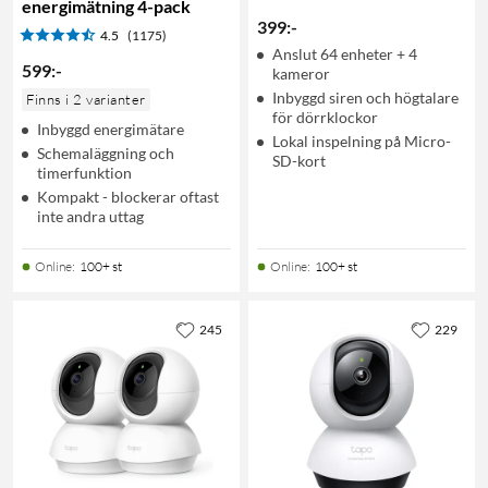
energimätning 4-pack
399
:
-
4.5
(1175)
Anslut 64 enheter + 4
599
:
-
kameror
Inbyggd siren och högtalare
Finns i 2 varianter
för dörrklockor
Inbyggd energimätare
Lokal inspelning på Micro-
Schemaläggning och
SD-kort
timerfunktion
Kompakt - blockerar oftast
inte andra uttag
Online
:
100+ st
Online
:
100+ st
245
229