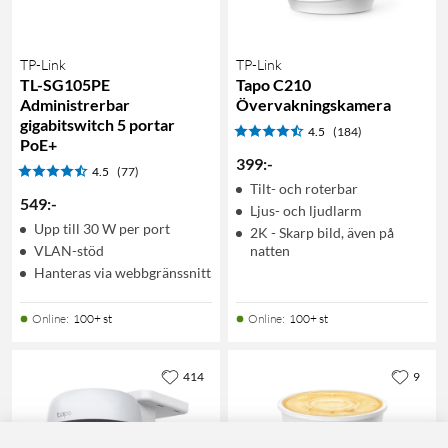
TP-Link
TP-Link
TL-SG105PE
Tapo C210
Administrerbar
Övervakningskamera
gigabitswitch 5 portar
4.5
(184)
PoE+
399
:
-
4.5
(77)
Tilt- och roterbar
549
:
-
Ljus- och ljudlarm
Upp till 30 W per port
2K - Skarp bild, även på
VLAN-stöd
natten
Hanteras via webbgränssnitt
Online
:
100+ st
Online
:
100+ st
414
9