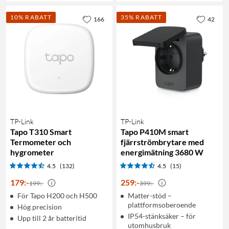
10% RABATT
35% RABATT
166
42
TP-Link
TP-Link
Tapo T310 Smart
Tapo P410M smart
Termometer och
fjärrströmbrytare med
hygrometer
energimätning 3680 W
4.5
(132)
4.5
(15)
179
:
-
259
:
-
199:-
399:-
För Tapo H200 och H500
Matter-stöd –
plattformsoberoende
Hög precision
IP54-stänksäker – för
Upp till 2 år batteritid
utomhusbruk