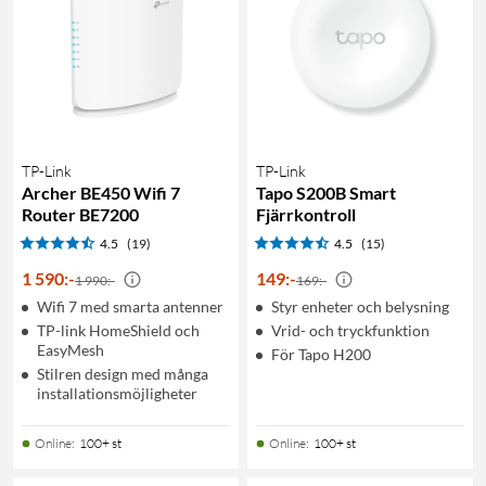
TP-Link
TP-Link
Archer BE450 Wifi 7
Tapo S200B Smart
Router BE7200
Fjärrkontroll
4.5
(19)
4.5
(15)
1 590
:
-
149
:
-
1 990:-
169:-
Wifi 7 med smarta antenner
Styr enheter och belysning
TP-link HomeShield och
Vrid- och tryckfunktion
EasyMesh
För Tapo H200
Stilren design med många
installationsmöjligheter
Online
:
100+ st
Online
:
100+ st