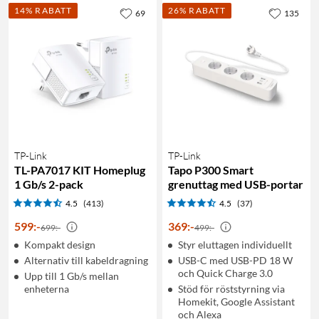
14% RABATT
26% RABATT
69
135
TP-Link
TP-Link
TL-PA7017 KIT Homeplug
Tapo P300 Smart
1 Gb/s 2-pack
grenuttag med USB-portar
4.5
(413)
4.5
(37)
599
:
-
369
:
-
699:-
499:-
Kompakt design
Styr eluttagen individuellt
Alternativ till kabeldragning
USB-C med USB-PD 18 W
och Quick Charge 3.0
Upp till 1 Gb/s mellan
enheterna
Stöd för röststyrning via
Homekit, Google Assistant
och Alexa