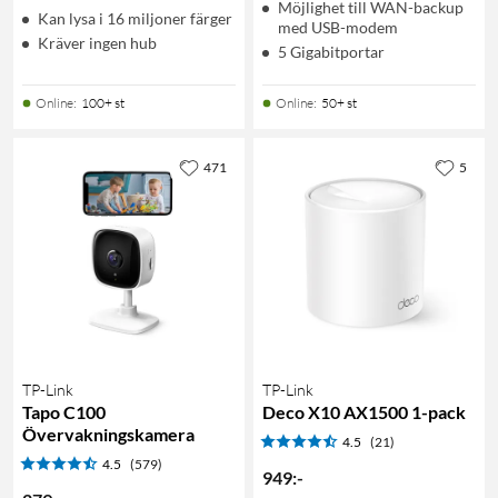
Möjlighet till WAN-backup
Kan lysa i 16 miljoner färger
med USB-modem
Kräver ingen hub
5 Gigabitportar
Online
:
100+ st
Online
:
50+ st
471
5
TP-Link
TP-Link
Tapo C100
Deco X10 AX1500 1-pack
Övervakningskamera
4.5
(21)
4.5
(579)
949
:
-