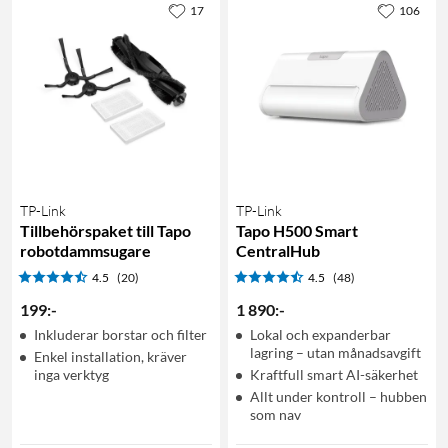
17
106
TP-Link
TP-Link
Tillbehörspaket till Tapo
Tapo H500 Smart
robotdammsugare
CentralHub
4.5
(20)
4.5
(48)
199
:
-
1 890
:
-
Inkluderar borstar och filter
Lokal och expanderbar
lagring – utan månadsavgift
Enkel installation, kräver
inga verktyg
Kraftfull smart AI-säkerhet
Allt under kontroll – hubben
som nav