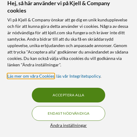
Hej, så här använder vi på Kjell & Company
cookies
Vi på Kjell & Company önskar att ge dig en unik kundupplevelse
och för att kunna göra detta använder vi cookies. Några av dessa
är nödvändiga för att kjell.com ska fungera och kräver inte ditt
(PRODUKTBLAD)
samtycke. Andra bidrar till att du ska få en skräddarsydd
TP-Link
Tapo C500
upplevelse, unika erbjudanden och anpassade annonser. Genom
TP-Link
Övervakningskamera
att trycka "Acceptera alla" godkänner du användandet av sådana
Tapo L610 – Smart LED-
cookies. Du kan också välja vilka cookies du vill godkänna via
4.5
(1182)
lampa GU10
länken "Ändra inställningar".
669
:
-
5.0
(8)
Läs mer om våra Cookies
,
läs vår Integritetspolicy
.
Kan monteras på vägg, tak
99
:
-
och rör
Justera ljusstyrkan trådlöst
Spela in ett eget
med Tapo-appen
varningsmeddelande
ACCEPTERA ALLA
Stöder röstassistenter –
Smart privatläge som
Google Assistant och Alexa
blockerar kameralinsen
Energieffektiv och enkel att
ENDAST NÖDVÄNDIGA
installera
Filter
Ändra inställningar
Online
:
100+ st
Online
:
100+ st