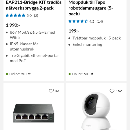
EAP211-Bridge KIT trådlös
Moppduk till Tapo
nätverksbrygga 2-pack
robotdammsugare (5-
pack)
5.0
(2)
4.5
(14)
1 990
:
-
199
:
-
867 Mbit/s på 5 GHz med
Wifi 5
Tvättbar moppduk i 5-pack
IP65-klassat för
Enkel montering
utomhusbruk
Tre Gigabit Ethernet-portar
med PoE
Online
:
50+ st
Online
:
50+ st
43
162