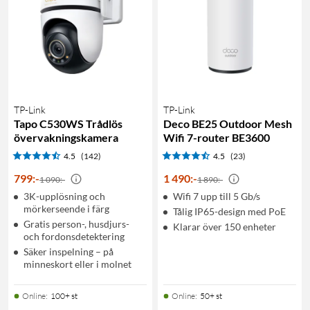
TP-Link
TP-Link
Tapo C530WS Trådlös
Deco BE25 Outdoor Mesh
övervakningskamera
Wifi 7-router BE3600
4.5
(142)
4.5
(23)
799
:
-
1 490
:
-
1 090:-
1 890:-
3K-upplösning och
Wifi 7 upp till 5 Gb/s
mörkerseende i färg
Tålig IP65-design med PoE
Gratis person-, husdjurs-
Klarar över 150 enheter
och fordonsdetektering
Säker inspelning – på
minneskort eller i molnet
Online
:
100+ st
Online
:
50+ st