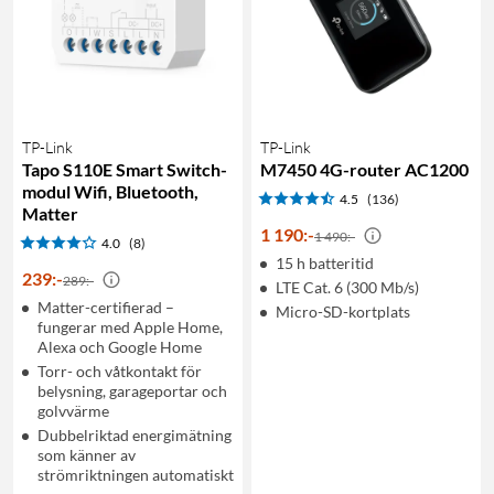
TP-Link
TP-Link
Tapo S110E Smart Switch-
M7450 4G-router AC1200
modul Wifi, Bluetooth,
4.5
(136)
Matter
1 190
:
-
1 490:-
4.0
(8)
15 h batteritid
239
:
-
289:-
LTE Cat. 6 (300 Mb/s)
Matter-certifierad –
Micro-SD-kortplats
fungerar med Apple Home,
Alexa och Google Home
Torr- och våtkontakt för
belysning, garageportar och
golvvärme
Dubbelriktad energimätning
som känner av
strömriktningen automatiskt