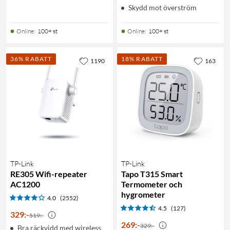
Skydd mot överström
Online
:
100+ st
Online
:
100+ st
36% RABATT
18% RABATT
1190
163
TP-Link
TP-Link
RE305 Wifi-repeater
Tapo T315 Smart
AC1200
Termometer och
hygrometer
4.0
(2552)
4.5
(127)
329
:
-
519:-
269
:
-
329:-
Bra räckvidd med wireless