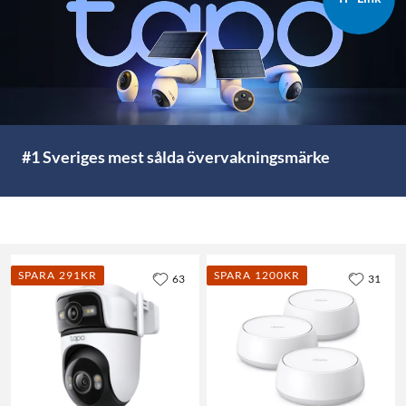
#1 Sveriges mest sålda övervakningsmärke
SPARA 291KR
SPARA 1200KR
63
31