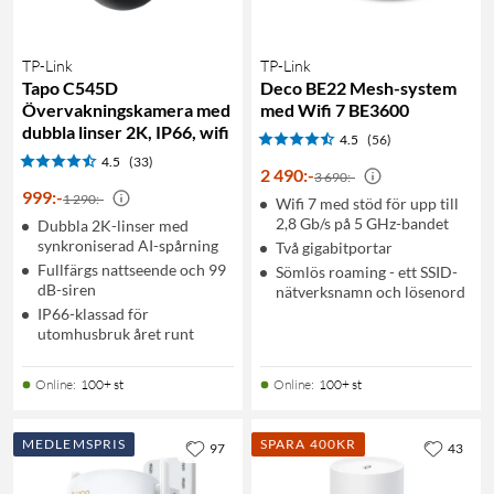
TP-Link
TP-Link
Tapo C545D
Deco BE22 Mesh-system
Övervakningskamera med
med Wifi 7 BE3600
dubbla linser 2K, IP66, wifi
4.5
(56)
4.5
(33)
2 490
:
-
3 690:-
999
:
-
1 290:-
Wifi 7 med stöd för upp till
2,8 Gb/s på 5 GHz-bandet
Dubbla 2K-linser med
synkroniserad AI-spårning
Två gigabitportar
Fullfärgs nattseende och 99
Sömlös roaming - ett SSID-
dB-siren
nätverksnamn och lösenord
IP66-klassad för
utomhusbruk året runt
Online
:
100+ st
Online
:
100+ st
MEDLEMSPRIS
SPARA 400KR
97
43