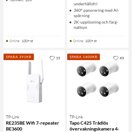
underhållsfri
360° panorering med AI-
spårning
2K-upplösning och färg-
nattsyn
Online
:
100+ st
Online
:
100+ st
SPARA 391KR
SPARA 1400KR
15
43
TP-Link
TP-Link
RE235BE Wifi 7-repeater
Tapo C425 Trådlös
BE3600
övervakningskamera 4-