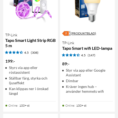
(PRODUKTBLAD)
TP-Link
Tapo Smart Light Strip RGB
TP-Link
5 m
Tapo Smart wifi LED-lampa
4.5
(308)
4.5
(147)
199
:
-
89
:
-
Styrs via app eller
Styr via app eller Google
röstassistent
Assistant
Ställbar färg, styrka och
Dimbar
ljuseffekt
Kräver ingen hub –
Kan klippas ner i önskad
använder hemmets wifi
längd
Online
:
100+ st
Online
:
100+ st