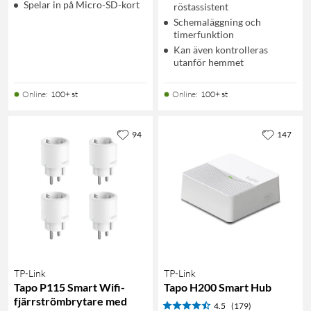
Spelar in på Micro-SD-kort
röstassistent
Schemaläggning och
timerfunktion
Kan även kontrolleras
utanför hemmet
Online
:
100+ st
Online
:
100+ st
94
147
TP-Link
TP-Link
Tapo P115 Smart Wifi-
Tapo H200 Smart Hub
fjärrströmbrytare med
4.5
(179)