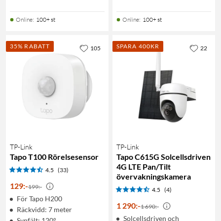
Online
:
100+ st
Online
:
100+ st
35% RABATT
SPARA 400KR
105
22
TP-Link
TP-Link
Tapo T100 Rörelsesensor
Tapo C615G Solcellsdriven
4G LTE Pan/Tilt
4.5
(33)
övervakningskamera
129
:
-
199:-
4.5
(4)
För Tapo H200
1 290
:
-
1 690:-
Räckvidd: 7 meter
Solcellsdriven och
Synfält: 120°