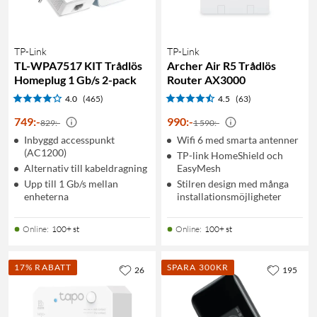
TP-Link
TP-Link
TL-WPA7517 KIT Trådlös
Archer Air R5 Trådlös
Homeplug 1 Gb/s 2-pack
Router AX3000
4.0
(465)
4.5
(63)
749
:
-
990
:
-
829:-
1 590:-
Inbyggd accesspunkt
Wifi 6 med smarta antenner
(AC1200)
TP-link HomeShield och
Alternativ till kabeldragning
EasyMesh
Upp till 1 Gb/s mellan
Stilren design med många
enheterna
installationsmöjligheter
Online
:
100+ st
Online
:
100+ st
17% RABATT
SPARA 300KR
26
195