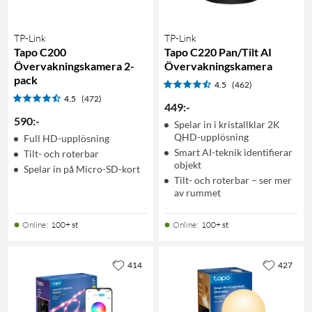
TP-Link
TP-Link
Tapo C200
Tapo C220 Pan/Tilt AI
Övervakningskamera 2-
Övervakningskamera
pack
4.5
(462)
4.5
(472)
449
:
-
590
:
-
Spelar in i kristallklar 2K
QHD-upplösning
Full HD-upplösning
Smart AI-teknik identifierar
Tilt- och roterbar
objekt
Spelar in på Micro-SD-kort
Tilt- och roterbar – ser mer
av rummet
Online
:
100+ st
Online
:
100+ st
414
427