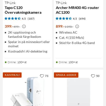
TP-Link
TP-Link
Tapo C120
Archer MR400 4G-router
Övervakningskamera
AC1200
4.5
(187)
4.5
(694)
399
:
-
899
:
-
499:-
1 090:-
2K-upplösning och
Wireless AC
fantastisk färgrikedom
Cat. 4 (150 Mb/s)
Spelar in på minneskort eller
Stöd för 8 olika 4G-band
molnet
Kostnadsfri AI-detektering
Online
:
100+ st
Online
:
100+ st
KAMPANJ
SPARA 600KR
73
50