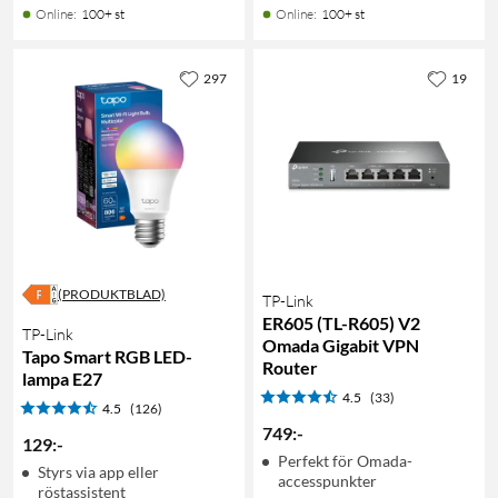
Online
:
100+ st
Online
:
100+ st
297
19
(PRODUKTBLAD)
TP-Link
ER605 (TL-R605) V2
TP-Link
Omada Gigabit VPN
Tapo Smart RGB LED-
Router
lampa E27
4.5
(33)
4.5
(126)
749
:
-
129
:
-
Perfekt för Omada-
Styrs via app eller
accesspunkter
röstassistent