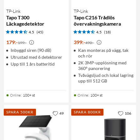
TP-Link
TP-Link
Tapo T300
Tapo C216 Trådlös
Läckagedetektor
övervakningskamera
4.5
(45)
4.5
(18)
179
:
-
399
:
-
199:-
490:-
Inbyggd siren (90 dB)
Kan monteras på vägg, tak
och rör
Utrustad med 6 detektorer
2K 3MP-upplösning med
Upp till 1 års batteritid
360° panorering
Tvåvägsljud och lokal lagring
upp till 512 GB
Online
:
100+ st
Online
:
100+ st
SPARA 500KR
SPARA 800KR
49
106