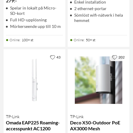
279
:
-
Enkel installation
Spelar in lokalt på Micro-
2 ethernet-portar
SD-kort
Sömlöst wifi-nätverk i hela
Full HD-upplösning
hemmet
Mörkerseende upp till 10 m
Online
:
100+ st
Online
:
50+ st
43
202
TP-Link
TP-Link
Omada EAP225 Roaming-
Deco X50-Outdoor PoE
accesspunkt AC1200
AX3000 Mesh