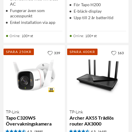
AC
För Tapo H200
Fungerar även som
E-bläck-display
accesspunkt
Upp till 2 år batteritid
Enkel installation via app
Online
:
100+ st
Online
:
100+ st
SPARA 250KR
SPARA 400KR
339
163
TP-Link
TP-Link
Tapo C320WS
Archer AX55 Trådlös
Övervakningskamera
router AX3000
4.5
(888)
4.5
(649)