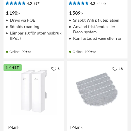
4.5
(67)
4.5
(444)
1 190
:
-
1 589
:
-
Drivs via POE
Snabbt Wifi på uteplatsen
Sömlös roaming
Använd fristående eller i
Deco-system
Lämpar sig för utomhusbruk
(IP65)
Kan fästas på vägg eller rör
Online
:
20+ st
Online
:
100+ st
NYHET
8
18
TP-Link
TP-Link