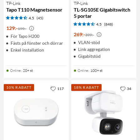
TP-Link
TP-Link
Tapo T110 Magnetsensor
TL-SG105E Gigabitswitch
5 portar
4.5
(45)
4.5
(848)
129
:
-
199:-
269
:
-
399:-
För Tapo H200
VLAN-stöd
Fästs på fönster och dörrar
Link aggregation
Enkel installation
Gigabitstöd
Online
:
20+ st
Online
:
100+ st
10% RABATT
18% RABATT
117
34