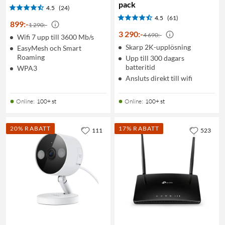
pack
4.5
(24)
4.5
(61)
899
:
-
1 290:-
3 290
:
-
4 690:-
Wifi 7 upp till 3600 Mb/s
Skarp 2K-upplösning
EasyMesh och Smart
Roaming
Upp till 300 dagars
batteritid
WPA3
Ansluts direkt till wifi
Online
:
100+ st
Online
:
100+ st
20% RABATT
17% RABATT
111
523