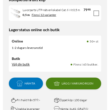
79
90
Luxorparts UTP-nätverkskabel Cat. 6 Vit 0,5 m
0,5 m
Finns i 12 varianter
Lagerstatus online och butik
Online
50+ st
1-2 dagars leveranstid
Butik
Välj din butik
Finns i 65 butiker.
HÄMTA
LÄGG I VARUKORGEN
Fri frakt från 599:-
Öppet köp i 100 dagar
Snabba leveranser
Hämta i butik, GRATIS!