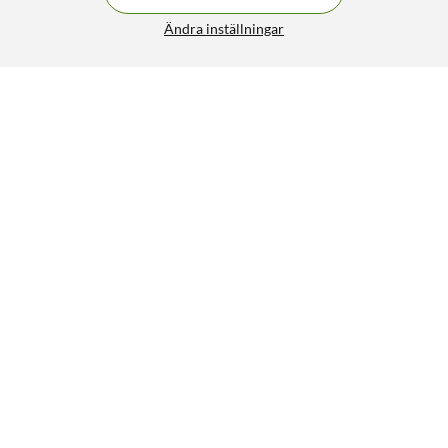
Ändra inställningar
FRI FRAKT
TP-Link Deco BE25 Outdoor Mesh Wifi 7-router
BE3600
1 490:-
4.5/5
1 890:-
HÄMTA
LÄGG I VARUKORGEN
Liknande produkter
SPARA 1200KR
31
202