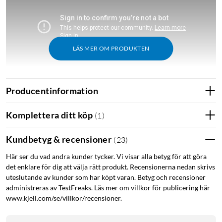
LÄS MER OM PRODUKTEN
Producentinformation
Sammanfattning
Komplettera ditt köp
(
1
)
Upp till 5 Gb/s Wifi 7-hastighet ger snabb uppkoppling
för streaming, spel och arbete utan avbrott.
Kundbetyg & recensioner
(
23
)
Två 2,5 Gb/s-portar ger extra hög fart och flexibilitet för
trådbundna enheter.
Här ser du vad andra kunder tycker. Vi visar alla betyg för att göra
det enklare för dig att välja rätt produkt. Recensionerna nedan skrivs
Klarar över 150 enheter och passar både hem, trädgård
uteslutande av kunder som har köpt varan. Betyg och recensioner
och miljöer med många användare.
administreras av TestFreaks. Läs mer om villkor för publicering här
Flera monteringsalternativ gör att den kan sättas på
www.kjell.com/se/villkor/recensioner.
stolpe, vägg eller placeras på bord.
IP65-klassad för utomhusbruk innebär att den är tålig