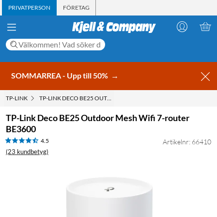
PRIVATPERSON
FÖRETAG
SOMMARREA - Upp till 50%
→
TP-LINK
TP-LINK DECO BE25 OUTDOOR MESH WIFI 7-ROUTER BE3600
TP-Link Deco BE25 Outdoor Mesh Wifi 7-router
BE3600
4.5
Artikelnr: 66410
(23 kundbetyg)