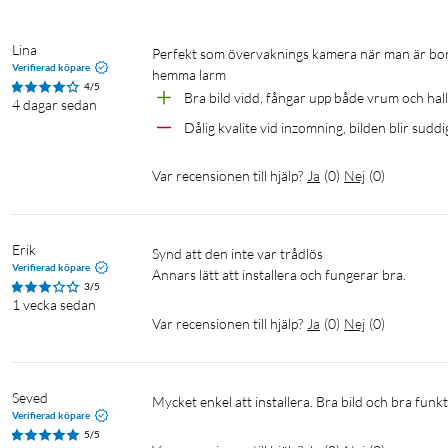
Lättanvänd mobilapp
Lina
Perfekt som övervaknings kamera när man är bortrest på semestern. Istället för att behöva betala dyra pengar för ett 
Med appen TP-Link Tapo (iOS/Android) får du en live-view från 
Verifierad köpare
hemma larm
eller surfplatta. Här kan du även manuellt spara bilder och videos
4/5
Bra bild vidd, fångar upp både vrum och hall
4 dagar sedan
molntjänst (extra kostnad tillkommer). I appen hanteras även al
Dålig kvalite vid inzomning, bilden blir suddi
Specifikationer
Var recensionen till hjälp?
Ja
(
0
)
Nej
(
0
)
Drift
Användning: Inomhus
Strömförsörjning: AC 100–240 V, 50/60 Hz (adapter ingår)
Erik
Synd att den inte var trådlös 

Ström ut, adapter: DC 9 V/0,6 A
Verifierad köpare
Annars lätt att installera och fungerar bra. 
Kabellängd: 3 m
3/5
1 vecka sedan
Driftstemperatur: 0 °C till 40 °C
Var recensionen till hjälp?
Ja
(
0
)
Nej
(
0
)
Nätverk
Wifi: 2,4 GHz IEEE 802.11b/g/n/ax
Seved
Mycket enkel att installera. Bra bild och bra fu
TP-link Tapo-app: iOS, Android
Verifierad köpare
5/5