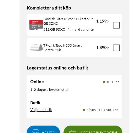
Komplettera ditt köp
Sandisk Ultra Micro-SD-kort 512
1 199
:
-
GB SDXC
512 GB SDXC
Finns i 6 varianter
TP-Link Tapo H500 Smart
1 890
:
-
CentralHub
Lagerstatus online och butik
Online
100+ st
1-2 dagars leveranstid
Butik
Välj din butik
Finns i 113 butiker.
HÄMTA
LÄGG I VARUKORGEN