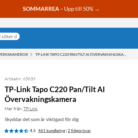
SOMMARREA
– Upp till 50% →
VERKSKAMEROR
TP-LINK TAPO C220 PAN/TILT AI ÖVERVAKNINGSKAMERA
Artikelnr: 65839
TP-Link Tapo C220 Pan/Tilt AI
Övervakningskamera
Mer från:
TP-Link
Skyddar det som är viktigast för dig
4.5
461 kundbetyg
2 frågor/svar
|