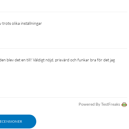
 trots olika inställningar 
amt app
Powered By TestFreaks
RECENSIONER