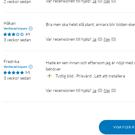
Var recensionen till hjälp?
Ja
(
0
)
Nej
(
0
)
2 veckor sedan
Kamera
Kamerasensor: 1/3'', 4 Megapixel (2K QHD)
Objektiv: 4,0 mm
Håkan
Bländartal: f2.0
Bra men ska helst stå plant, annars blir bilden skev
Verifierad köpare
Nattseende: 10 m (IR-sensorns räckvidd)
3/5
Rörelseomfång: 360° horisontellt, 114° vertikalt
Var recensionen till hjälp?
Ja
(
0
)
Nej
(
0
)
3 veckor sedan
Video och ljud
Upplösning: 2K 4MP QHD (2560 x1440)
Fredrika
Hade en sen innan och eftersom jag är nöjd med den blev det en till! Väldigt nöjd, prisvärd och funkar bra för det jag 
Verifierad köpare
Bildfrekvens: 15/20/25/30 fps (default 15 fps)
behöver 
5/5
Videokomprimering: H.264
Tydlig bild , Prisvärd , Lätt att installera 
3 veckor sedan
Live view: ja
Två-vägskommunikation: via inbyggd högtalare och mikrofon s
Var recensionen till hjälp?
Ja
(
0
)
Nej
(
0
)
Röststyrning: Stöd för Amazon Alexa och Google Assistant
Detektering och notiser
Rörelse
Människa
VISA FLER 
Husdjur