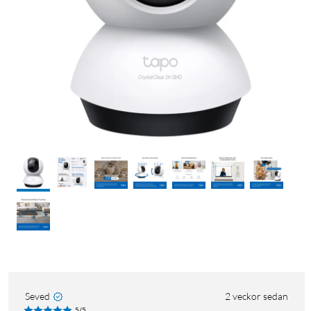
Seved
2 veckor sedan
5/5