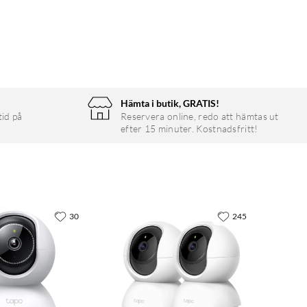
Hämta i butik, GRATIS!
tid på
Reservera online, redo att hämtas ut
efter 15 minuter. Kostnadsfritt!
30
245