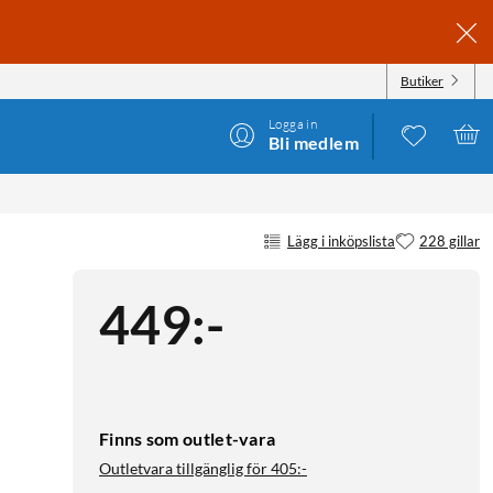
Butiker
Logga in
Bli medlem
Lägg i inköpslista
228 gillar
449
:
-
Finns som outlet-vara
Outletvara tillgänglig för
405:-