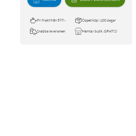
Fri frakt från 599:-
Öppet köp i 100 dagar
Snabba leveranser
Hämta i butik, GRATIS!