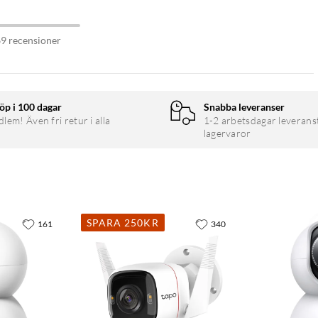
69 recensioner
öp i 100 dagar
Snabba leveranser
em! Även fri retur i alla
1-2 arbetsdagar leverans
lagervaror
SPARA 250KR
161
340