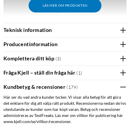
LÄS MER OM PRODUKTEN
Teknisk information
Archer AXE75
Producentinformation
Utrustad med 6 externa antenner, 5-portswitch (1 Gb/s) och
en USB-A 3.0-port för anslutning till multifunktionsskrivare
Komplettera ditt köp
(
3
)
(Windows) och USB-hårddisk. Hårddisken kan även användas
som automatisk backup för Mac OS-datorer (Time Machine).
Fråga Kjell – ställ din fråga här
(
1
)
Stöd för IPTV. Konfigureras via webbgränssnitt eller
medföljande app (iOS och Android). Mått: 272x147x49 mm.
Kundbetyg & recensioner
(
179
)
Levereras med strömadapter och nätverkskabel.
Här ser du vad andra kunder tycker. Vi visar alla betyg för att göra
det enklare för dig att välja rätt produkt. Recensionerna nedan skrivs
HomeShield
uteslutande av kunder som har köpt varan. Betyg och recensioner
Utrustad med TP-link HomeShield som ger ökad säkerhet,
administreras av TestFreaks. Läs mer om villkor för publicering här
virusskydd och kontinuerliga säkerhetsuppdateringar.
www.kjell.com/se/villkor/recensioner.
Systemet är lätt att konfigurera tack vare app (Android och