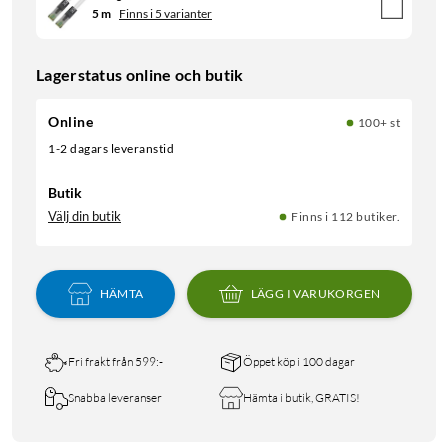
5 m
Finns i 5 varianter
Lagerstatus online och butik
Online
100+ st
1-2 dagars leveranstid
Butik
Välj din butik
Finns i 112 butiker.
HÄMTA
LÄGG I VARUKORGEN
Fri frakt från 599:-
Öppet köp i 100 dagar
Snabba leveranser
Hämta i butik, GRATIS!