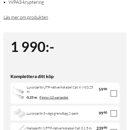
WPA3-kryptering
Läs mer om produkten
1 990
:
-
Komplettera ditt köp
Luxorparts UTP-nätverkskabel Cat. 6 Vit 0,25
59
90
m
0,25 m
Finns i 12 varianter
99
90
Luxorparts 3-vägs grenuttag 2-pack
239
90
Halogenfri S/FTP-nätverkskabel Cat. 8.1 5 m