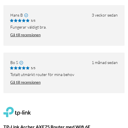
Hans B
3 veckor sedan
5/5
Fungerar väldigt bra.
Gå till recensionen
Bo S
1 månad sedan
5/5
Totalt utmärkt router för mina behov
Gå till recensionen
TP-Link Archer AXE75 Router med Wifi 6E