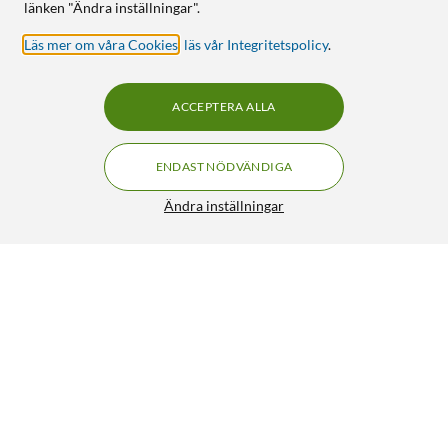
länken "Ändra inställningar".
Läs mer om våra Cookies
,
läs vår Integritetspolicy
.
ACCEPTERA ALLA
ENDAST NÖDVÄNDIGA
Ändra inställningar
TP-Link Archer AXE75 Router med Wifi 6E
FRI FRAKT
4.5/5
1 990:-
HÄMTA
LÄGG I VARUKORGEN