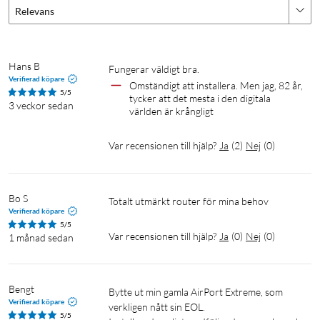
Relevans
Hans B
Fungerar väldigt bra.
Verifierad köpare
Omständigt att installera. Men jag, 82 år, 
5/5
tycker att det mesta i den digitala 
3 veckor sedan
världen är krångligt 
Var recensionen till hjälp?
Ja
(
2
)
Nej
(
0
)
Bo S
Totalt utmärkt router för mina behov
Verifierad köpare
5/5
Var recensionen till hjälp?
Ja
(
0
)
Nej
(
0
)
1 månad sedan
Bengt
Bytte ut min gamla AirPort Extreme, som 
Verifierad köpare
verkligen nått sin EOL.

5/5