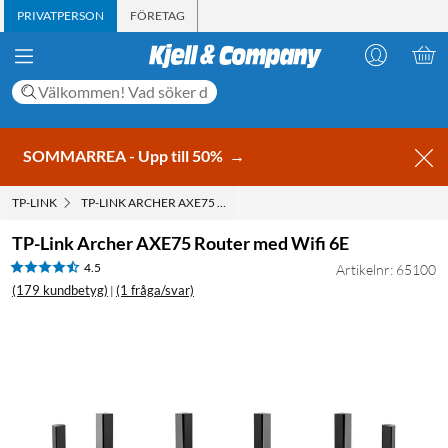
PRIVATPERSON
FÖRETAG
SOMMARREA - Upp till 50%
→
TP-LINK
TP-LINK ARCHER AXE75 ROUTER MED WIFI 6E
TP-Link Archer AXE75 Router med Wifi 6E
4.5
Artikelnr: 65100
(179 kundbetyg)
(1 fråga/svar)
|