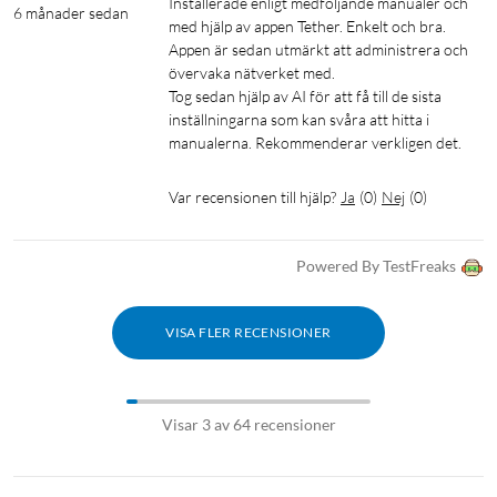
Installerade enligt medföljande manualer och 
6 månader sedan
med hjälp av appen Tether. Enkelt och bra.

Appen är sedan utmärkt att administrera och 
övervaka nätverket med.

Tog sedan hjälp av AI för att få till de sista 
inställningarna som kan svåra att hitta i 
manualerna. Rekommenderar verkligen det.
Var recensionen till hjälp?
Ja
(
0
)
Nej
(
0
)
Powered By TestFreaks
VISA FLER RECENSIONER
Visar 3 av 64 recensioner