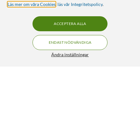
Läs mer om våra Cookies
,
läs vår Integritetspolicy
.
ACCEPTERA ALLA
ENDAST NÖDVÄNDIGA
Ändra inställningar
Luxorparts Rörelsesensor med inbyggt skymningsrelä
179:90
4.5/5
HÄMTA
LÄGG I VARUKORGEN