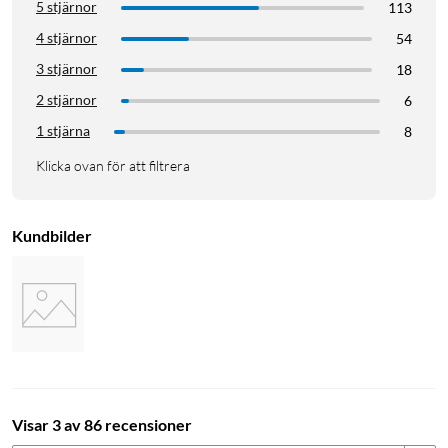
5 stjärnor
113
4 stjärnor
54
3 stjärnor
18
2 stjärnor
6
1 stjärna
8
Klicka ovan för att filtrera
Kundbilder
Visar 3 av 86 recensioner