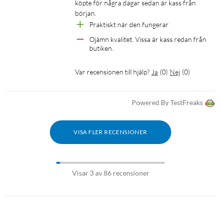
köpte för några dagar sedan är kass från 
början. 
Praktiskt när den fungerar
Ojämn kvalitet. Vissa är kass redan från 
butiken. 
Var recensionen till hjälp?
Ja
(
0
)
Nej
(
0
)
Powered By TestFreaks
VISA FLER RECENSIONER
Visar 3 av 86 recensioner