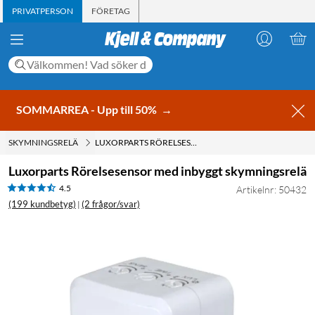
PRIVATPERSON
FÖRETAG
SOMMARREA - Upp till 50%
→
SKYMNINGSRELÄ
LUXORPARTS RÖRELSESENSOR MED INBYGGT SKYMNINGSRELÄ
Luxorparts Rörelsesensor med inbyggt skymningsrelä
4.5
Artikelnr: 50432
(199 kundbetyg)
(2 frågor/svar)
|