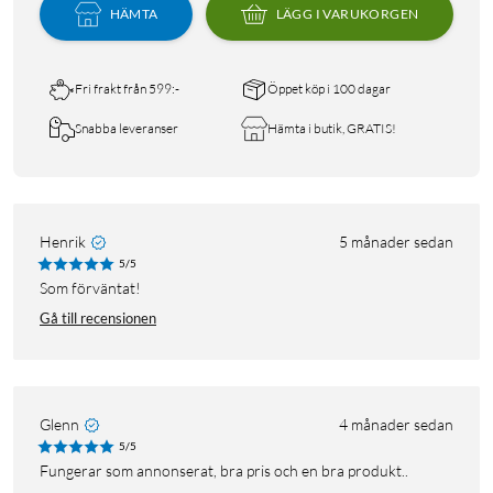
HÄMTA
LÄGG I VARUKORGEN
Fri frakt från 599:-
Öppet köp i 100 dagar
Snabba leveranser
Hämta i butik, GRATIS!
Henrik
5 månader sedan
5/5
Som förväntat!
Gå till recensionen
Glenn
4 månader sedan
5/5
Fungerar som annonserat, bra pris och en bra produkt..