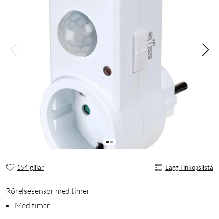
154 gillar
Lägg i inköpslista
Rörelsesensor med timer
Med timer