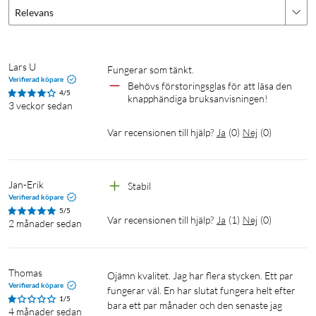
Relevans
Lars U
Fungerar som tänkt.
Verifierad köpare
Behövs förstoringsglas för att läsa den 
4/5
knapphändiga bruksanvisningen!
3 veckor sedan
Var recensionen till hjälp?
Ja
(
0
)
Nej
(
0
)
Jan-Erik
Stabil 
Verifierad köpare
5/5
Var recensionen till hjälp?
Ja
(
1
)
Nej
(
0
)
2 månader sedan
Thomas
Ojämn kvalitet. Jag har flera stycken. Ett par 
Verifierad köpare
fungerar väl. En har slutat fungera helt efter 
1/5
bara ett par månader och den senaste jag 
4 månader sedan