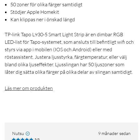
50 zoner för olika färger samtidigt
Stödjer Apple Homekit
Kan klippas ner i önskad längd
TP-link Tapo L930-5 Smart Light Strip är en dimbar RGB
LED-list för Tapo-systemet, som ansluts till befintligt wifi och
styrs via app i mobilen (IOS och Android) eller med
röstassistent. Justera ljusstyrka, färgtemperatur, eller välj
bland olika ljuseffekter. Ljusslingan har 50 ljuszoner som
låter dig sätta olika färger på olika delar av slingan samtidigt.
Läs mer om produkten
Nutsu
9 månader sedan
5/5