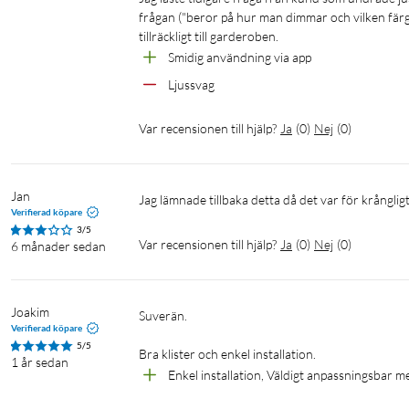
frågan ("beror på hur man dimmar och vilken färg ma
tillräckligt till garderoben.
Smidig användning via app
Ljussvag
Var recensionen till hjälp?
Ja
(
0
)
Nej
(
0
)
Jan
Jag lämnade tillbaka detta då det var för krångli
Verifierad köpare
3/5
Var recensionen till hjälp?
Ja
(
0
)
Nej
(
0
)
6 månader sedan
Joakim
Suverän.

Verifierad köpare
5/5
Bra klister och enkel installation. 
1 år sedan
Enkel installation, Väldigt anpassningsbar m