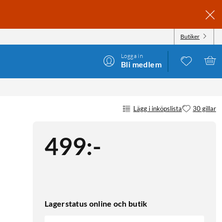
Butiker
Logga in
Bli medlem
Lägg i inköpslista
30 gillar
499
:
-
Lagerstatus online och butik