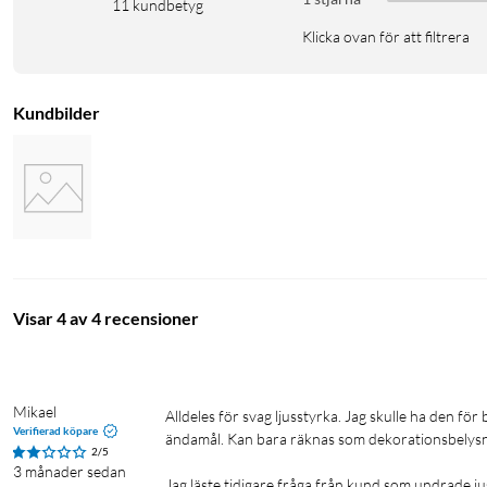
11
kundbetyg
Klicka ovan för att filtrera
Kundbilder
Visar 4 av 4 recensioner
Mikael
Alldeles för svag ljusstyrka. Jag skulle ha den för belysning i en garderob med skjutdörrar men det funkar dåligt för detta 
Verifierad köpare
ändamål. Kan bara räknas som dekorationsbelysni
2/5
3 månader sedan
Jag läste tidigare fråga från kund som undrade just