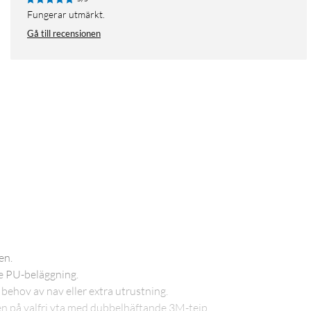
Fungerar utmärkt.
Gå till recensionen
en.
re PU-beläggning.
 behov av nav eller extra utrustning.
t den på valfri yta med dubbelhäftande 3M-tejp.