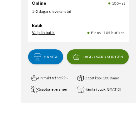
Online
100+ st
1-2 dagars leveranstid
Butik
Välj din butik
Finns i 105 butiker.
HÄMTA
LÄGG I VARUKORGEN
Fri frakt från 599:-
Öppet köp i 100 dagar
Snabba leveranser
Hämta i butik, GRATIS!