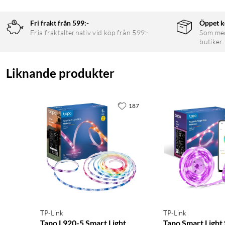
Fri frakt från 599:-
Öppet k
Fria fraktalternativ vid köp från 599:-
Som medl
butiker
Liknande produkter
187
TP-Link
TP-Link
Tapo L920-5 Smart Light
Tapo Smart Light