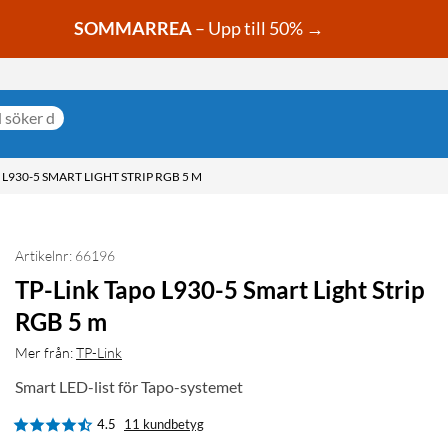
SOMMARREA
– Upp till 50% →
 L930-5 SMART LIGHT STRIP RGB 5 M
Artikelnr: 66196
TP-Link Tapo L930-5 Smart Light Strip
RGB 5 m
Mer från:
TP-Link
Smart LED-list för Tapo-systemet
4.5
11 kundbetyg