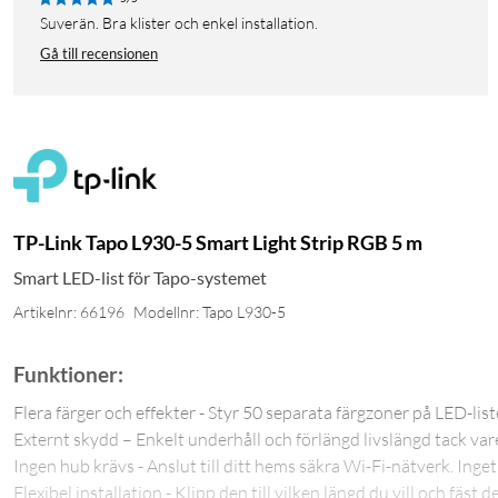
Suverän. Bra klister och enkel installation.
Gå till recensionen
TP-Link Tapo L930-5 Smart Light Strip RGB 5 m
Smart LED-list för Tapo-systemet
Artikelnr: 66196
Modellnr: Tapo L930-5
Funktioner:
Flera färger och effekter - Styr 50 separata färgzoner på LED-list
Externt skydd – Enkelt underhåll och förlängd livslängd tack va
Ingen hub krävs - Anslut till ditt hems säkra Wi-Fi-nätverk. Inget
Flexibel installation - Klipp den till vilken längd du vill och fäs