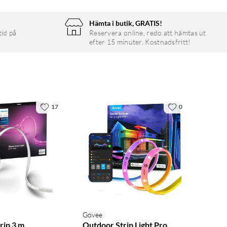
Hämta i butik, GRATIS!
tid på
Reservera online, redo att hämtas ut
efter 15 minuter. Kostnadsfritt!
17
0
Govee
trip 3 m
Outdoor Strip Light Pro