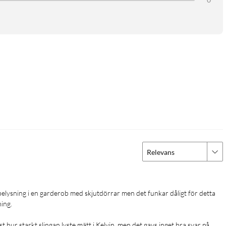
Relevans
ng.

 hur starkt slingan lyste mätt i Kelvin, men det gavs inget bra svar på 