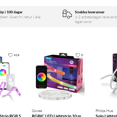
öp i 100 dagar
Snabba leveranser
em! Även fri retur i alla
1-2 arbetsdagar leverans
lagervaror
414
0
Govee
Philips Hue
 Strip RGB 5
RGBIC LED Lightstrip 10 m
Solo Lights