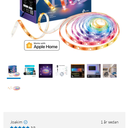
Joakim
1 år sedan
5/5