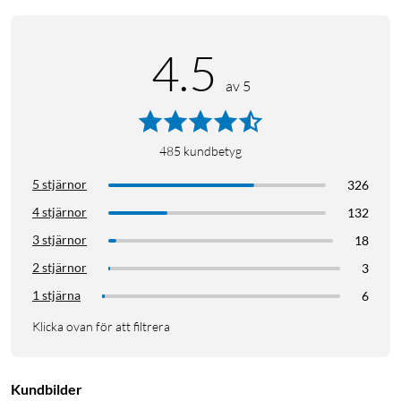
4.5
av 5
485
kundbetyg
5 stjärnor
326
4 stjärnor
132
3 stjärnor
18
2 stjärnor
3
1 stjärna
6
Klicka ovan för att filtrera
Kundbilder