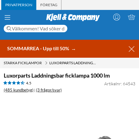
PRIVATPERSON
FÖRETAG
SOMMARREA - Upp till 50%
→
STARKA FICKLAMPOR
LUXORPARTS LADDNINGSBAR FICKLAMPA 1000 LM
Luxorparts Laddningsbar ficklampa 1000 lm
4.5
Artikelnr: 64543
(485 kundbetyg)
(3 frågor/svar)
|