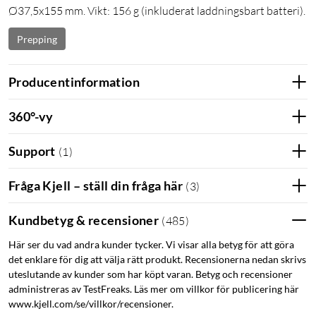
Ø37,5x155 mm. Vikt: 156 g (inkluderat laddningsbart batteri).
Prepping
Producentinformation
360°-vy
Support
(
1
)
Fråga Kjell – ställ din fråga här
(
3
)
Kundbetyg & recensioner
(
485
)
Här ser du vad andra kunder tycker. Vi visar alla betyg för att göra
det enklare för dig att välja rätt produkt. Recensionerna nedan skrivs
uteslutande av kunder som har köpt varan. Betyg och recensioner
administreras av TestFreaks. Läs mer om villkor för publicering här
www.kjell.com/se/villkor/recensioner.