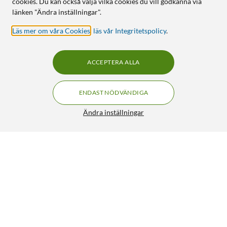
cookies. Du kan också välja vilka cookies du vill godkänna via
länken "Ändra inställningar".
Läs mer om våra Cookies
,
läs vår Integritetspolicy
.
ACCEPTERA ALLA
ENDAST NÖDVÄNDIGA
Ändra inställningar
Luxorparts Laddningsbar ficklampa 1000 lm
299:90
4.5/5
HÄMTA
LÄGG I VARUKORGEN