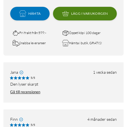
HÄMTA
LÄGG I VARUKORGEN
Fri frakt från 599:-
Öppet köp i 100 dagar
Snabba leveranser
Hämta i butik, GRATIS!
Jana
1 vecka sedan
5/5
den lyser skarpt
Gå till recensionen
Finn
4 månader sedan
5/5