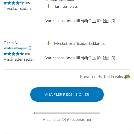
4/5
Tar liten plats.
4 veckor sedan
Var recensionen till hjälp?
Ja
(
0
)
Nej
(
0
)
Carin M
Mycket bra flexibel ficklampa 
Verifierad köpare
5/5
Var recensionen till hjälp?
Ja
(
0
)
Nej
(
0
)
4 månader sedan
Powered By TestFreaks
VISA FLER RECENSIONER
Visar 3 av 149 recensioner