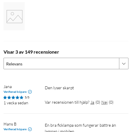
Visar 3 av 149 recensioner
Relevans
Jana
den lyser skarpt
Verifierad köpare
5/5
Var recensionen till hjälp?
Ja
(
0
)
Nej
(
0
)
1 vecka sedan
Hans B
En bra ficklampa som fungerar bättre än 
Verifierad köpare
lampan i mobilen.