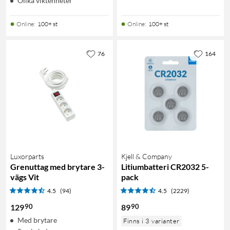
Olika viktenheter
Online
:
100+ st
Online
:
100+ st
76
164
Luxorparts
Kjell & Company
Grenuttag med brytare 3-
Litiumbatteri CR2032 5-
vägs Vit
pack
4.5
(94)
4.5
(2229)
90
90
129
89
Med brytare
Finns i 3 varianter