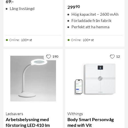
69
:
-
90
299
Lång livslängd
Hög kapacitet – 2600 mAh
Förladdade från fabrik
Perfekt att ha hemma
Online
:
100+ st
Online
:
100+ st
190
12
Ledsavers
Withings
Arbetsbelysning med
Body Smart Personvåg
förstoring LED 410 lm
med wifi Vit