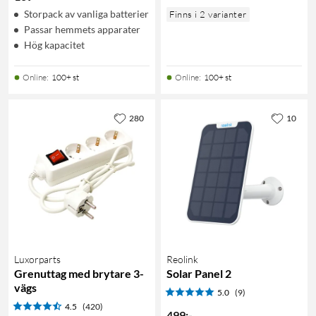
Storpack av vanliga batterier
Finns i 2 varianter
Passar hemmets apparater
Hög kapacitet
Online
:
100+ st
Online
:
100+ st
280
10
Luxorparts
Reolink
Grenuttag med brytare 3-
Solar Panel 2
vägs
5.0
(9)
4.5
(420)
499
:
-