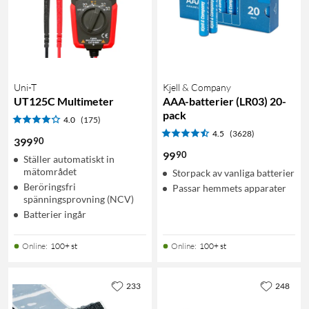
Uni-T
Kjell & Company
UT125C Multimeter
AAA-batterier (LR03) 20-
pack
4.0
(175)
4.5
(3628)
90
399
90
99
Ställer automatiskt in
mätområdet
Storpack av vanliga batterier
Beröringsfri
Passar hemmets apparater
spänningsprovning (NCV)
Batterier ingår
Online
:
100+ st
Online
:
100+ st
233
248