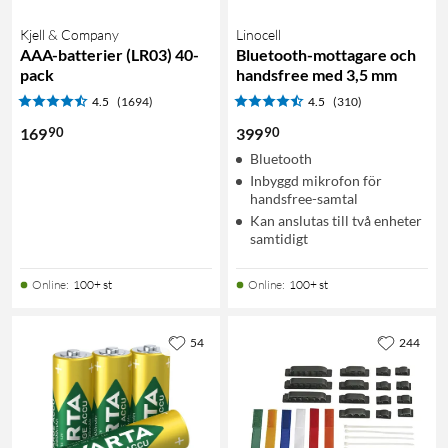
Kjell & Company
Linocell
AAA-batterier (LR03) 40-
Bluetooth-mottagare och
pack
handsfree med 3,5 mm
4.5
(1694)
4.5
(310)
90
90
169
399
Bluetooth
Inbyggd mikrofon för
handsfree-samtal
Kan anslutas till två enheter
samtidigt
Online
:
100+ st
Online
:
100+ st
54
244