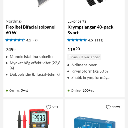
Nordmax
Luxorparts
Flexibel Bifacial solpanel
Krympslangar 40-pack
60 W
Svart
4.5
(7)
4.5
(111)
90
749
:
-
119
Monokristallina solceller
Finns i 3 varianter
Mycket hög effektivitet (22,6
6 dimensioner
%)
Krympförmåga 50 %
Dubbelsidig (bifacial-teknik)
Snabb krympförmåga
Online
:
5+ st
Online
:
100+ st
251
1129