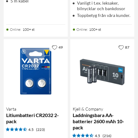
5 m kabel
Vanligt i t.ex. leksaker,
bilnycklar och bankdosor
Toppbetyg från våra kunder.
Online
:
100+ st
Online
:
100+ st
49
87
Varta
Kjell & Company
Litiumbatteri CR2032 2-
Laddningsbara AA-
pack
batterier 2600 mAh 10-
pack
4.5
(223)
4.5
(216)