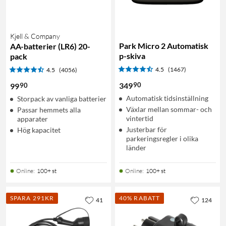
Kjell & Company
Park Micro 2 Automatisk
AA-batterier (LR6) 20-
p-skiva
pack
4.5
(1467)
4.5
(4056)
90
349
90
99
Automatisk tidsinställning
Storpack av vanliga batterier
Växlar mellan sommar- och
Passar hemmets alla
vintertid
apparater
Justerbar för
Hög kapacitet
parkeringsregler i olika
länder
Online
:
100+ st
Online
:
100+ st
SPARA 291KR
40% RABATT
41
124