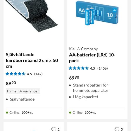
Kjell & Company
Självhäftande
AA-batterier (LR6) 10-
kardborreband 2 cm x 50
pack
cm
4.5
(1406)
4.5
(142)
90
69
90
89
Standardbatteri för
hemmets apparater
Finns i 4 varianter
Hög kapacitet
Självhäftande
Online
:
100+ st
Online
:
100+ st
2
5