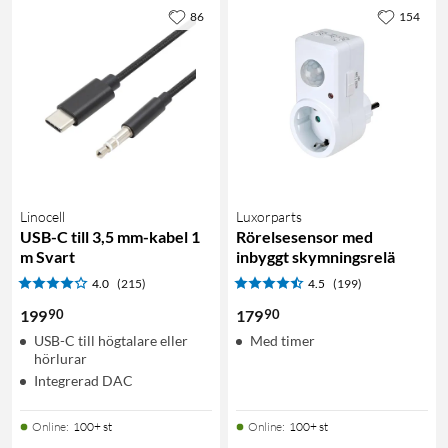
86
154
Linocell
Luxorparts
USB-C till 3,5 mm-kabel 1
Rörelsesensor med
m Svart
inbyggt skymningsrelä
4.0
(215)
4.5
(199)
90
90
199
179
USB-C till högtalare eller
Med timer
hörlurar
Integrerad DAC
Online
:
100+ st
Online
:
100+ st