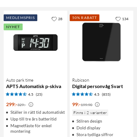
MEDLEMSPRIS
50% RABATT
28
134
NYHET
Auto park time
Rubicson
APT5 Automatisk p-skiva
Digital personvåg Svart
4.5
(25)
4.5
(855)
299
:
-
99
:
-
329:-
199:90
Ställer in rätt tid automatiskt
Finns i 2 varianter
Upp till tre års batteritid
Stilren design
Magnetfäste för enkel
Dold display
montering
Stora tydliga siffror