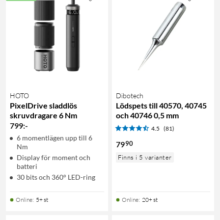
HOTO
Dibotech
PixelDrive sladdlös
Lödspets till 40570, 40745
skruvdragare 6 Nm
och 40746 0,5 mm
799
:
-
4.5
(81)
6 momentlägen upp till 6
90
79
Nm
Display för moment och
Finns i 5 varianter
batteri
30 bits och 360° LED-ring
Online
:
5+ st
Online
:
20+ st