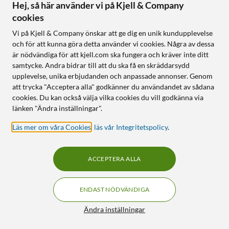
Hej, så här använder vi på Kjell & Company
cookies
Online
:
100+ st
Online
:
100+ st
Vi på Kjell & Company önskar att ge dig en unik kundupplevelse
och för att kunna göra detta använder vi cookies. Några av dessa
377
83
är nödvändiga för att kjell.com ska fungera och kräver inte ditt
samtycke. Andra bidrar till att du ska få en skräddarsydd
upplevelse, unika erbjudanden och anpassade annonser. Genom
att trycka "Acceptera alla" godkänner du användandet av sådana
cookies. Du kan också välja vilka cookies du vill godkänna via
länken "Ändra inställningar".
Läs mer om våra Cookies
,
läs vår Integritetspolicy
.
Luxorparts
Luxorparts
Grenuttag 2-vägs 2-pack
RFID-tagg nyckelring 25-
ACCEPTERA ALLA
pack
4.5
(321)
4.0
(51)
90
79
ENDAST NÖDVÄNDIGA
90
199
Filter
Ändra inställningar
Online
:
100+ st
Online
:
50+ st