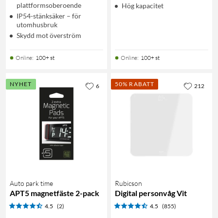
plattformsoberoende
Hög kapacitet
IP54-stänksäker – för
utomhusbruk
Skydd mot överström
Online
:
100+ st
Online
:
100+ st
NYHET
50% RABATT
6
212
Auto park time
Rubicson
APT5 magnetfäste 2-pack
Digital personvåg Vit
4.5
(2)
4.5
(855)