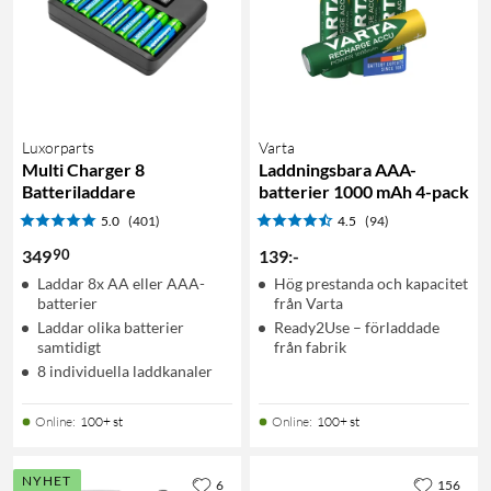
Luxorparts
Varta
Multi Charger 8
Laddningsbara AAA-
Batteriladdare
batterier 1000 mAh 4-pack
5.0
(401)
4.5
(94)
90
349
139
:
-
Laddar 8x AA eller AAA-
Hög prestanda och kapacitet
batterier
från Varta
Laddar olika batterier
Ready2Use – förladdade
samtidigt
från fabrik
8 individuella laddkanaler
Online
:
100+ st
Online
:
100+ st
NYHET
6
156