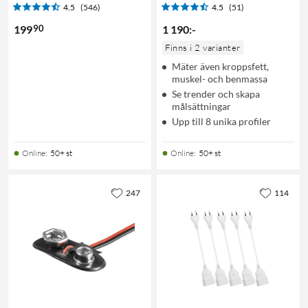
4.5
(546)
4.5
(51)
90
199
1 190
:
-
Finns i 2 varianter
Mäter även kroppsfett,
muskel- och benmassa
Se trender och skapa
målsättningar
Upp till 8 unika profiler
Online
:
50+ st
Online
:
50+ st
247
114