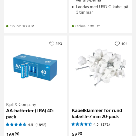
Laddas med USB-C-kabel på
3 timmar
Online
:
100+ st
Online
:
100+ st
593
104
Kjell & Company
Kabelklammer för rund
AA-batterier (LR6) 40-
kabel 5-7 mm 20-pack
pack
4.5
(171)
4.5
(1892)
90
59
90
169