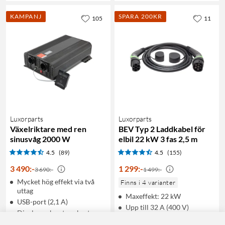
KAMPANJ
SPARA 200KR
105
11
Luxorparts
Luxorparts
Växelriktare med ren
BEV Typ 2 Laddkabel för
sinusvåg 2000 W
elbil 22 kW 3 fas 2,5 m
4.5
(89)
4.5
(155)
3 490
:
-
1 299
:
-
3 690:-
1 499:-
Mycket hög effekt via två
Finns i 4 varianter
uttag
Maxeffekt: 22 kW
USB-port (2,1 A)
Upp till 32 A (400 V)
Display och extern brytare
För Mode 3-laddning