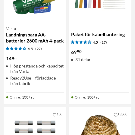
Varta
Paket för kabelhantering
Laddningsbara AA-
batterier 2600 mAh 4-pack
4.5
(17)
4.5
(97)
90
69
149
:
-
31 delar
Hög prestanda och kapacitet
från Varta
Ready2Use – förladdade
från fabrik
Online
:
100+ st
Online
:
100+ st
3
263