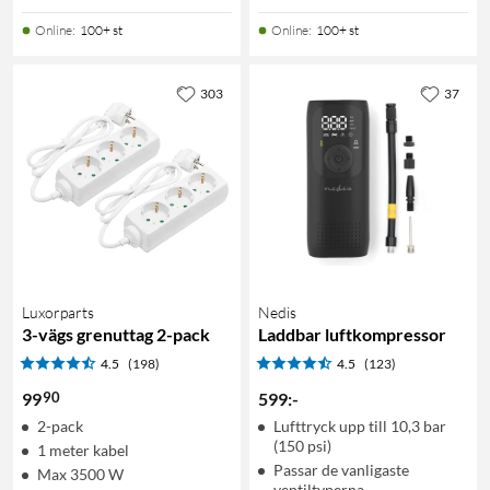
Online
:
100+ st
Online
:
100+ st
303
37
Luxorparts
Nedis
3-vägs grenuttag 2-pack
Laddbar luftkompressor
4.5
(198)
4.5
(123)
90
99
599
:
-
2-pack
Lufttryck upp till 10,3 bar
(150 psi)
1 meter kabel
Passar de vanligaste
Max 3500 W
ventiltyperna