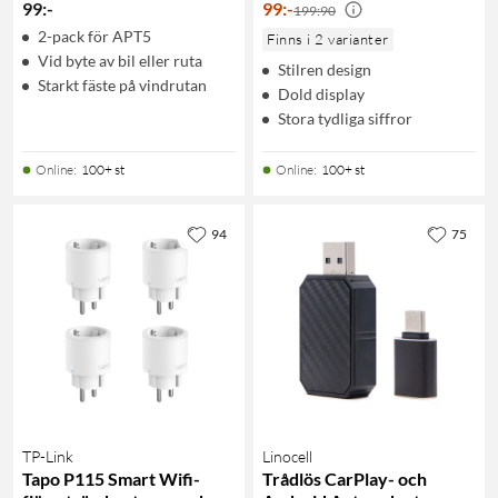
99
:
-
99
:
-
199:90
2-pack för APT5
Finns i 2 varianter
Vid byte av bil eller ruta
Stilren design
Starkt fäste på vindrutan
Dold display
Stora tydliga siffror
Online
:
100+ st
Online
:
100+ st
94
75
TP-Link
Linocell
Tapo P115 Smart Wifi-
Trådlös CarPlay- och