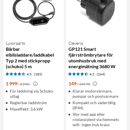
Luxorparts
Cleverio
Bärbar
GP121 Smart
elbilsladdare/laddkabel
fjärrströmbrytare för
Typ 2 med stickpropp
utomhusbruk med
(schuko) 5 m
energimätning 3680 W
4.5
(185)
4.5
(264)
1 999
:
-
149
:
-
2 290:-
249:90
För laddning via Schuko-
Klarar motorvärmare,
uttag
pumpar och poolvärmare
Reglerbar laddström
Kompakt och vädertålig
(IP44)
Maxeffekt: 3,6 kW
Styr med app eller
röstassistent via hemmets
wifi- ingen hub krävs