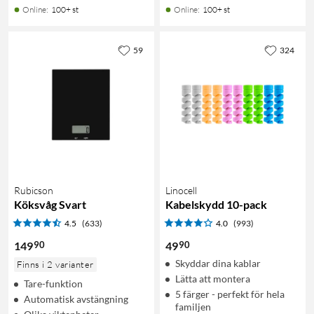
Online
:
100+ st
Online
:
100+ st
59
324
Rubicson
Linocell
Köksvåg Svart
Kabelskydd 10-pack
4.5
(633)
4.0
(993)
90
90
149
49
Skyddar dina kablar
Finns i 2 varianter
Lätta att montera
Tare-funktion
5 färger - perfekt för hela
Automatisk avstängning
familjen