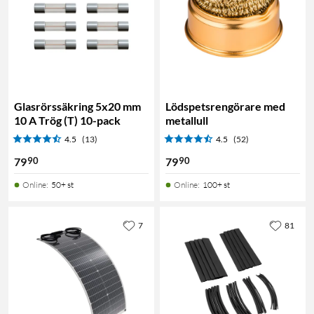
Glasrörssäkring 5x20 mm
Lödspetsrengörare med
10 A Trög (T) 10-pack
metallull
4.5
(13)
4.5
(52)
90
90
79
79
Online
:
50+ st
Online
:
100+ st
7
81