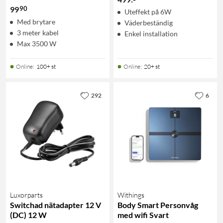
90
99
Uteffekt på 6W
Med brytare
Väderbeständig
3 meter kabel
Enkel installation
Max 3500 W
Online
:
100+ st
Online
:
20+ st
292
6
Luxorparts
Withings
Switchad nätadapter 12 V
Body Smart Personvåg
(DC) 12 W
med wifi Svart