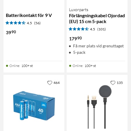
Luxorparts
Batterikontakt för 9 V
Förlängningskabel Ojordad
(EU) 15 cm 5-pack
4.5
(56)
4.5
(101)
90
39
90
179
Få mer plats vid grenuttaget
5-pack
Online
:
100+ st
Online
:
100+ st
464
135