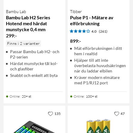
Bambu Lab
Tibber
Bambu Lab H2 Series
Pulse P1 - Mätare av
Hotend med härdat
elförbrukning
munstycke 0,4 mm
4.0
(261)
299
:
-
899
:
-
Finns i 2 varianter
Mät elförbrukningen i ditt
Passar Bambu Lab H2- och
hem i realtid
P2-serien
Hjälper till att inte
Härdat munstycke tål kol-
överbelasta huvudsäkringen
och glasfiber
när du laddar elbilen
Snabbt och enkelt att byta
Kräver modern elmätare
med P1/RJ12 port
Online
:
20+ st
Online
:
100+ st
135
47