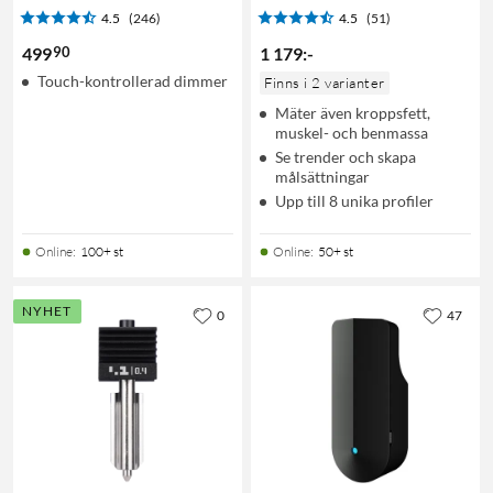
4.5
(246)
4.5
(51)
90
499
1 179
:
-
Touch-kontrollerad dimmer
Finns i 2 varianter
Mäter även kroppsfett,
muskel- och benmassa
Se trender och skapa
målsättningar
Upp till 8 unika profiler
Online
:
100+ st
Online
:
50+ st
NYHET
0
47