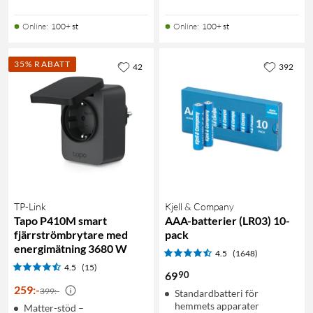
Online
:
100+ st
Online
:
100+ st
35% RABATT
42
392
TP-Link
Kjell & Company
Tapo P410M smart
AAA-batterier (LR03) 10-
fjärrströmbrytare med
pack
energimätning 3680 W
4.5
(1648)
4.5
(15)
90
69
259
:
-
399:-
Standardbatteri för
hemmets apparater
Matter-stöd –