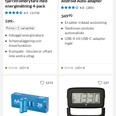
fjärrströmbrytare med
Android Auto-adapter
energimätning 4-pack
4.0
(285)
4.5
(1174)
90
349
599
:
-
Ersätter trådad anslutning
Finns i 2 varianter
Telefonen ansluter
automatiskt
Inbyggd energimätare
USB-A till USB-C-adapter
Schemaläggning och
ingår
timerfunktion
Kompakt - blockerar oftast
inte andra uttag
Online
:
100+ st
Online
:
100+ st
1273
237