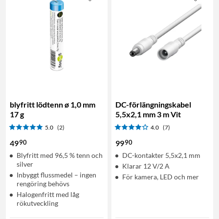
blyfritt lödtenn ø 1,0 mm
DC-förlängningskabel
17 g
5,5x2,1 mm 3 m Vit
5.0
(2)
4.0
(7)
90
90
49
99
Blyfritt med 96,5 % tenn och
DC-kontakter 5,5x2,1 mm
silver
Klarar 12 V/2 A
Inbyggt flussmedel – ingen
För kamera, LED och mer
rengöring behövs
Halogenfritt med låg
rökutveckling