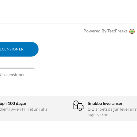
g
Grendosa
Grenkontakt
Förgreningsuttag
Fördelningskontakt
Elförgrening
Strömförgrening
Powered By TestFreaks
RECENSIONER
9 recensioner
öp i 100 dagar
Snabba leveranser
em! Även fri retur i alla
1-2 arbetsdagar leverans
lagervaror