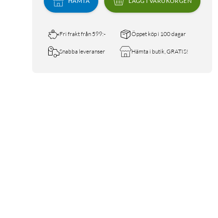
HÄMTA
LÄGG I VARUKORGEN
Fri frakt från 599:-
Öppet köp i 100 dagar
Snabba leveranser
Hämta i butik, GRATIS!