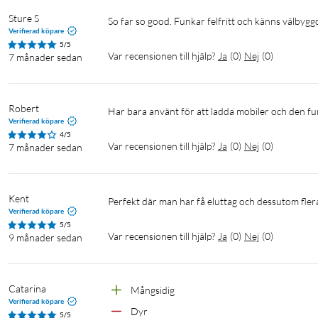
Med 65 W max utgång via C1 eller C2-porten levererar DigiNes
Sture S
vilket fulladdar den på bara 2 timmar.
So far so good. Funkar felfritt och känns välbyggd
Verifierad köpare
5/5
Var recensionen till hjälp?
Ja
(
0
)
Nej
(
0
)
7 månader sedan
Robert
Har bara använt för att ladda mobiler och den f
Specifikationer
Verifierad köpare
4/5
EU Ratings: 3680 W MAX, 16 A, 250V~
Var recensionen till hjälp?
Ja
(
0
)
Nej
(
0
)
7 månader sedan
USB Input: 100-240V~ 50/60Hz 1.8 A Max
USB-C1/C2 Output: 5 V/3 A, 9 V/3 A, 12 V/3 A, 15 V/3 A, 20 V, 3
USB-A1/A2 Output: 5 V/3 A, 9 V/2 A, 12 V/1.5 A, 18 W MAX
Kent
Perfekt där man har få eluttag och dessutom fler
USB Total Output Power: 65 W MAX
Verifierad köpare
USB Compatibility: PD3.0/2.0, PPS, QC3.0/4.0+, AFC, APPLE2.4
5/5
Var recensionen till hjälp?
Ja
(
0
)
Nej
(
0
)
9 månader sedan
Kabellängd: 1,8 m
Catarina
Mångsidig 
Verifierad köpare
Dyr
Datorladdare med USB-C
Super charger
MacBook-laddare
5/5