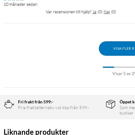
10 månader sedan
Snabbladdning
Quick charge
PPS
QC3.0
Grenutta
Var recensionen till hjälp?
Ja
(
0
)
Nej
(
0
)
Förgreningsdosa
Förgreningskontakt
Fördelningsdosa
Eluttagsförgrening
VISA FLER 
Visar 5 av 2
Fri frakt från 599:-
Öppet k
Fria fraktalternativ vid köp från 599:-
Som medl
butiker
Liknande produkter