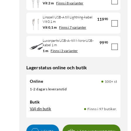
Vit 2 m
Finns i 8 varianter
Linocell USB-A till Lightning-kabel
119
90
Vit 0,1 m
Vit 0,1 m
Finns i 7 varianter
Luxorparts USB-A- till Micro-USB-
99
90
kabel 1 m
1 m
Finns i 3 varianter
Lagerstatus online och butik
Online
100+ st
1-2 dagars leveranstid
Butik
Välj din butik
Finns i 97 butiker.