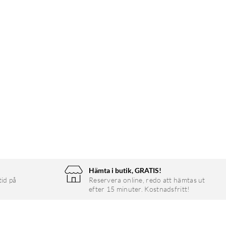
Hämta i butik, GRATIS!
tid på
Reservera online, redo att hämtas ut
efter 15 minuter. Kostnadsfritt!