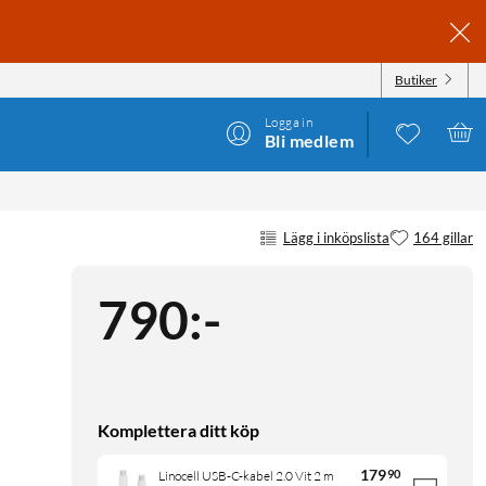
Butiker
Logga in
Bli medlem
Lägg i inköpslista
164 gillar
790
:
-
Komplettera ditt köp
179
90
Linocell USB-C-kabel 2.0 Vit 2 m