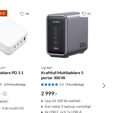
0KR
58
55
mium
Ugreen
addare PD 3.1
Kraftfull Multiladdare 5
portar 300 W
.5
(254 kundbetyg)
5.0
(9 kundbetyg)
2 999
:
-
-
Upp till 300 W uteffekt
ianter
Kan ladda 3 laptops samtidigt
- från mobil till
4x USB-C och 1x USB-A