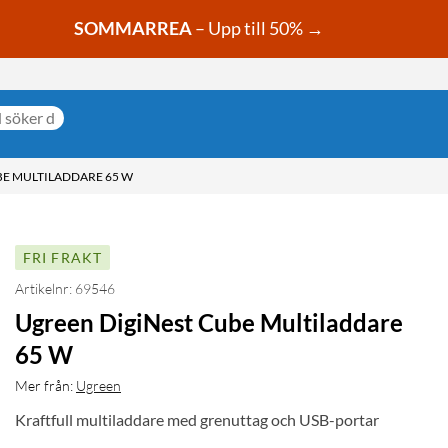
SOMMARREA
– Upp till 50% →
BE MULTILADDARE 65 W
FRI FRAKT
Artikelnr: 69546
Ugreen DigiNest Cube Multiladdare
65 W
Mer från:
Ugreen
Kraftfull multiladdare med grenuttag och USB-portar