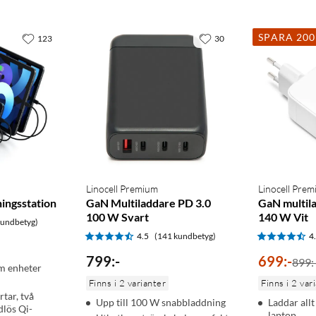
SPARA 20
123
30
Linocell Premium
Linocell Pre
ingsstation
GaN Multiladdare PD 3.0
GaN multil
100 W Svart
140 W Vit
kundbetyg)
4.5
(141 kundbetyg)
4
799
:
-
699
:
-
899:
em enheter
Finns i 2 varianter
Finns i 2 var
tar, två
Upp till 100 W snabbladdning
Laddar allt 
dlös Qi-
laptop