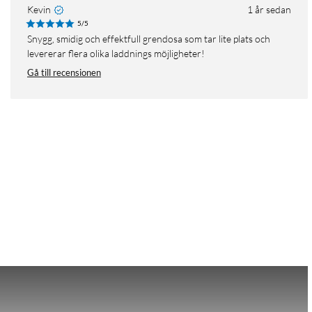
Kevin
1 år sedan
5/5
Snygg, smidig och effektfull grendosa som tar lite plats och
levererar flera olika laddnings möjligheter!
Gå till recensionen