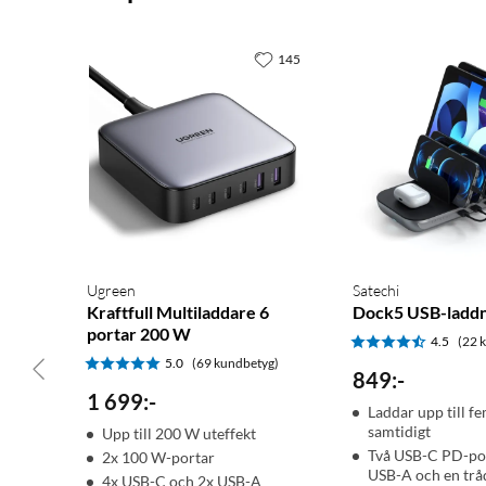
145
Ugreen
Satechi
Kraftfull Multiladdare 6
Dock5 USB-laddn
portar 200 W
4.5
(22 
5.0
(69 kundbetyg)
849
:
-
1 699
:
-
Laddar upp till f
samtidigt
Upp till 200 W uteffekt
Två USB-C PD-por
2x 100 W-portar
USB-A och en trå
4x USB-C och 2x USB-A