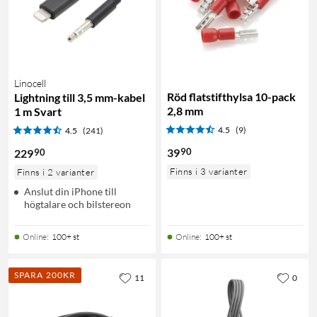
Linocell
Röd flatstifthylsa 10-pack
Lightning till 3,5 mm-kabel
2,8 mm
1 m Svart
4.5
(9)
4.5
(241)
90
39
90
229
Finns i 3 varianter
Finns i 2 varianter
Anslut din iPhone till
högtalare och bilstereon
Online
:
100+ st
Online
:
100+ st
SPARA 200KR
11
0