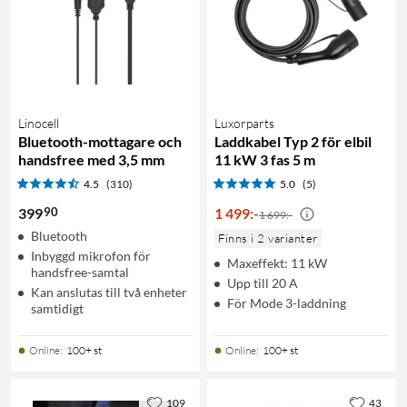
Linocell
Luxorparts
Bluetooth-mottagare och
Laddkabel Typ 2 för elbil
handsfree med 3,5 mm
11 kW 3 fas 5 m
4.5
(310)
5.0
(5)
90
399
1 499
:
-
1 699:-
Bluetooth
Finns i 2 varianter
Inbyggd mikrofon för
Maxeffekt: 11 kW
handsfree-samtal
Upp till 20 A
Kan anslutas till två enheter
För Mode 3-laddning
samtidigt
Online
:
100+ st
Online
:
100+ st
109
43