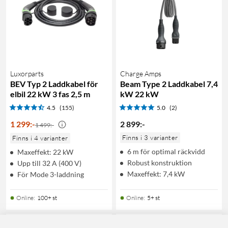
Luxorparts
Charge Amps
BEV Typ 2 Laddkabel för
Beam Type 2 Laddkabel 7,4
elbil 22 kW 3 fas 2,5 m
kW 22 kW
4.5
(155)
5.0
(2)
1 299
:
-
2 899
:
-
1 499:-
Finns i 3 varianter
Finns i 4 varianter
6 m för optimal räckvidd
Maxeffekt: 22 kW
Robust konstruktion
Upp till 32 A (400 V)
Maxeffekt: 7,4 kW
För Mode 3-laddning
Online
:
100+ st
Online
:
5+ st
12
48