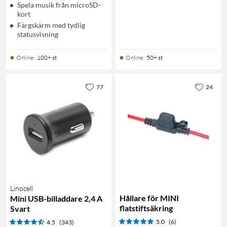
Spela musik från microSD-
kort
Färgskärm med tydlig
statusvisning
Online
:
100+ st
Online
:
50+ st
77
24
Linocell
Hållare för MINI
Mini USB-billaddare 2,4 A
flatstiftsäkring
Svart
5.0
(6)
4.5
(343)