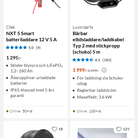
Ctek
Luxorparts
NXT 5 Smart
Bärbar
batteriladdare 12 V 5 A
elbilsladdare/laddkabel
Typ 2 med stickpropp
5.0
(9)
(schuko) 5 m
1 295
:
-
4.5
(185)
Stöder blysyra och LiFePO₄
1 999
:
-
1,2–160 Ah
2 290:-
Återupplivar urladdade
För laddning via Schuko-
batterier
uttag
IP65-klassad med 5 års
Reglerbar laddström
garanti
Maxeffekt: 3,6 kW
Online
:
50+ st
Online
:
100+ st
18
125