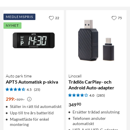
MEDLEMSPRIS
22
75
NYHET
Auto park time
Linocell
APT5 Automatisk p-skiva
Trådlös CarPlay- och
Android Auto-adapter
4.5
(25)
4.0
(285)
299
:
-
329:-
90
349
Ställer in rätt tid automatiskt
Ersätter trådad anslutning
Upp till tre års batteritid
Telefonen ansluter
Magnetfäste för enkel
automatiskt
montering
USB-A till USB-C-adapter