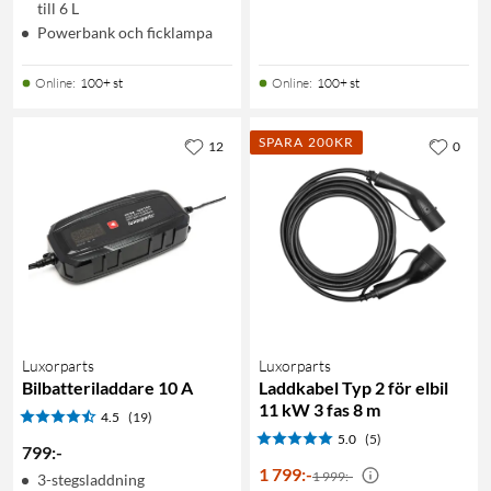
till 6 L
Powerbank och ficklampa
Online
:
100+ st
Online
:
100+ st
SPARA 200KR
12
0
Luxorparts
Luxorparts
Bilbatteriladdare 10 A
Laddkabel Typ 2 för elbil
11 kW 3 fas 8 m
4.5
(19)
5.0
(5)
799
:
-
1 799
:
-
1 999:-
3-stegsladdning