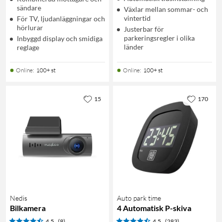
sändare
Växlar mellan sommar- och
vintertid
För TV, ljudanläggningar och
hörlurar
Justerbar för
parkeringsregler i olika
Inbyggd display och smidiga
länder
reglage
Online
:
100+ st
Online
:
100+ st
15
170
Nedis
Auto park time
Bilkamera
4 Automatisk P-skiva
4.5
(8)
4.5
(283)