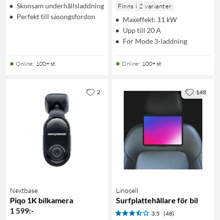
Skonsam underhållsladdning
Finns i 2 varianter
Perfekt till säsongsfordon
Maxeffekt: 11 kW
Upp till 20 A
För Mode 3-laddning
Online
:
100+ st
Online
:
100+ st
2
148
Nextbase
Linocell
Piqo 1K bilkamera
Surfplattehållare för bil
1 599
:
-
3.5
(48)