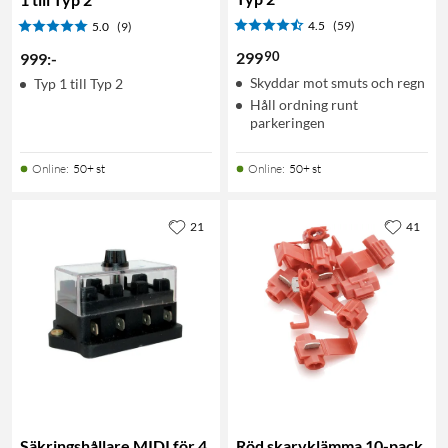
4.5
(59)
5.0
(9)
90
299
999
:
-
Skyddar mot smuts och regn
Typ 1 till Typ 2
Håll ordning runt
parkeringen
Online
:
50+ st
Online
:
50+ st
21
41
Säkringshållare MIDI för 4
Röd skarvklämma 10-pack