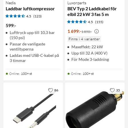
Nedis
Luxorparts
Laddbar luftkompressor
BEV Typ 2 Laddkabel för
elbil 22 kW 3 fas 5 m
4.5
(123)
4.5
(155)
599
:
-
1 699
:
-
1 890:-
Lufttryck upp till 10,3 bar
(150 psi)
Finns i 4 varianter
Passar de vanligaste
Maxeffekt: 22 kW
ventiltyperna
Upp till 32 A (400 V)
Laddas med USB-C-kabel på
För Mode 3-laddning
3 timmar
Online
:
100+ st
Online
:
100+ st
86
35