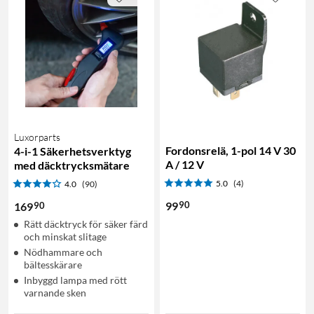
Luxorparts
Fordonsrelä, 1-pol 14 V 30
4-i-1 Säkerhetsverktyg
A / 12 V
med däcktrycksmätare
5.0
(4)
4.0
(90)
90
99
90
169
Rätt däcktryck för säker färd
och minskat slitage
Nödhammare och
bältesskärare
Inbyggd lampa med rött
varnande sken