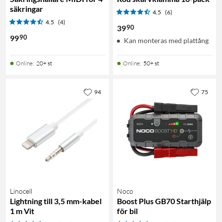
säkringar
4.5
(6)
4.5
(4)
90
39
90
99
Kan monteras med plattång
Online
:
20+ st
Online
:
50+ st
94
75
Linocell
Noco
Lightning till 3,5 mm-kabel
Boost Plus GB70 Starthjälp
1 m Vit
för bil