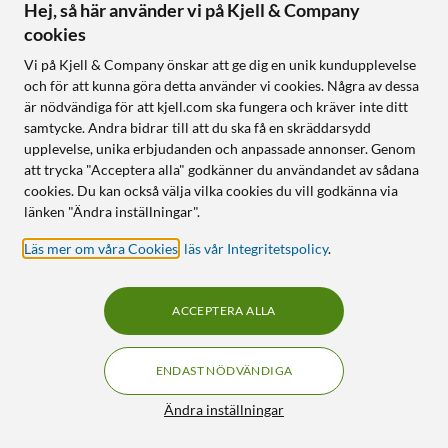
Hej, så här använder vi på Kjell & Company
cookies
Vi på Kjell & Company önskar att ge dig en unik kundupplevelse
och för att kunna göra detta använder vi cookies. Några av dessa
är nödvändiga för att kjell.com ska fungera och kräver inte ditt
samtycke. Andra bidrar till att du ska få en skräddarsydd
upplevelse, unika erbjudanden och anpassade annonser. Genom
att trycka "Acceptera alla" godkänner du användandet av sådana
cookies. Du kan också välja vilka cookies du vill godkänna via
länken "Ändra inställningar".
Rött flatstift 10-pack 2,8
Röd ändhylsa 10-pack
mm
5.0
(3)
Läs mer om våra Cookies
,
läs vår Integritetspolicy
.
5.0
(1)
90
39
90
39
ACCEPTERA ALLA
Finns i 2 varianter
Online
:
20+ st
Online
:
50+ st
ENDAST NÖDVÄNDIGA
Filter
Ändra inställningar
13
14