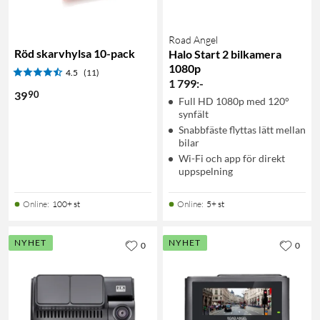
Road Angel
Röd skarvhylsa 10-pack
Halo Start 2 bilkamera
1080p
4.5
(11)
1 799
:
-
90
39
Full HD 1080p med 120°
synfält
Snabbfäste flyttas lätt mellan
bilar
Wi-Fi och app för direkt
uppspelning
Online
:
100+ st
Online
:
5+ st
NYHET
NYHET
0
0