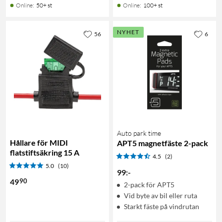
Online
:
50+ st
Online
:
100+ st
NYHET
56
6
Auto park time
Hållare för MIDI
APT5 magnetfäste 2-pack
flatstiftsäkring 15 A
4.5
(2)
5.0
(10)
99
:
-
90
49
2-pack för APT5
Vid byte av bil eller ruta
Starkt fäste på vindrutan