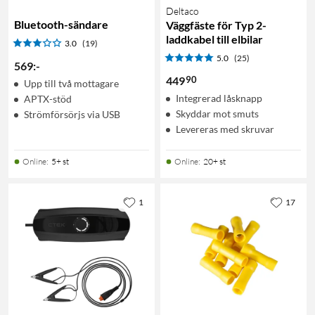
Deltaco
Bluetooth-sändare
Väggfäste för Typ 2-
laddkabel till elbilar
3.0
(19)
5.0
(25)
569
:
-
90
449
Upp till två mottagare
Integrerad låsknapp
APTX-stöd
Skyddar mot smuts
Strömförsörjs via USB
Levereras med skruvar
Online
:
5+ st
Online
:
20+ st
1
17