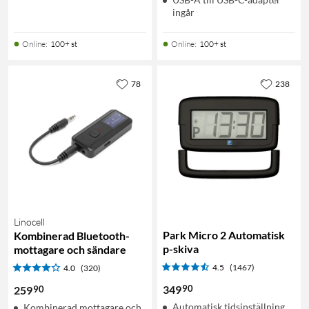
ingår
Online
:
100+ st
Online
:
100+ st
78
238
Linocell
Park Micro 2 Automatisk
Kombinerad Bluetooth-
p-skiva
mottagare och sändare
4.5
(1467)
4.0
(320)
90
349
90
259
Automatisk tidsinställning
Kombinerad mottagare och