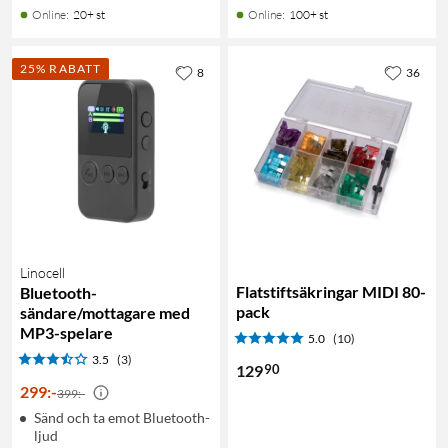
Online
:
20+ st
Online
:
100+ st
25% RABATT
8
36
Linocell
Flatstiftsäkringar MIDI 80-
Bluetooth-
pack
sändare/mottagare med
MP3-spelare
5.0
(10)
3.5
(3)
90
129
299
:
-
399:-
Sänd och ta emot Bluetooth-
ljud