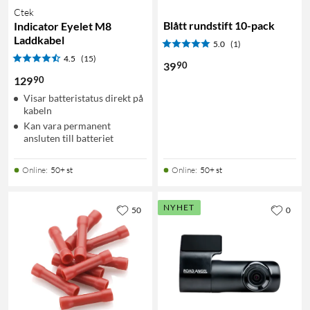
Ctek
Blått rundstift 10-pack
Indicator Eyelet M8
Laddkabel
5.0
(1)
4.5
(15)
90
39
90
129
Visar batteristatus direkt på
kabeln
Kan vara permanent
ansluten till batteriet
Online
:
50+ st
Online
:
50+ st
NYHET
50
0