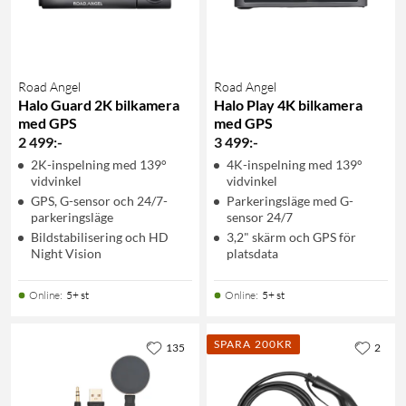
Road Angel
Road Angel
Halo Guard 2K bilkamera
Halo Play 4K bilkamera
med GPS
med GPS
2 499
:
-
3 499
:
-
2K-inspelning med 139°
4K-inspelning med 139°
vidvinkel
vidvinkel
GPS, G-sensor och 24/7-
Parkeringsläge med G-
parkeringsläge
sensor 24/7
Bildstabilisering och HD
3,2" skärm och GPS för
Night Vision
platsdata
Online
:
5+ st
Online
:
5+ st
SPARA 200KR
135
2