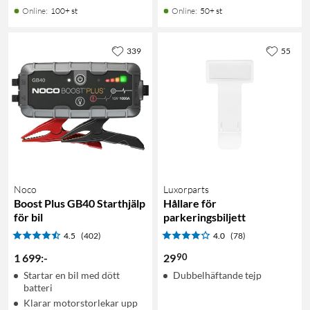
Online
:
100+ st
Online
:
50+ st
339
55
Noco
Luxorparts
Boost Plus GB40 Starthjälp
Hållare för
för bil
parkeringsbiljett
4.5
(402)
4.0
(78)
90
1 699
:
-
29
Startar en bil med dött
Dubbelhäftande tejp
batteri
Klarar motorstorlekar upp