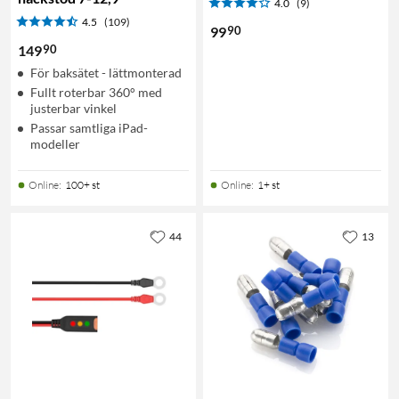
4.0
(9)
4.5
(109)
90
99
90
149
För baksätet - lättmonterad
Fullt roterbar 360° med
justerbar vinkel
Passar samtliga iPad-
modeller
Online
:
100+ st
Online
:
1+ st
44
13