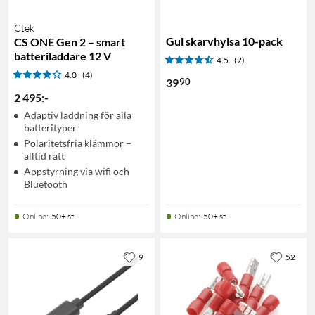
Ctek
Gul skarvhylsa 10-pack
CS ONE Gen 2 – smart
batteriladdare 12 V
4.5
(2)
4.0
(4)
90
39
2 495
:
-
Adaptiv laddning för alla
batterityper
Polaritetsfria klämmor –
alltid rätt
Appstyrning via wifi och
Bluetooth
Online
:
50+ st
Online
:
50+ st
9
52