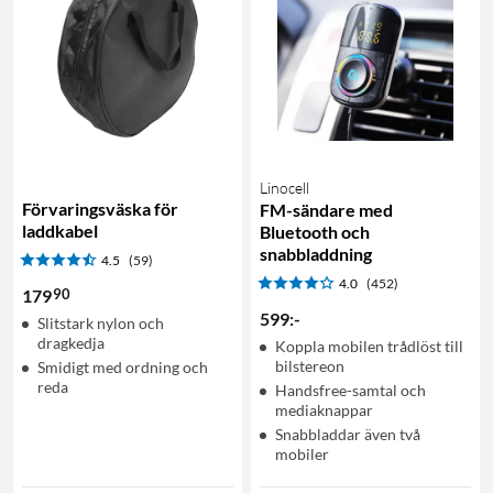
Linocell
Förvaringsväska för
FM-sändare med
laddkabel
Bluetooth och
snabbladdning
4.5
(59)
4.0
(452)
90
179
599
:
-
Slitstark nylon och
dragkedja
Koppla mobilen trådlöst till
bilstereon
Smidigt med ordning och
reda
Handsfree-samtal och
mediaknappar
Snabbladdar även två
mobiler