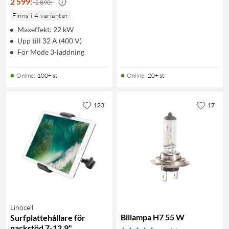
2 599
:
-
2 890:-
Finns i 4 varianter
Maxeffekt: 22 kW
Upp till 32 A (400 V)
För Mode 3-laddning
Online
:
100+ st
Online
:
20+ st
123
17
Linocell
Billampa H7 55 W
Surfplattehållare för
nackstöd 7-12,9"