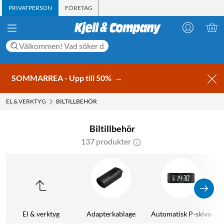
PRIVATPERSON
FÖRETAG
SOMMARREA - Upp till 50%
→
EL & VERKTYG
BILTILLBEHÖR
Biltillbehör
137 produkter
El & verktyg
Adapterkablage
Automatisk P-skiva