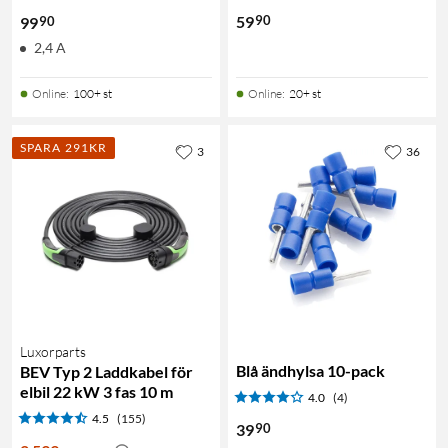
90
59
90
99
2,4 A
Online
:
100+ st
Online
:
20+ st
SPARA 291KR
3
36
Luxorparts
Blå ändhylsa 10-pack
BEV Typ 2 Laddkabel för
elbil 22 kW 3 fas 10 m
4.0
(4)
4.5
(155)
90
39