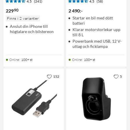
4.5
(241)
4.5
(58)
90
229
2 490
:
-
Startar en bil med dött
Finns i 2 varianter
batteri
Anslut din iPhone till
Klarar motorstorlekar upp
högtalare och bilstereon
till 8 L
Powerbank med USB, 12 V-
uttag och ficklampa
Online
:
100+ st
Online
:
100+ st
152
5