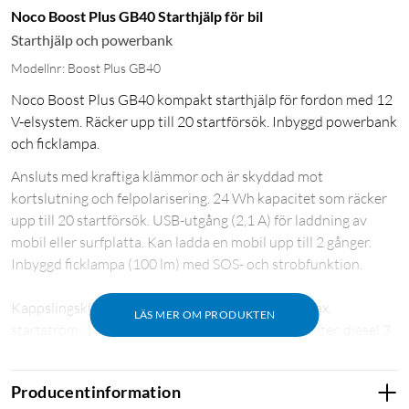
Noco Boost Plus GB40 Starthjälp för bil
Starthjälp och powerbank
Modellnr: Boost Plus GB40
Noco Boost Plus GB40 kompakt starthjälp för fordon med 12
V-elsystem. Räcker upp till 20 startförsök. Inbyggd powerbank
och ficklampa.
Ansluts med kraftiga klämmor och är skyddad mot
kortslutning och felpolarisering. 24 Wh kapacitet som räcker
upp till 20 startförsök. USB-utgång (2,1 A) för laddning av
mobil eller surfplatta. Kan ladda en mobil upp till 2 gånger.
Inbyggd ficklampa (100 lm) med SOS- och strobfunktion.
Kappslingsklass: IP65 (stänk och dammsäker). Max.
LÄS MER OM PRODUKTEN
startström: 1000 A. Max. motorstorlek: bensin 6 liter, diesel 3
liter. Levereras med USB-C- till USB-C-kabel samt
förvaringspåse. Mått: 167x80x43 mm.
Producentinformation