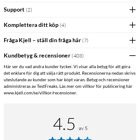
Support
(
2
)
Genius
Boost +
Komplettera ditt köp
(
4
)
GB40 är
räddaren i
Fråga Kjell – ställ din fråga här
(
7
)
nöden när
bilbatteriet
Kundbetyg & recensioner
(
403
)
inte räcker
till.
Här ser du vad andra kunder tycker. Vi visar alla betyg för att göra
det enklare för dig att välja rätt produkt. Recensionerna nedan skrivs
uteslutande av kunder som har köpt varan. Betyg och recensioner
administreras av TestFreaks. Läs mer om villkor för publicering här
www.kjell.com/se/villkor/recensioner.
4.5
av 5