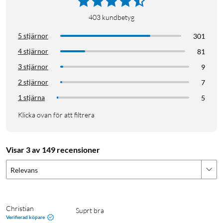
403
kundbetyg
5 stjärnor
301
4 stjärnor
81
3 stjärnor
9
Kallstart bil
Bilbatteri hjälp
Batteritorsk
2 stjärnor
7
1 stjärna
5
Prepping
Klicka ovan för att filtrera
Visar 3 av 149 recensioner
Relevans
Christian
Suprt bra
Verifierad köpare