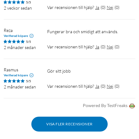
5/5
Var recensionen till hjälp?
Ja
(
0
)
Nej
(
0
)
2 veckor sedan
Reza
Fungerar bra och smidigt att används.
Verifierad köpare
5/5
Var recensionen till hjälp?
Ja
(
0
)
Nej
(
0
)
2 månader sedan
Rasmus
Gör sitt jobb
Verifierad köpare
5/5
Var recensionen till hjälp?
Ja
(
0
)
Nej
(
0
)
2 månader sedan
Powered By TestFreaks
VISA FLER RECENSIONER