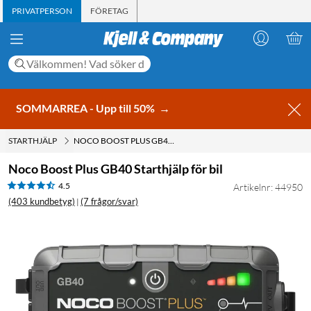
PRIVATPERSON
FÖRETAG
SOMMARREA - Upp till 50%
→
STARTHJÄLP
NOCO BOOST PLUS GB40 STARTHJÄLP FÖR BIL
Noco Boost Plus GB40 Starthjälp för bil
4.5
Artikelnr: 44950
(403 kundbetyg)
(7 frågor/svar)
|