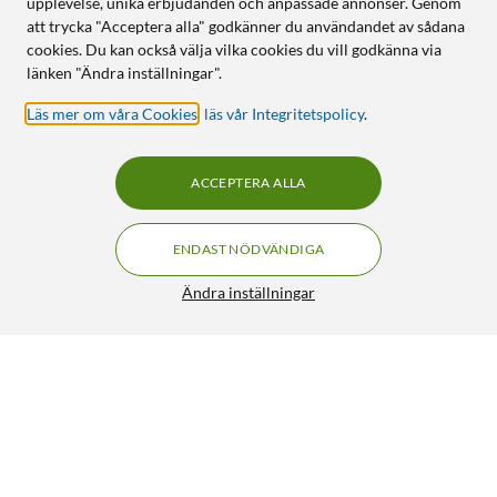
upplevelse, unika erbjudanden och anpassade annonser. Genom
att trycka "Acceptera alla" godkänner du användandet av sådana
cookies. Du kan också välja vilka cookies du vill godkänna via
länken "Ändra inställningar".
Läs mer om våra Cookies
,
läs vår Integritetspolicy
.
ACCEPTERA ALLA
ENDAST NÖDVÄNDIGA
Ändra inställningar
Noco Boost Plus GB40 Starthjälp för bil
FRI FRAKT
4.5/5
1 699:-
HÄMTA
LÄGG I VARUKORGEN