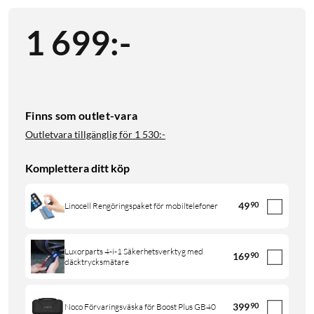
1 699
:
-
Finns som outlet-vara
Outletvara tillgänglig för
1 530:-
Komplettera ditt köp
49
90
Linocell Rengöringspaket för mobiltelefoner
Luxorparts 4-i-1 Säkerhetsverktyg med
169
90
däcktrycksmätare
399
90
Noco Förvaringsväska för Boost Plus GB40