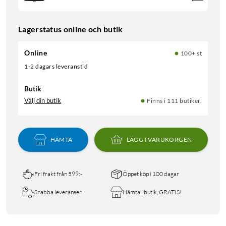
Lagerstatus online och butik
Online
100+ st
1-2 dagars leveranstid
Butik
Välj din butik
Finns i 111 butiker.
HÄMTA
LÄGG I VARUKORGEN
Fri frakt från 599:-
Öppet köp i 100 dagar
Snabba leveranser
Hämta i butik, GRATIS!