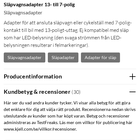
Släpvagnsadapter 13- till 7-polig
Släpvagnsadapter
Adapter för att ansluta släpvagn eller cykelställ med 7-polig-
kontakt till bil med 13-poligt-uttag. Ej kompatibel med släp
som har LED-belysning (den svaga strömmen från LED-
belysningen resulterar i felmarkeringar).
Släpvagnsadapter
Släpadapter
Adapter för släp
Producentinformation
Kundbetyg & recensioner
(
30
)
Här ser du vad andra kunder tycker. Vi visar alla betyg för att göra
det enklare för dig att välja rätt produkt. Recensionerna nedan skrivs
uteslutande av kunder som har köpt varan. Betyg och recensioner
administreras av TestFreaks. Läs mer om villkor för publicering här
www.kjell.com/se/villkor/recensioner.