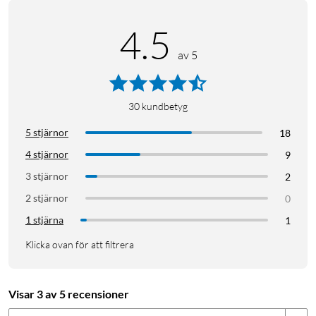
4.5
av 5
30
kundbetyg
5 stjärnor
18
4 stjärnor
9
3 stjärnor
2
2 stjärnor
0
1 stjärna
1
Klicka ovan för att filtrera
Visar 3 av 5 recensioner