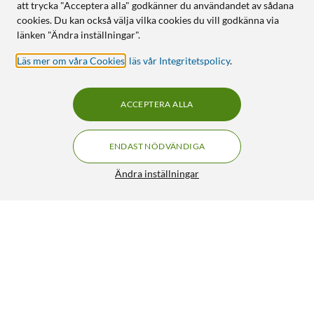
att trycka "Acceptera alla" godkänner du användandet av sådana
cookies. Du kan också välja vilka cookies du vill godkänna via
länken "Ändra inställningar".
Läs mer om våra Cookies
,
läs vår Integritetspolicy
.
ACCEPTERA ALLA
ENDAST NÖDVÄNDIGA
Ändra inställningar
Släpvagnsadapter 13- till 7-polig
179:90
4.5/5
HÄMTA
LÄGG I VARUKORGEN