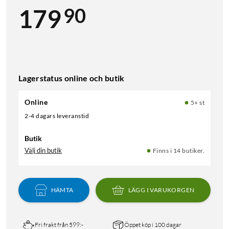
90
179
Lagerstatus online och butik
Online
5+ st
2-4 dagars leveranstid
Butik
Välj din butik
Finns i 14 butiker.
HÄMTA
LÄGG I VARUKORGEN
Fri frakt från 599:-
Öppet köp i 100 dagar