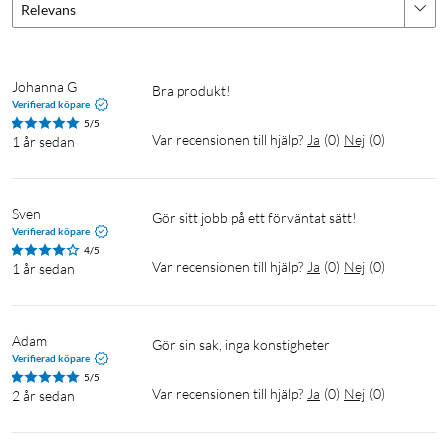
Relevans
Johanna G
Bra produkt!
Verifierad köpare
5/5
Var recensionen till hjälp?
Ja
(
0
)
Nej
(
0
)
1 år sedan
Sven
Gör sitt jobb på ett förväntat sätt!
Verifierad köpare
4/5
Var recensionen till hjälp?
Ja
(
0
)
Nej
(
0
)
1 år sedan
Adam
Gör sin sak, inga konstigheter 
Verifierad köpare
5/5
Var recensionen till hjälp?
Ja
(
0
)
Nej
(
0
)
2 år sedan