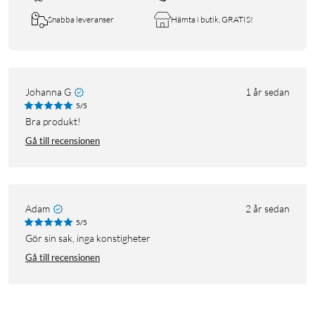
Snabba leveranser
Hämta i butik, GRATIS!
Johanna G
1 år sedan
5/5
Bra produkt!
Gå till recensionen
Adam
2 år sedan
5/5
Gör sin sak, inga konstigheter
Gå till recensionen