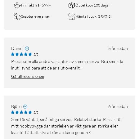
Fri frakt från 599:-
Öppet köp i 100 dagar
Snabba leveranser
Hämta i butik, GRATIS!
Daniel
5 år sedan
5/5
Precis som alla andra varianter av samma servo. Bra smorda
inuti, synd bara att de är slut överallt...
Gå till recensionen
Björn
6 år sedan
5/5
Som förväntat, små billiga servos. Relativt starka. Passar för
mitt hobbybygge där storleken är viktigare än styrka eller
kvalité. Lätt att styra från arduino genom <...