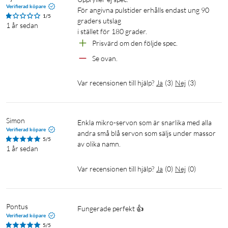
Verifierad köpare
För angivna pulstider erhålls endast ung 90 
1/5
graders utslag

1 år sedan
i stället för 180 grader.
Prisvärd om den följde spec.
Se ovan.
Var recensionen till hjälp?
Ja
(
3
)
Nej
(
3
)
Simon
Enkla mikro-servon som är snarlika med alla 
Verifierad köpare
andra små blå servon som säljs under massor 
5/5
av olika namn.
1 år sedan
Var recensionen till hjälp?
Ja
(
0
)
Nej
(
0
)
Pontus
Fungerade perfekt 👍
Verifierad köpare
5/5