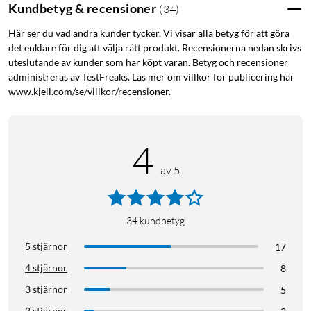
Kundbetyg & recensioner
(
34
)
Här ser du vad andra kunder tycker. Vi visar alla betyg för att göra
det enklare för dig att välja rätt produkt. Recensionerna nedan skrivs
uteslutande av kunder som har köpt varan. Betyg och recensioner
administreras av TestFreaks. Läs mer om villkor för publicering här
www.kjell.com/se/villkor/recensioner.
4
av 5
34
kundbetyg
5 stjärnor
17
4 stjärnor
8
3 stjärnor
5
2 stjärnor