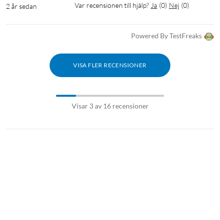
Var recensionen till hjälp?
Ja
(
0
)
Nej
(
0
)
2 år sedan
Powered By TestFreaks
VISA FLER RECENSIONER
Visar 3 av 16 recensioner