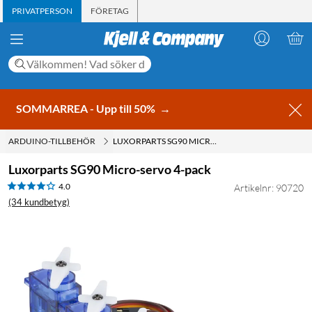
PRIVATPERSON
FÖRETAG
SOMMARREA - Upp till 50%
→
ARDUINO-TILLBEHÖR
LUXORPARTS SG90 MICRO-SERVO 4-PACK
Luxorparts SG90 Micro-servo 4-pack
4.0
Artikelnr: 90720
(34 kundbetyg)