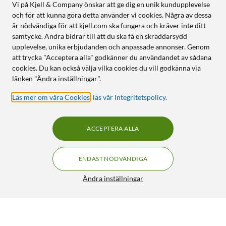
Vi på Kjell & Company önskar att ge dig en unik kundupplevelse
och för att kunna göra detta använder vi cookies. Några av dessa
är nödvändiga för att kjell.com ska fungera och kräver inte ditt
samtycke. Andra bidrar till att du ska få en skräddarsydd
upplevelse, unika erbjudanden och anpassade annonser. Genom
att trycka "Acceptera alla" godkänner du användandet av sådana
cookies. Du kan också välja vilka cookies du vill godkänna via
länken "Ändra inställningar".
Läs mer om våra Cookies
,
läs vår Integritetspolicy
.
ACCEPTERA ALLA
ENDAST NÖDVÄNDIGA
Ändra inställningar
Luxorparts SG90 Micro-servo 4-pack
199:90
4/5