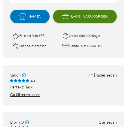
HÄMTA
LÄGG I VARUKORGEN
Fri frakt från 599:-
Öppet köp i 100 dagar
Snabba leveranser
Hämta i butik, GRATIS!
Simon
9 månader sedan
5/5
Perfekt! Tack.
Gå till recensionen
Björn O
1 år sedan