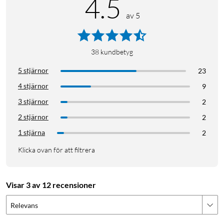
4.5
av 5
38
kundbetyg
5 stjärnor
23
4 stjärnor
9
3 stjärnor
2
2 stjärnor
2
1 stjärna
2
Klicka ovan för att filtrera
Visar 3 av 12 recensioner
Relevans