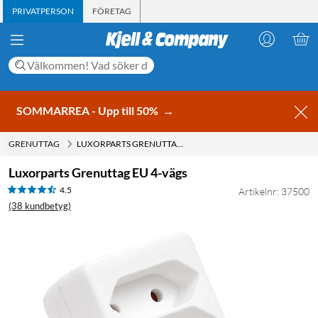
PRIVATPERSON
FÖRETAG
SOMMARREA - Upp till 50%
→
GRENUTTAG
LUXORPARTS GRENUTTAG EU 4-VÄGS
Luxorparts Grenuttag EU 4-vägs
4.5
Artikelnr: 37500
(38 kundbetyg)