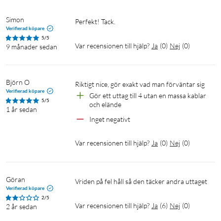
Simon
Perfekt! Tack.
Verifierad köpare
5/5
Var recensionen till hjälp?
Ja
(
0
)
Nej
(
0
)
9 månader sedan
Björn O
Riktigt nice, gör exakt vad man förväntar sig 
Verifierad köpare
Gör ett uttag till 4 utan en massa kablar 
5/5
och elände
1 år sedan
Inget negativt 
Var recensionen till hjälp?
Ja
(
0
)
Nej
(
0
)
Göran
Vriden på fel håll så den täcker andra uttaget
Verifierad köpare
2/5
Var recensionen till hjälp?
Ja
(
6
)
Nej
(
0
)
2 år sedan