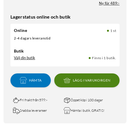
Ny för 489:-
Lagerstatus online och butik
Online
1 st
2-4 dagars leveranstid
Butik
Välj din butik
Finns i 1 butik.
HÄMTA
LÄGG I VARUKORGEN
Fri frakt från 599:-
Öppet köp i 100 dagar
Snabba leveranser
Hämta i butik, GRATIS!