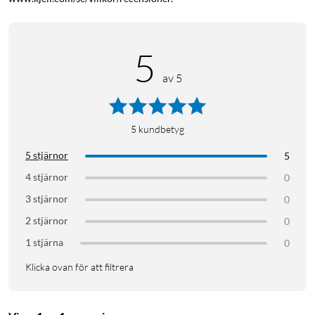
5
av 5
5
kundbetyg
5 stjärnor
5
4 stjärnor
0
3 stjärnor
0
2 stjärnor
0
1 stjärna
0
Klicka ovan för att filtrera