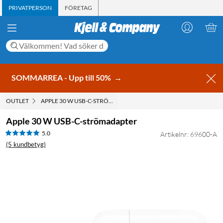
PRIVATPERSON
FÖRETAG
SOMMARREA - Upp till 50%
→
OUTLET
APPLE 30 W USB-C-STRÖMADAPTER
Apple 30 W USB-C-strömadapter
5.0
Artikelnr: 69600-A
(5 kundbetyg)