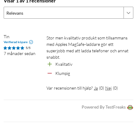
Visar 1 av 1 recensioner
Relevans
Tin
Stor men kvalitativ produkt som tillsammans 
Verifierad köpare
med Apples MagSafe-laddare gör ett 
5/5
superjobb med att ladda telefoner och annat 
7 månader sedan
snabbt.
Kvalitativ
Klumpig
Var recensionen till hjälp?
Ja
(
0
)
Nej
(
0
)
Powered By TestFreaks