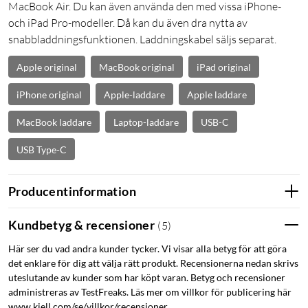
MacBook Air. Du kan även använda den med vissa iPhone-
och iPad Pro-modeller. Då kan du även dra nytta av
snabbladdningsfunktionen. Laddningskabel säljs separat.
Apple original
MacBook original
iPad original
iPhone original
Apple-laddare
Apple laddare
MacBook laddare
Laptop-laddare
USB-C
USB Type-C
Producentinformation
Kundbetyg & recensioner
(
5
)
Här ser du vad andra kunder tycker. Vi visar alla betyg för att göra
det enklare för dig att välja rätt produkt. Recensionerna nedan skrivs
uteslutande av kunder som har köpt varan. Betyg och recensioner
administreras av TestFreaks. Läs mer om villkor för publicering här
www.kjell.com/se/villkor/recensioner.