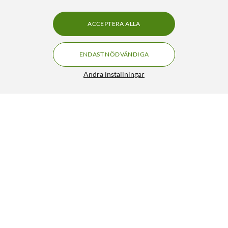
ACCEPTERA ALLA
ENDAST NÖDVÄNDIGA
Ändra inställningar
Apple 30 W USB-C-strömadapter
441:-
5/5
HÄMTA
LÄGG I VARUKORGEN