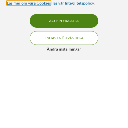
Läs mer om våra Cookies
,
läs vår Integritetspolicy
.
ACCEPTERA ALLA
ENDAST NÖDVÄNDIGA
Ändra inställningar
Denver Smart Grenuttag med energimätning 2 uttag
255:-
4/5
HÄMTA