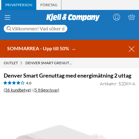
PRIVATPERSON
FÖRETAG
SOMMARREA - Upp till 50%
→
OUTLET
DENVER SMART GRENUTTAG MED ENERGIMÄTNING 2 UTTAG
Denver Smart Grenuttag med energimätning 2 uttag
4.0
Artikelnr: 52089-A
(36 kundbetyg)
(5 frågor/svar)
|