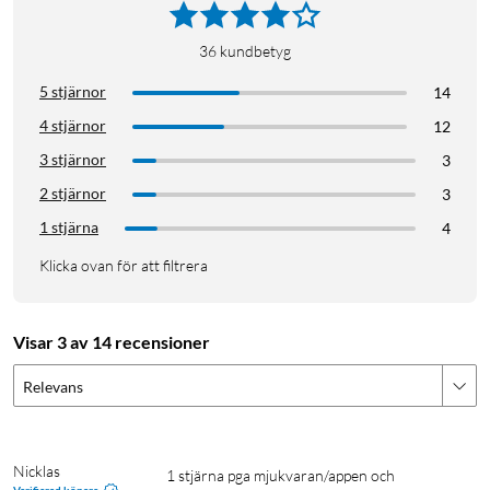
36
kundbetyg
5 stjärnor
14
4 stjärnor
12
3 stjärnor
3
2 stjärnor
3
1 stjärna
4
Klicka ovan för att filtrera
Visar 3 av 14 recensioner
Relevans
Nicklas
1 stjärna pga mjukvaran/appen och 