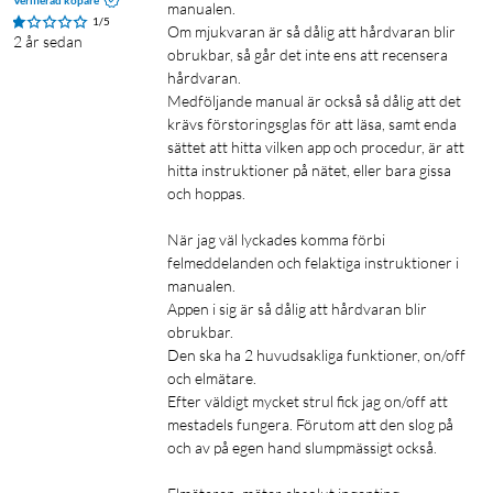
Verifierad köpare
manualen.

1/5
Om mjukvaran är så dålig att hårdvaran blir 
2 år sedan
obrukbar, så går det inte ens att recensera 
hårdvaran.

Medföljande manual är också så dålig att det 
krävs förstoringsglas för att läsa, samt enda 
sättet att hitta vilken app och procedur, är att 
hitta instruktioner på nätet, eller bara gissa 
och hoppas.

När jag väl lyckades komma förbi 
felmeddelanden och felaktiga instruktioner i 
manualen. 

Appen i sig är så dålig att hårdvaran blir 
obrukbar.

Den ska ha 2 huvudsakliga funktioner, on/off 
och elmätare.

Efter väldigt mycket strul fick jag on/off att 
mestadels fungera. Förutom att den slog på 
och av på egen hand slumpmässigt också.
