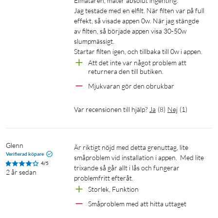
Elmätaren, mäter absolut ingenting.

Jag testade med en elfilt. När filten var på full 
effekt, så visade appen 0w. När jag stängde 
av filten, så började appen visa 30-50w 
slumpmässigt.

Startar filten igen, och tillbaka till 0w i appen. 
Att det inte var något problem att 
returnera den till butiken. 
Mjukvaran gör den obrukbar 
Var recensionen till hjälp?
Ja
(
8
)
Nej
(
1
)
Glenn
Är riktigt nöjd med detta grenuttag, lite 
Verifierad köpare
småproblem vid installation i appen.  Med lite 
4/5
trixande så går allt i lås och fungerar 
2 år sedan
problemfritt efteråt.
Storlek, Funktion 
Småproblem med att hitta uttaget 