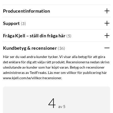
Producentinformation
Grenuttag
Grendosa
Grenkontakt
Support
(
3
)
Förgreningskontakt
Spara el
SmartaHem
Fråga Kjell – ställ din fråga här
(
5
)
Kundbetyg & recensioner
(
36
)
Här ser du vad andra kunder tycker. Vi visar alla betyg för att göra
det enklare för dig att välja rätt produkt. Recensionerna nedan skrivs
uteslutande av kunder som har köpt varan. Betyg och recensioner
administreras av TestFreaks. Läs mer om villkor för publicering här
www.kjell.com/se/villkor/recensioner.
4
av 5