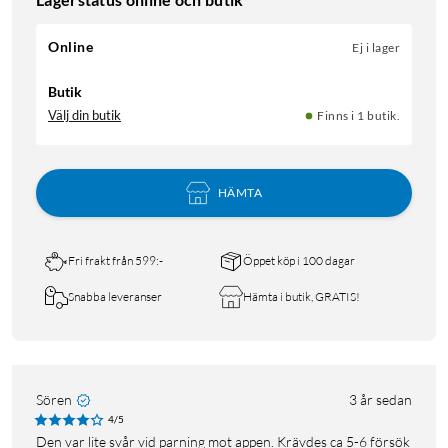
Online
Ej i lager
Butik
Välj din butik
Finns i 1 butik.
HÄMTA
Fri frakt från 599:-
Öppet köp i 100 dagar
Snabba leveranser
Hämta i butik, GRATIS!
Sören
3 år sedan
4/5
Den var lite svår vid parning mot appen. Krävdes ca 5-6 försök