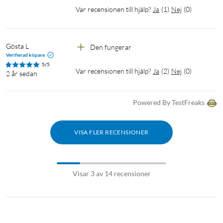
Var recensionen till hjälp?
Ja
(
1
)
Nej
(
0
)
Gösta L
Den fungerar
Verifierad köpare
5/5
Var recensionen till hjälp?
Ja
(
2
)
Nej
(
0
)
2 år sedan
Powered By TestFreaks
VISA FLER RECENSIONER
Visar 3 av 14 recensioner