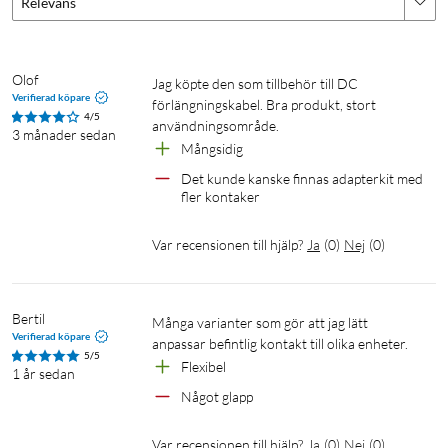
Relevans
Olof
Jag köpte den som tillbehör till DC 
Verifierad köpare
förlängningskabel. Bra produkt, stort 
4/5
3 månader sedan
Mångsidig
Det kunde kanske finnas adapterkit med 
fler kontaker
Var recensionen till hjälp?
Ja
(
0
)
Nej
(
0
)
Bertil
Många varianter som gör att jag lätt 
Verifierad köpare
anpassar befintlig kontakt till olika enheter.
5/5
Flexibel 
1 år sedan
Något glapp
Var recensionen till hjälp?
Ja
(
0
)
Nej
(
0
)