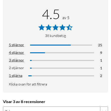
4.5
av 5
38
kundbetyg
5 stjärnor
25
4 stjärnor
9
3 stjärnor
1
2 stjärnor
1
1 stjärna
2
Klicka ovan för att filtrera
Visar 3 av 8 recensioner