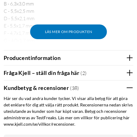
B - 6,3x3,0 mm
C - 5,5x2,5 mm
D - 5,5x2,1 mm
E - 5,5x1,7 mm
LÄS MER OM PRODUKTEN
F - 4,7x1,7 mm
G - 4,0x1,7 mm
H - 3,5x1,35 mm
Producentinformation
OBS: På produkten är det utskrivet ett spänningstal för varje
anslutningskontakt, detta refererar till de vanligast
Fråga Kjell – ställ din fråga här
(
2
)
förekommande spänningstalen för laptops med respektive
DC-anslutning. Anslutningarna kan alla användas med valfri
Kundbetyg & recensioner
(
38
)
spänning. Se alltid till att spänningen och polariteten stämmer
Här ser du vad andra kunder tycker. Vi visar alla betyg för att göra
överens för nätadaptern och den anslutna enheten.
det enklare för dig att välja rätt produkt. Recensionerna nedan skrivs
uteslutande av kunder som har köpt varan. Betyg och recensioner
administreras av TestFreaks. Läs mer om villkor för publicering här
www.kjell.com/se/villkor/recensioner.