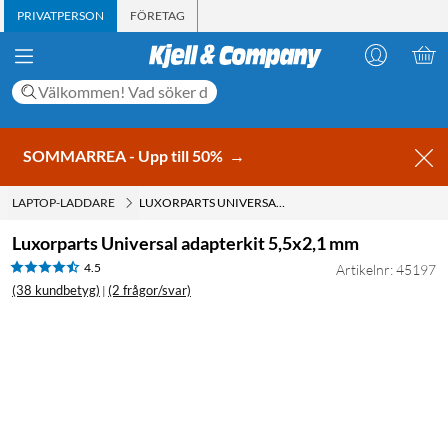
PRIVATPERSON
FÖRETAG
SOMMARREA - Upp till 50%
→
LAPTOP-LADDARE
LUXORPARTS UNIVERSAL ADAPTERKIT 5,5X2,1 MM
Luxorparts Universal adapterkit 5,5x2,1 mm
4.5
Artikelnr: 45197
(38 kundbetyg)
(2 frågor/svar)
|