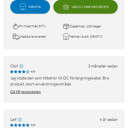
HÄMTA
LÄGG I VARUKORGEN
Fri frakt från 599:-
Öppet köp i 100 dagar
Snabba leveranser
Hämta i butik, GRATIS!
Olof
3 månader sedan
4/5
Jag köpte den som tillbehör till DC förlängningskabel. Bra
produkt, stort användningsområde.
Gå till recensionen
Leif
6 år sedan
5/5