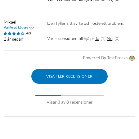
Mikael
Den fyller sitt syfte och löste ett problem. 
Verifierad köpare
4/5
Var recensionen till hjälp?
Ja
(
1
)
Nej
(
0
)
2 år sedan
Powered By TestFreaks
VISA FLER RECENSIONER
Visar 3 av 8 recensioner