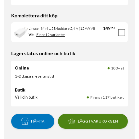
Komplettera ditt köp
149
90
Linocell Mini USB-laddare 2,4 A (12 W) Vit
Vit
Finns i 2 varianter
Lagerstatus online och butik
Online
100+ st
1-2 dagars leveranstid
Butik
Välj din butik
Finns i 117 butiker.
HÄMTA
LÄGG I VARUKORGEN