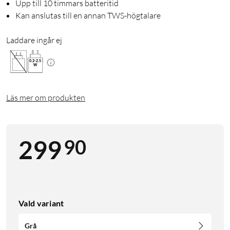
Upp till 10 timmars batteritid
Kan anslutas till en annan TWS-högtalare
Laddare ingår ej
0.2
-
2.5
W
Läs mer om produkten
90
299
Vald variant
Grå