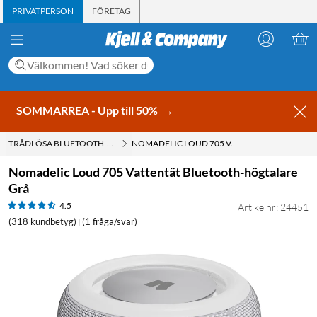
PRIVATPERSON
FÖRETAG
SOMMARREA - Upp till 50%
→
TRÅDLÖSA BLUETOOTH-HÖGTALARE
NOMADELIC LOUD 705 VATTENTÄT BLUETOOTH-HÖGTALARE GRÅ
Nomadelic Loud 705 Vattentät Bluetooth-högtalare
Grå
4.5
Artikelnr: 24451
(318 kundbetyg)
(1 fråga/svar)
|