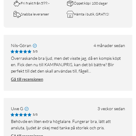
Fri frakt från 599:-
Öppet köp i 100 dagar
Snabba leveranser
Hämta i butik, GRATIS!
Nils-Göran
4 månader sedan
5/5
Överraskande bra ljud, men det visste jag, då en kompis köpt
en. Fick den nu till KAMPANJPRIS, kan det bli bättre? Blir
perfekt till det den skall användas till, fågell...
Gå till recensionen
Uwe G
3 veckor sedan
5/5
Behövde en liten extra högtalare. Fungerar bra, lätt att
ansluta, ljudet är okej med tanke på storlek och pris.