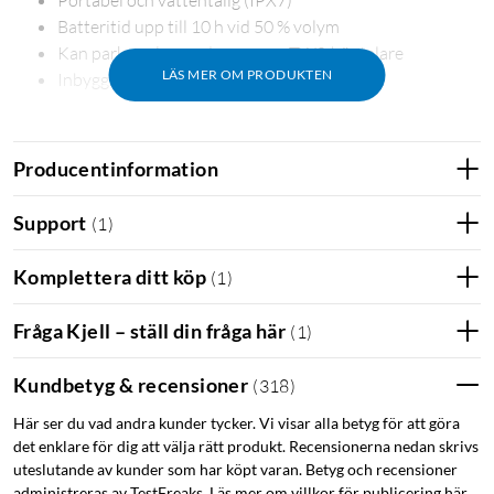
Portabel och vattentålig (IPX7)
Batteritid upp till 10 h vid 50 % volym
Kan parkopplas med en annan TWS-högtalare
LÄS MER OM PRODUKTEN
Inbyggd mikrofon för samtal
Producentinformation
Support
(
1
)
Ta med den ut – även när det regnar
Komplettera ditt köp
(
1
)
Regn eller vattenstänk från poolen är inget problem för
Nomadelics Bluetooth-högtalare. IP-klass IPX7 innebär att
Fråga Kjell – ställ din fråga här
(
1
)
den är vattentät i vatten ned till 1 meters djup i 30 minuter.
Kundbetyg & recensioner
(
318
)
Här ser du vad andra kunder tycker. Vi visar alla betyg för att göra
det enklare för dig att välja rätt produkt. Recensionerna nedan skrivs
uteslutande av kunder som har köpt varan. Betyg och recensioner
Liten högtalare, bra stereoljud
administreras av TestFreaks. Läs mer om villkor för publicering här