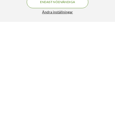
ENDAST NÖDVÄNDIGA
Ändra inställningar
Nomadelic Loud 705 Vattentät Bluetooth-högtalare Grå
299:90
4.5/5
HÄMTA
LÄGG I VARUKORGEN
Liknande produkter
SPARA 200KR
142
34