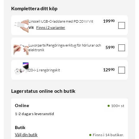
Komplettera ditt köp
199
90
Linocell USB-C-laddare med PD 20 W Vit
Vit
Finns i 2 varianter
Luxorparts Rengöringsverktyg för hörlurar och
59
90
elektronik
129
90
20-i-1 rengöringskit
Lagerstatus online och butik
Online
100+ st
1-2 dagars leveranstid
Butik
Välj din butik
Finns i 14 butiker.