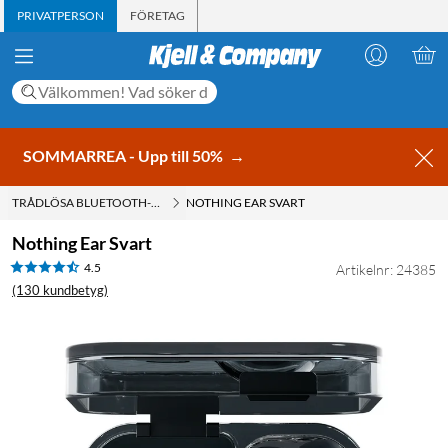
PRIVATPERSON
FÖRETAG
SOMMARREA - Upp till 50%
→
TRÅDLÖSA BLUETOOTH-HÖRLURAR
NOTHING EAR SVART
Nothing Ear Svart
4.5
Artikelnr: 24385
(130 kundbetyg)