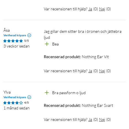
Personlig ljudprofil
Var recensionen till hjälp?
Ja
(
0
)
Nej
(
0
)
Skräddarsy musiken så den passar din hörsel. Tack vare vårt
samarbete med Mimi. Skapa ett hörsel-id i Nothing X-appen.
Alla inspelade data används sedan i realtid för att justera
Åsa
Jag gillar dem sitter bra i öronen och jättebra 
equalizer-nivåerna efter resultaten av ditt hörseltest.
Verifierad köpare
ljud
5/5
Bea
3 veckor sedan
* Mimi är en app för hörseltest som är certifierad för
medicinska enheter (CE Klass 1). Det är den bästa som är
Recenserad produkt:
Nothing Ear Vit
tillgänglig för hörseltest utanför sjukhus för närvarande.
Var recensionen till hjälp?
Ja
(
0
)
Nej
(
0
)
Bara musik, inget brus
Bara musiken. Ear har en aktiv brusreducering på upp till 45
Ylva
Bra passform o ljud
dB, vilket är vår mest effektiva och smarta brusreducering
Verifierad köpare
hittills. 1,8 x kraftigare än Ear (2). Upp till 45 dB.
4/5
Recenserad produkt:
Nothing Ear Svart
1 månad sedan
Smart aktiv brusreducering
Var recensionen till hjälp?
Ja
(
0
)
Nej
(
0
)
Ear kontrollerar automatiskt om det läcker in brus mellan