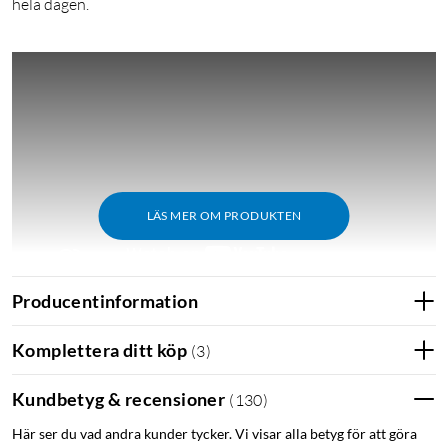
hela dagen.
LÄS MER OM PRODUKTEN
Producentinformation
Utmärkelser
Komplettera ditt köp
(
3
)
M3: "Nothing Ear – snygga hörlurar som gör nästan allt rätt."
Kundbetyg & recensioner
(
130
)
Här ser du vad andra kunder tycker. Vi visar alla betyg för att göra