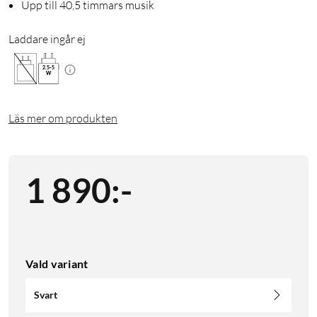
Upp till 40,5 timmars musik
Laddare ingår ej
2.5
-
5
W
Läs mer om produkten
1 890
:
-
Vald variant
Svart