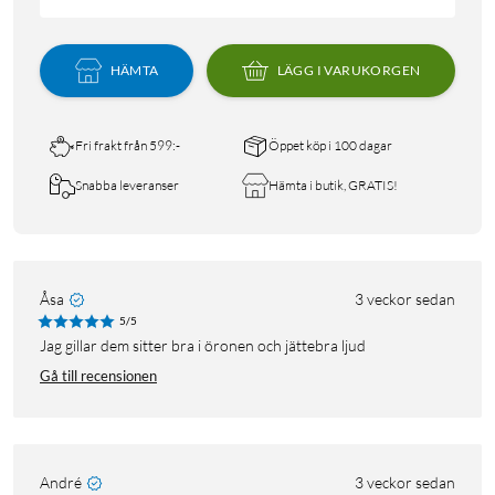
HÄMTA
LÄGG I VARUKORGEN
Fri frakt från 599:-
Öppet köp i 100 dagar
Snabba leveranser
Hämta i butik, GRATIS!
Åsa
3 veckor sedan
5/5
Jag gillar dem sitter bra i öronen och jättebra ljud
Gå till recensionen
André
3 veckor sedan