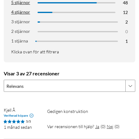
5 stjärnor
48
4 stjärnor
12
3 stjärnor
2
2 stjärnor
0
1 stjärna
1
Klicka ovan för att filtrera
Visar 3 av 27 recensioner
Relevans
Kjell Å
Gedigen konstruktion
Verifierad köpare
5/5
Var recensionen till hjälp?
Ja
(
0
)
Nej
(
0
)
1 månad sedan