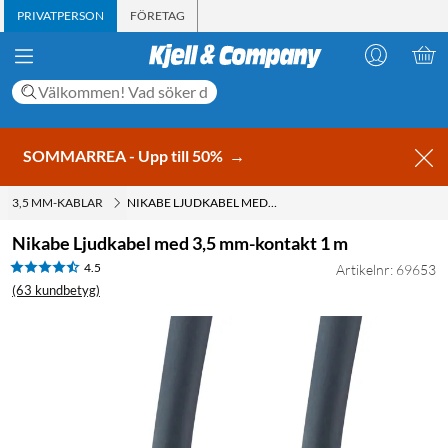
PRIVATPERSON
FÖRETAG
SOMMARREA - Upp till 50%
→
3,5 MM-KABLAR
NIKABE LJUDKABEL MED 3,5 MM-KONTAKT 1 M
Nikabe Ljudkabel med 3,5 mm-kontakt 1 m
4.5
Artikelnr: 69653
(63 kundbetyg)