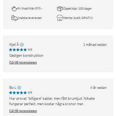
Fri frakt från 599:-
Öppet köp i 100 dagar
Snabba leveranser
Hämta i butik, GRATIS!
Kjell Å
1 månad sedan
5/5
Gedigen konstruktion
Gå till recensionen
Bo L
6 år sedan
5/5
Har provat ”billigare” kablar, men fått brumljud. Nikabe
fungerar perfekt, men kostar några kronor mer.
Gå till recensionen