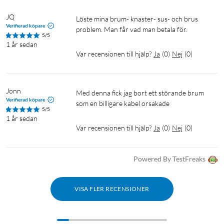
JQ
Löste mina brum- knaster- sus- och brus 
Verifierad köpare
problem. Man får vad man betala för.
5/5
1 år sedan
Var recensionen till hjälp?
Ja
(
0
)
Nej
(
0
)
Jonn
Med denna fick jag bort ett störande brum 
Verifierad köpare
som en billigare kabel orsakade 
5/5
1 år sedan
Var recensionen till hjälp?
Ja
(
0
)
Nej
(
0
)
Powered By TestFreaks
VISA FLER RECENSIONER