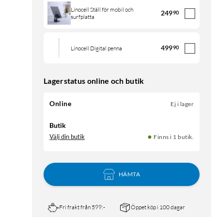
Linocell Ställ för mobil och
249
90
surfplatta
499
90
Linocell Digital penna
Lagerstatus online och butik
Online
Ej i lager
Butik
Välj din butik
Finns i 1 butik.
HÄMTA
Fri frakt från 599:-
Öppet köp i 100 dagar