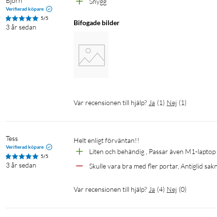
Björn
Snygg
Verifierad köpare
5/5
Bifogade bilder
3 år sedan
Var recensionen till hjälp?
Ja
(
1
)
Nej
(
1
)
Tess
Helt enligt förväntan!! 
Verifierad köpare
Liten och behändig , Passar även M1-laptop 
5/5
3 år sedan
Skulle vara bra med fler portar, Antiglid sa
Var recensionen till hjälp?
Ja
(
4
)
Nej
(
0
)