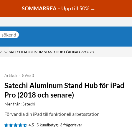
SOMMARREA
– Upp till 50% →
R
SATECHI ALUMINUM STAND HUB FÖR IPAD PRO (2018 OCH SENARE)
Artikelnr: 89653
Satechi Aluminum Stand Hub för iPad
Pro (2018 och senare)
Mer från:
Satechi
Förvandla din iPad till funktionell arbetsstation
4.5
5 kundbetyg
3 frågor/svar
|