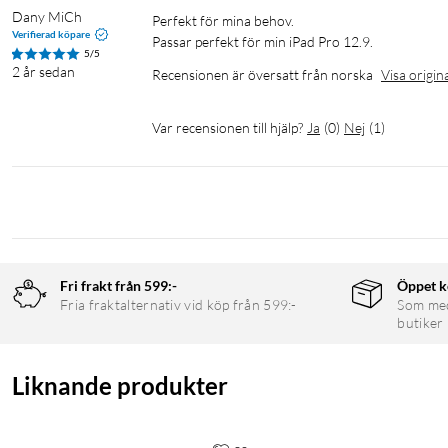
Dany MiCh
Perfekt för mina behov.

Verifierad köpare
Passar perfekt för min iPad Pro 12.9.
5/5
2 år sedan
Recensionen är översatt från norska
Visa origin
Var recensionen till hjälp?
Ja
(
0
)
Nej
(
1
)
Fri frakt från 599:-
Öppet k
Fria fraktalternativ vid köp från 599:-
Som medl
butiker
Liknande produkter