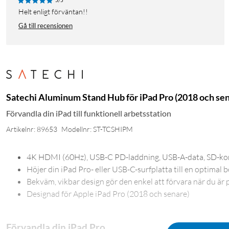
5/5
Helt enligt förväntan!!
Gå till recensionen
Satechi Aluminum Stand Hub för iPad Pro (2018 och se
Förvandla din iPad till funktionell arbetsstation
Artikelnr: 89653
Modellnr: ST-TCSHIPM
4K HDMI (60Hz), USB-C PD-laddning, USB-A-data, SD-kort
Höjer din iPad Pro- eller USB-C-surfplatta till en optimal 
Bekväm, vikbar design gör den enkel att förvara när du är 
Designad för Apple iPad Pro (2018 och senare)
Förvandla din iPad Pro