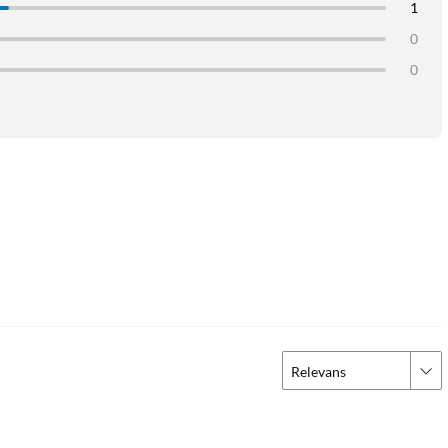
1
0
0
 g.
 iPad
HDMI-port iPad
USB-C iPad
iPad stand
Relevans