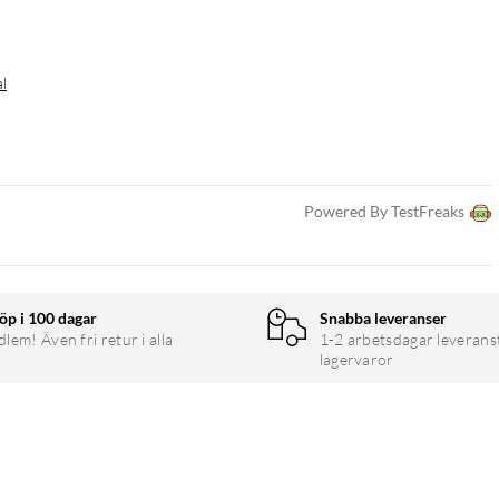
al
Powered By TestFreaks
öp i 100 dagar
Snabba leveranser
em! Även fri retur i alla
1-2 arbetsdagar leverans
lagervaror