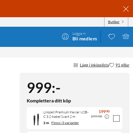
Butiker
Logga in
Bli medlem
Lägg i inköpslista
91 gillar
999
:
-
Komplettera ditt köp
199
90
Linocell Premium Kevlar USB-
299:90
C 3.2-kabel Svart 2 m
2 m
Finns i 3 varianter