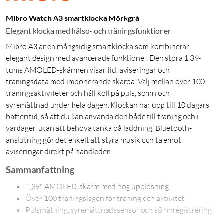
Mibro Watch A3 smartklocka Mörkgrå
Elegant klocka med hälso- och träningsfunktioner
Mibro A3 är en mångsidig smartklocka som kombinerar
elegant design med avancerade funktioner. Den stora 1,39-
tums AMOLED-skärmen visar tid, aviseringar och
träningsdata med imponerande skärpa. Välj mellan över 100
träningsaktiviteter och håll koll på puls, sömn och
syremättnad under hela dagen. Klockan har upp till 10 dagars
batteritid, så att du kan använda den både till träning och i
vardagen utan att behöva tänka på laddning. Bluetooth-
anslutning gör det enkelt att styra musik och ta emot
aviseringar direkt på handleden.
Sammanfattning
1,39" AMOLED-skärm med hög upplösning
Över 100 träningslägen för träning och aktivitet
Pulsmätning, syremättnadssensor och sömnregistrering