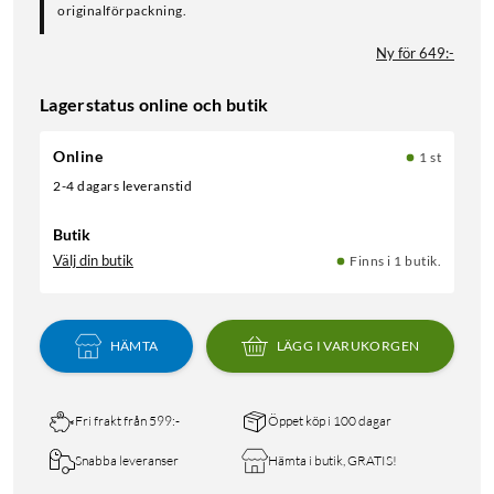
originalförpackning.
Ny för 649:-
Lagerstatus online och butik
Online
1 st
2-4 dagars leveranstid
Butik
Välj din butik
Finns i 1 butik.
HÄMTA
LÄGG I VARUKORGEN
Fri frakt från 599:-
Öppet köp i 100 dagar
Snabba leveranser
Hämta i butik, GRATIS!