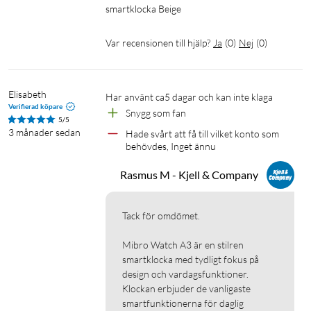
Vattentålighet: 2 ATM (tål stänk, ej simning)
smartklocka Beige
Batteritid: Upp till 10 dagar vid normal användning
Anslutning: Bluetooth 5.3
Var recensionen till hjälp?
Ja
(
0
)
Nej
(
0
)
Aviseringar: Samtal, meddelanden, appaviseringar
Musikstyrning: Ja
Vikt: Ca 53 g med armband
Elisabeth
Har använt ca5 dagar och kan inte klaga
Boettstorlek: 45,2 mm
Verifierad köpare
Snygg som fan
5/5
3 månader sedan
Hade svårt att få till vilket konto som 
I förpackningen
behövdes, Inget ännu
Smartklocka
Laddkabel
Rasmus M - Kjell & Company
Manual
Tack för omdömet.

Mibro Watch A3 är en stilren 
smartklocka med tydligt fokus på 
design och vardagsfunktioner. 
Klockan erbjuder de vanligaste 
smartfunktionerna för daglig 