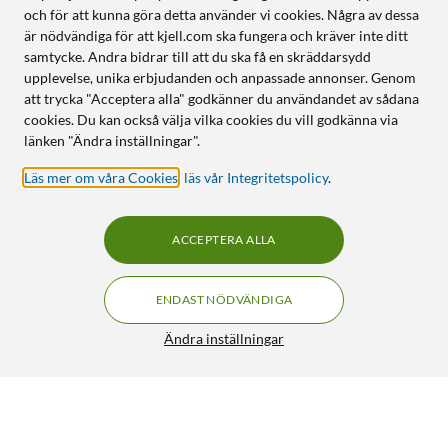
och för att kunna göra detta använder vi cookies. Några av dessa
är nödvändiga för att kjell.com ska fungera och kräver inte ditt
samtycke. Andra bidrar till att du ska få en skräddarsydd
upplevelse, unika erbjudanden och anpassade annonser. Genom
att trycka "Acceptera alla" godkänner du användandet av sådana
cookies. Du kan också välja vilka cookies du vill godkänna via
länken "Ändra inställningar".
Läs mer om våra Cookies
,
läs vår Integritetspolicy
.
ACCEPTERA ALLA
ENDAST NÖDVÄNDIGA
Ändra inställningar
Mibro Watch A3 smartklocka Mörkgrå
520:-
4/5