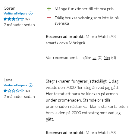
om du tränar eller åker buss. Batteriet räcker upp till 10 dagar
Göran
Många funktioner till ett bra pris
vid normal användning, så att du kan fokusera på dina
Verifierad köpare
Dålig bruksanvisning som inte är på 
aktiviteter utan att behöva tänka på laddning varje kväll. När
3/5
svenska
2 månader sedan
det behövs laddas klockan snabbt med den medföljande
magnetiska kabeln.
Recenserad produkt:
Mibro Watch A3 
smartklocka Mörkgrå
Tålig i både väder och vardag
Var recensionen till hjälp?
Ja
(
0
)
Nej
(
0
)
Med 2 ATM vattentålighet klarar Mibro A3 både lätt regn,
stänk och handtvätt. Klockan är inte avsedd för simning eller
dusch, men passar utmärkt för en aktiv livsstil inne som ute.
Lena
Stegräknaren fungerar jättedåligt. 1 dag 
Den robusta konstruktionen gör att du kan lita på att klockan
Verifierad köpare
visade den 7000 fler steg än vad jag gått!

hänger med – oavsett väder.
1/5
Har testat att bara ha klockan på armen 
2 månader sedan
under promenaden. Stämde bra tills 
Specifikationer
promenaden nästan var klar, sista korta biten 
hem la den på 2000 extrasteg mot vad jag 
Skärm: 1,39" AMOLED, 360 x 360 pixlar
Träningslägen: Över 100 aktiviteter
Hälsomätning: Puls, syremättnad (SpO2), sömnregistrering
Recenserad produkt:
Mibro Watch A3 