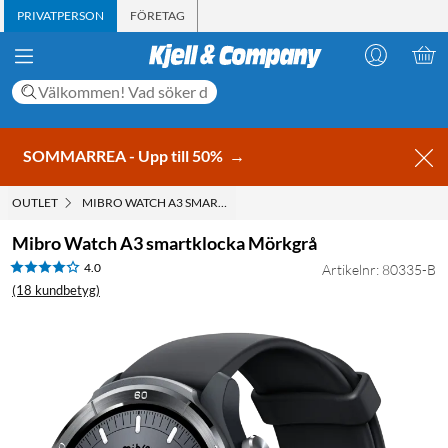
PRIVATPERSON
FÖRETAG
SOMMARREA - Upp till 50%
→
OUTLET
MIBRO WATCH A3 SMARTKLOCKA MÖRKGRÅ
Mibro Watch A3 smartklocka Mörkgrå
4.0
Artikelnr: 80335-B
(18 kundbetyg)