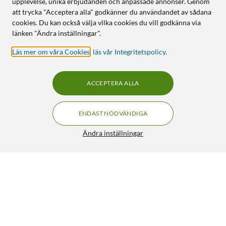
upplevelse, unika erbjudanden och anpassade annonser. Genom
att trycka "Acceptera alla" godkänner du användandet av sådana
cookies. Du kan också välja vilka cookies du vill godkänna via
länken "Ändra inställningar".
Läs mer om våra Cookies
,
läs vår Integritetspolicy
.
ACCEPTERA ALLA
ENDAST NÖDVÄNDIGA
Ändra inställningar
Mercusys Halo H60X Mesh Wifi 6-system 2-pack
FRI FRAKT
4.5/5
999:-
HÄMTA
LÄGG I VARUKORGEN