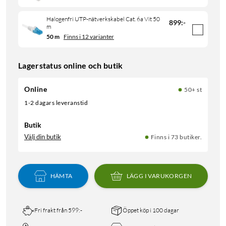
Halogenfri UTP-nätverkskabel Cat. 6a Vit 50
899
:
-
m
50 m
Finns i 12 varianter
Lagerstatus online och butik
Online
50+ st
1-2 dagars leveranstid
Butik
Välj din butik
Finns i 73 butiker.
HÄMTA
LÄGG I VARUKORGEN
Fri frakt från 599:-
Öppet köp i 100 dagar