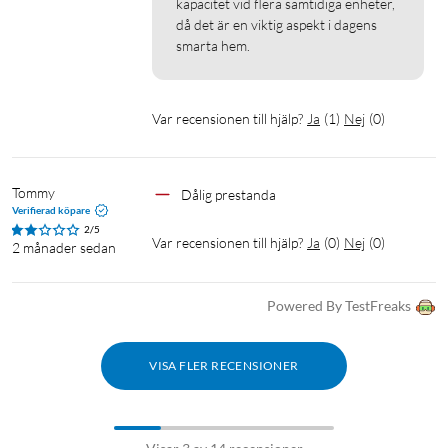
kapacitet vid flera samtidiga enheter, 
IEEE 802.11ax/ac/n/a 5 GHz
då det är en viktig aspekt i dagens 
IEEE 802.11n/b/g 2.4 GHz
smarta hem.
Wifi-hastigheter:
1201 Mbps vid 5 GHz
Var recensionen till hjälp?
Ja
(
1
)
Nej
(
0
)
300 Mbps vid 2.4 GHz
Mottagningskänslighet:
Tommy
Dålig prestanda
2.4 GHz
Verifierad köpare
11g 6Mbps: -96,5dBm
2/5
Var recensionen till hjälp?
Ja
(
0
)
Nej
(
0
)
2 månader sedan
11g 54Mbps: -78dBm
5 GHz
Powered By TestFreaks
11a 6Mbps: -96dBm
11a 54Mbps: -78dBm
VISA FLER RECENSIONER
11ac VHT20 MCS8: -74,5dBm
11ac VHT40 MCS9: -70,5dBm
11ac VHT80 MCS9: -66,5dBm
11ax HE20 MCS11: -66dBm