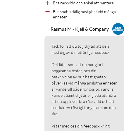
Bra räckvidd och enkel att hantera
exempelvis videomöten eller spel. Föräldrakontroller och
Blir snabb dålig hastighet vid många 
gästnätverk hanteras enkelt via Mercusys-appen, där du
enheter
också kan övervaka nätverket i realtid.
Rasmus M - Kjell & Company
Installation och kompatibilitet
Installationen sker enkelt via Mercusys-appen, där du guidas
Tack för att du tog dig tid att dela 
genom stegen. Systemet fungerar med alla
med dig av din utförliga feedback.

internetleverantörer och är kompatibelt med äldre Wifi-
Det låter som att du har gjort 
standarder. Noderna kan anslutas både trådlöst och med
noggranna tester, och din 
kabel för optimal prestanda. Tack vare Bluetooth-stöd kan du
beskrivning av hur hastigheten 
snabbt para ihop och konfigurera enheterna. Systemet kan
påverkas vid många anslutna enheter 
byggas ut med fler enheter från Mercusys Halo H-serie (Halo
är värdefull både för oss och andra 
H60X är inte kompatibelt med Halo S-serien).
kunder. Samtidigt är vi glada att höra 
att du upplever bra räckvidd och att 
produkten i övrigt fungerar som den 
Specifikationer
ska.

Wifi
Vi tar med oss din feedback kring 
Trådlösa standarder: