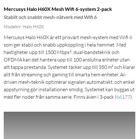
Mercusys Halo H60X Mesh Wifi 6-system 2-pack
Stabilt och snabbt mesh-nätverk med Wifi 6
Modellnr: Halo H60X
Mercusys Halo H60X är ett prisvärt mesh-system med Wifi 6
som ger stabil och snabb uppkoppling i hela hemmet. Med
1
hastigheter upp till 1500 Mbps
, dual-bandsteknik och
OFDMA kan det hantera upp till 100 anslutna enheter utan
att tappa prestanda. Systemet täcker upp till 350 m² och klarar
allt från streaming och gaming till smarta hem-enheter. AI-
driven mesh-teknik optimerar signalen automatiskt, och enkel
appstyrning gör installationen smidig. Systemet kan byggas ut
med fler noder från samma serie. Finns även i 3-pack
(
66177
)
.