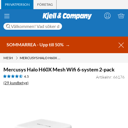
PRIVATPERSON
FÖRETAG
SOMMARREA - Upp till 50%
→
MESH
MERCUSYS HALO H60X MESH WIFI 6-SYSTEM 2-PACK
Mercusys Halo H60X Mesh Wifi 6-system 2-pack
4.5
Artikelnr: 66176
(29 kundbetyg)