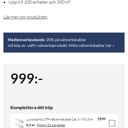
Upp till 100 enheter och 350 m²
Läs mer om produkten
Medlemserbjudande:
20% på nätverkskablar
vid köp av valfri nätverksprodukt. Hitta nätverkskablar här »
999
:
-
Komplettera ditt köp
79
90
Luxorparts UTP-nätverkskabel Cat. 6 Vit 0,5 m
0,5 m
Finns i 12 varianter