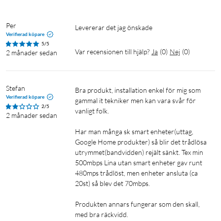
anslutning för streaming, distansarbete och smarta enheter.
Systemet har stöd för upp till 100 anslutna enheter och
Per
levererar det jag önskade
fungerar utmärkt för hushåll med många trådlösa enheter.
Verifierad köpare
Mesh-funktionen skapar en sömlös anslutning, vilket gör att
5/5
Var recensionen till hjälp?
Ja
(
0
)
Nej
(
0
)
2 månader sedan
du kan röra dig fritt utan att tappa signal.
Prestanda och täckning
Stefan
Bra produkt, installation enkel för mig som 
Med upp till 1,5 Gbps hastighet och täckning på upp till 350
Verifierad köpare
gammal it tekniker men kan vara svår för 
m² får du stabil Wifi-anslutning i hela hemmet. AI-driven mesh
2/5
vanligt folk. 

2 månader sedan
optimerar anslutningen och minimerar trängsel på nätverket.
2,4 GHz-bandet ger lång räckvidd medan 5 GHz-bandet
Har man många sk smart enheter(uttag, 
Google Home produkter) så blir det trådlösa 
möjliggör snabba anslutningar för krävande uppgifter som
utrymmet(bandvidden) rejält sänkt. Tex min 
gaming och streaming.
500mbps Lina utan smart enheter gav runt 
480mps trådlöst, men enheter ansluta (ca 
Smarta funktioner och mjukvara
20st) så blev det 70mbps.

Halo H60X använder AI-driven nätverksoptimering för att
Produkten annars fungerar som den skall, 
anpassa anslutningar och minimera störningar. Med stöd för
med bra räckvidd.
QoS (Quality of Service) kan du prioritera viktig trafik,