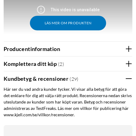
LÄS MER OM PRODUKTEN
Producentinformation
Komplettera ditt köp
(
2
)
Sammanfattning
1
Wifi 6 med 1,5 Gbps hastighet
– snabb och stabil
Kundbetyg & recensioner
(
29
)
uppkoppling för streaming, gaming och smarta hem.
Ansluts direkt till fiberanslutning eller till ett befintligt
Här ser du vad andra kunder tycker. Vi visar alla betyg för att göra
det enklare för dig att välja rätt produkt. Recensionerna nedan skrivs
modem eller router.
uteslutande av kunder som har köpt varan. Betyg och recensioner
Dual-band med AI-optimering som anpassar signalen
administreras av TestFreaks. Läs mer om villkor för publicering här
för bästa prestanda och minskad störning.
www.kjell.com/se/villkor/recensioner.
OFDMA och MU-MIMO förbättrar kapaciteten och
möjliggör smidig anslutning för flera enheter.
Stöd för upp till 100 enheter, klarar många samtidiga