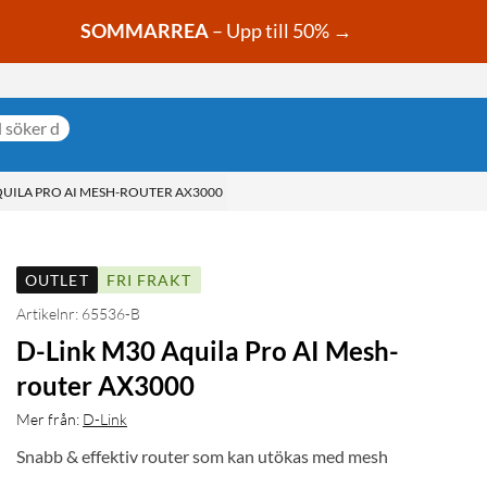
SOMMARREA
– Upp till 50% →
QUILA PRO AI MESH-ROUTER AX3000
OUTLET
FRI FRAKT
Artikelnr: 65536-B
D-Link M30 Aquila Pro AI Mesh-
router AX3000
Mer från:
D-Link
Snabb & effektiv router som kan utökas med mesh