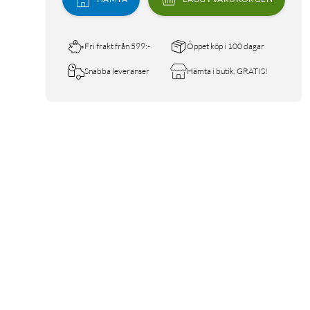
Fri frakt från 599:-
Öppet köp i 100 dagar
Snabba leveranser
Hämta i butik, GRATIS!