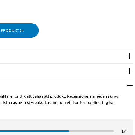
M PRODUKTEN
itet format."
 prestanda och pålitlighet för sina uppkopplade enheter. Den är
ra ytor och många enheter är en prioritet.
enklare för dig att välja rätt produkt. Recensionerna nedan skrivs
onerande hastigheter upp till 2403 Mbps på 5 GHz-bandet och
istreras av TestFreaks. Läs mer om villkor för publicering här
K-streaming, VR-spel och smidig hantering av flera smarta hem-
ik optimerar M30 Aquila Pro automatiskt nätverket för
17
 varje enhet får den bästa möjliga anslutningen.