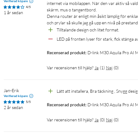
Verifierad köpare
internet via mobilappen. När den var aktiv så valde
4/5
skärm, mus o tangentbord. 

1 år sedan
Denna router är enligt min åsikt lämplig för enk
och prylar så skulle jag gå upp en nivå på prestanda
Tilltalande design och litet format.
LED på fronten lyser för stark, fick stänga a
Recenserad produkt:
D-link M30 Aquila Pro AI
Var recensionen till hjälp?
Ja
(
1
)
Nej
(
0
)
Jan-Erik
Lätt att installera, Bra täckning , Snygg desi
Verifierad köpare
5/5
Recenserad produkt:
D-link M30 Aquila Pro AI
2 år sedan
Var recensionen till hjälp?
Ja
(
0
)
Nej
(
0
)