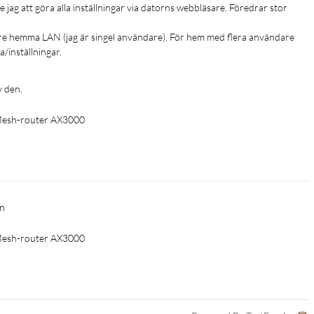
 jag att göra alla inställningar via datorns webbläsare. Föredrar stor 
lare hemma LAN (jag är singel användare). För hem med flera användare 
/inställningar. 
v den.
 Mesh-router AX3000
gn
 Mesh-router AX3000