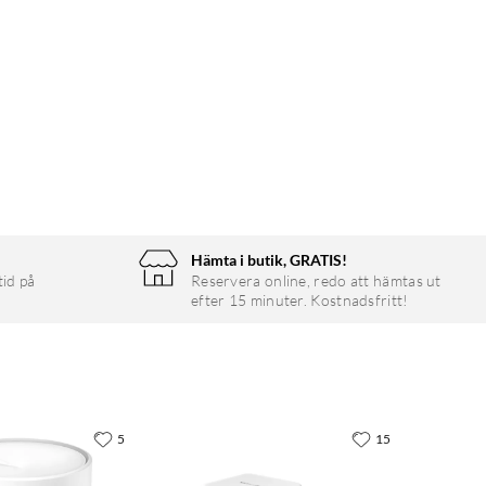
Hämta i butik, GRATIS!
tid på
Reservera online, redo att hämtas ut
efter 15 minuter. Kostnadsfritt!
5
15