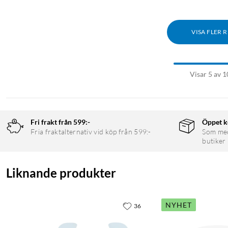
VISA FLER 
Visar 5 av 1
Fri frakt från 599:-
Öppet k
Fria fraktalternativ vid köp från 599:-
Som medl
butiker
Liknande produkter
NYHET
36