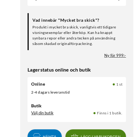
Vad innebär "Mycket bra skick"?
Produkt i mycket bra skick, vanligtvis ett tidigare
visningsexemplar eller återköp. Kan ha knappt
synbara repor eller andra tecken på användning
såsom skadad originalförpackning.
Ny för 999:-
Lagerstatus online och butik
Online
1 st
2-4 dagars leveranstid
Butik
Välj din butik
Finns i 1 butik.
HÄMTA
LÄGG I VARUKORGEN