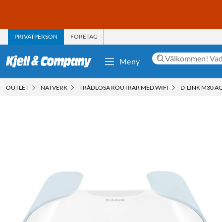
PRIVATPERSON
FÖRETAG
Meny
OUTLET
NÄTVERK
TRÅDLÖSA ROUTRAR MED WIFI
D-LINK M30 A