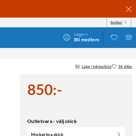
Butiker
Logga in
Bli medlem
Lägg i inköpslista
36 gillar
850
:
-
Outletvara - välj skick
Mycket bra skick