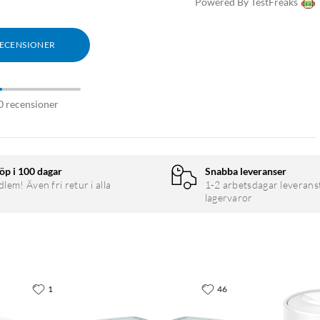
Powered By TestFreaks
RECENSIONER
0 recensioner
öp i 100 dagar
Snabba leveranser
em! Även fri retur i alla
1-2 arbetsdagar leverans
lagervaror
1
46