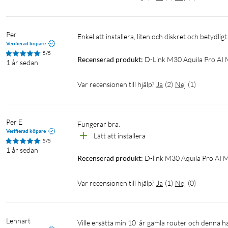
Säkerhetsprotokoll: WPA/WPA2-Personal, WPA2/WPA3 –
Dimensioner: 181.6 x 129.2 x 66.1 mm
Vikt: 295 g
Per
Enkel att installera, liten och diskret och betydl
Verifierad köpare
5/5
Recenserad produkt:
D-Link M30 Aquila Pro AI
1 år sedan
Var recensionen till hjälp?
Ja
(
2
)
Nej
(
1
)
Per E
Fungerar bra.
Verifierad köpare
Lätt att installera 
5/5
1 år sedan
Recenserad produkt:
D-link M30 Aquila Pro AI
Var recensionen till hjälp?
Ja
(
1
)
Nej
(
0
)
Lennart
Ville ersätta min 10  år gamla router och denna har fått bra omdöme för sin prisklass. Relativt lätt att få den ansluten till 