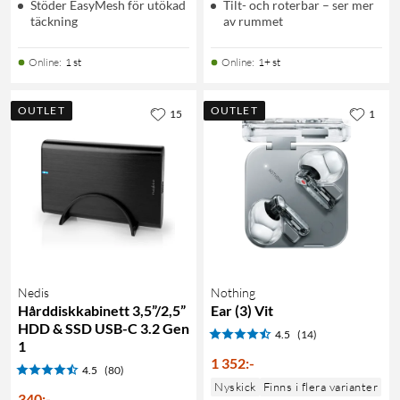
Stöder EasyMesh för utökad
Tilt- och roterbar – ser mer
täckning
av rummet
Online
:
1 st
Online
:
1+ st
OUTLET
OUTLET
15
1
Nedis
Nothing
Hårddiskkabinett 3,5”/2,5”
Ear (3) Vit
HDD & SSD USB-C 3.2 Gen
4.5
(14)
1
1 352
:
-
4.5
(80)
Nyskick
Finns i flera varianter
340
:
-