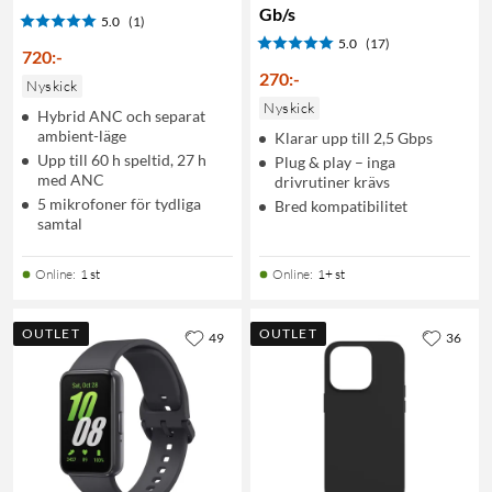
Gb/s
5.0
(1)
5.0
(17)
720
:
-
270
:
-
Nyskick
Nyskick
Hybrid ANC och separat
ambient-läge
Klarar upp till 2,5 Gbps
Upp till 60 h speltid, 27 h
Plug & play – inga
med ANC
drivrutiner krävs
5 mikrofoner för tydliga
Bred kompatibilitet
samtal
Online
:
1 st
Online
:
1+ st
OUTLET
OUTLET
49
36