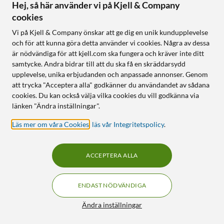
Hej, så här använder vi på Kjell & Company
cookies
Vi på Kjell & Company önskar att ge dig en unik kundupplevelse
och för att kunna göra detta använder vi cookies. Några av dessa
är nödvändiga för att kjell.com ska fungera och kräver inte ditt
samtycke. Andra bidrar till att du ska få en skräddarsydd
upplevelse, unika erbjudanden och anpassade annonser. Genom
att trycka "Acceptera alla" godkänner du användandet av sådana
cookies. Du kan också välja vilka cookies du vill godkänna via
Ubiquiti
länken "Ändra inställningar".
Megafon 25 W
G6 Bullet – 4K PoE-
övervakningskamera
4.5
(14)
Läs mer om våra Cookies
,
läs vår Integritetspolicy
.
5.0
(3)
425
:
-
2 159
:
-
Nyskick
Finns i flera varianter
ACCEPTERA ALLA
Nyskick
Hög effekt (25 W)
4K-upplösning med 8 MP-
Sirenfunktion
sensor
ENDAST NÖDVÄNDIGA
AI-detektering och IR-
Filter
nattseende
Ändra inställningar
Vädertålig (IP66-klassad)