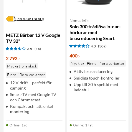
(PRODUKTBLAD)
Nomadelic
Solo 300 trådlösa in-ear-
hörlurar med
METZ Bärbar 12 V Google
brusreducering Svart
TV 32"
4.0
(309)
3.5
(14)
400
:
-
2 792
:
-
Nyskick
Finns i flera varianter
Mycket bra skick
Aktiv brusreducering
Finns i flera varianter
Smidiga touch-kontroller
12 V-drift – perfekt för
Upp till 30 h speltid med
camping
laddetui
Smart-TV med Google TV
och Chromecast
Kompakt och lätt, enkel
montering
Online
:
1 st
Online
:
1+ st