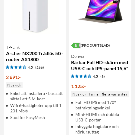
(PRODUKTBLAD)
TP-Link
Archer NX200 Trådlös 5G-
Denver
router AX1800
Bärbar Full HD-skärm med
4.5
(266)
USB-C och IPS-panel 15,6"
2 691
:
-
4.5
(8)
Nyskick
1 125
:
-
Enkel att installera - bara att
Nyskick
Finns i flera varianter
sätta i ett SIM-kort
Full HD IPS med 170°
Wifi 6-hastigheter upp till 1
betraktningsvinkel
201 Mb/s
Mini-HDMI och dubbla
Stöd för EasyMesh
USB-C-portar
Inbyggda högtalare och
hörlursuttag