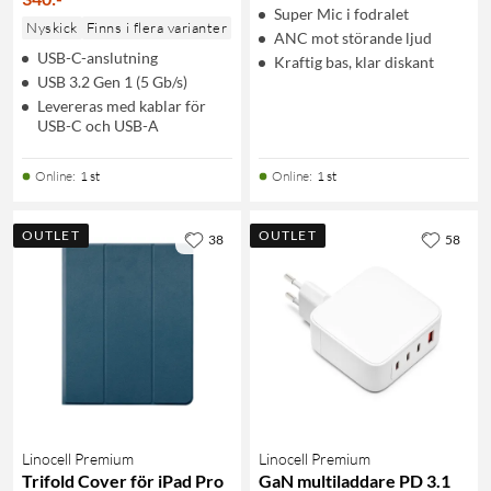
Super Mic i fodralet
Nyskick
Finns i flera varianter
ANC mot störande ljud
USB-C-anslutning
Kraftig bas, klar diskant
USB 3.2 Gen 1 (5 Gb/s)
Levereras med kablar för
USB-C och USB-A
Online
:
1 st
Online
:
1 st
OUTLET
OUTLET
38
58
Linocell Premium
Linocell Premium
Trifold Cover för iPad Pro
GaN multiladdare PD 3.1