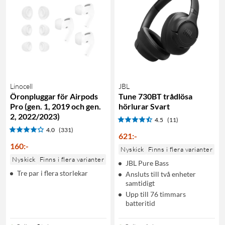
Linocell
JBL
Öronpluggar för Airpods
Tune 730BT trådlösa
Pro (gen. 1, 2019 och gen.
hörlurar Svart
2, 2022/2023)
4.5
(11)
4.0
(331)
621
:
-
160
:
-
Nyskick
Finns i flera varianter
Nyskick
Finns i flera varianter
JBL Pure Bass
Tre par i flera storlekar
Ansluts till två enheter
samtidigt
Upp till 76 timmars
batteritid