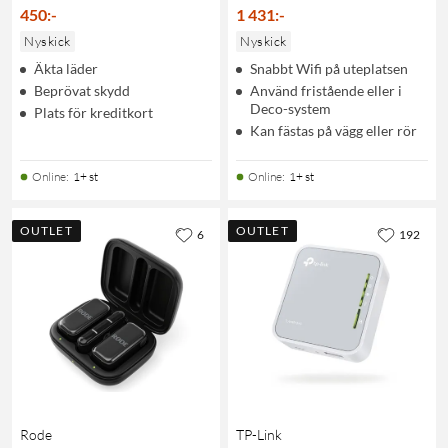
450
:
-
1 431
:
-
Nyskick
Nyskick
Äkta läder
Snabbt Wifi på uteplatsen
Beprövat skydd
Använd fristående eller i
Deco-system
Plats för kreditkort
Kan fästas på vägg eller rör
Online
:
1+ st
Online
:
1+ st
OUTLET
OUTLET
6
192
Rode
TP-Link