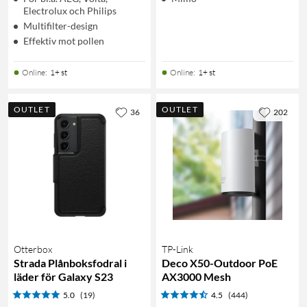
Electrolux och Philips
Multifilter-design
Effektiv mot pollen
Online
:
1+ st
Online
:
1+ st
OUTLET
OUTLET
36
202
Otterbox
TP-Link
Strada Plånboksfodral i
Deco X50-Outdoor PoE
läder för Galaxy S23
AX3000 Mesh
5.0
(19)
4.5
(444)