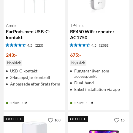
Apple
TP-Link
EarPods med USB-C-
RE450 Wifi-repeater
kontakt
AC1750
4.5
(225)
4.5
(1588)
243
:
-
675
:
-
Nyskick
Nyskick
USB-C-kontakt
Fungerar även som
accesspunkt
3-knappsfjärrkontroll
Dual-band
Anpassade efter örats form
Enkel installation via app
Online
:
1 st
Online
:
1+ st
OUTLET
OUTLET
103
15