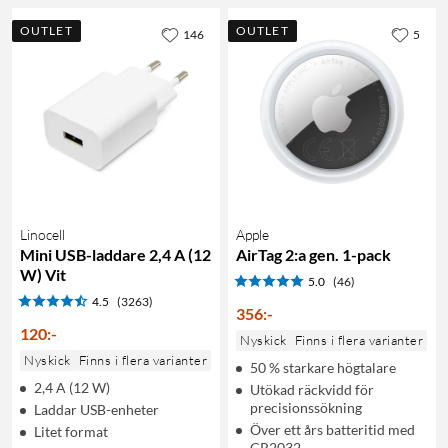
OUTLET
OUTLET
146
5
Linocell
Apple
Mini USB-laddare 2,4 A (12
AirTag 2:a gen. 1-pack
W) Vit
5.0
(46)
4.5
(3263)
356
:
-
120
:
-
Nyskick
Finns i flera varianter
Nyskick
Finns i flera varianter
50 % starkare högtalare
2,4 A (12 W)
Utökad räckvidd för
precisionssökning
Laddar USB-enheter
Över ett års batteritid med
Litet format
CR2032