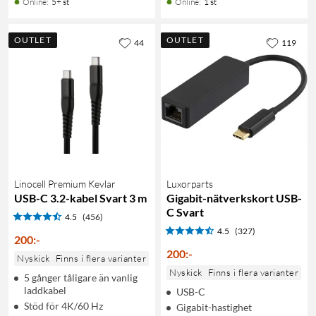
Online
:
5+ st
Online
:
1 st
OUTLET
OUTLET
44
119
Linocell Premium Kevlar
Luxorparts
USB-C 3.2-kabel Svart 3 m
Gigabit-nätverkskort USB-
C Svart
4.5
(456)
4.5
(327)
200
:
-
200
:
-
Nyskick
Finns i flera varianter
Nyskick
Finns i flera varianter
5 gånger tåligare än vanlig
laddkabel
USB-C
Stöd för 4K/60 Hz
Gigabit-hastighet