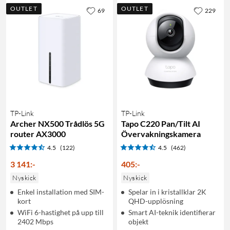
OUTLET
OUTLET
69
229
TP-Link
TP-Link
Archer NX500 Trådlös 5G
Tapo C220 Pan/Tilt AI
router AX3000
Övervakningskamera
4.5
(122)
4.5
(462)
3 141
:
-
405
:
-
Nyskick
Nyskick
Enkel installation med SIM-
Spelar in i kristallklar 2K
kort
QHD-upplösning
WiFi 6-hastighet på upp till
Smart AI-teknik identifierar
2402 Mbps
objekt