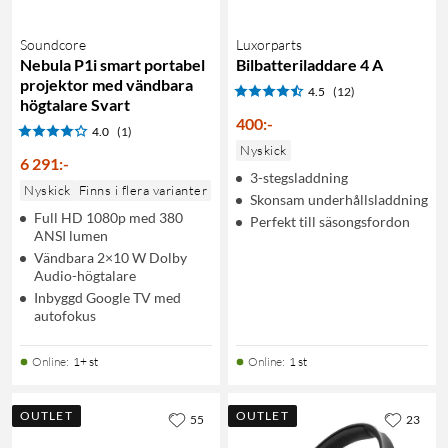
Soundcore
Luxorparts
Nebula P1i smart portabel
Bilbatteriladdare 4 A
projektor med vändbara
4.5
(12)
högtalare Svart
400
:
-
4.0
(1)
Nyskick
6 291
:
-
3-stegsladdning
Nyskick
Finns i flera varianter
Skonsam underhållsladdning
Full HD 1080p med 380
Perfekt till säsongsfordon
ANSI lumen
Vändbara 2×10 W Dolby
Audio-högtalare
Inbyggd Google TV med
autofokus
Online
:
1+ st
Online
:
1 st
OUTLET
OUTLET
55
23