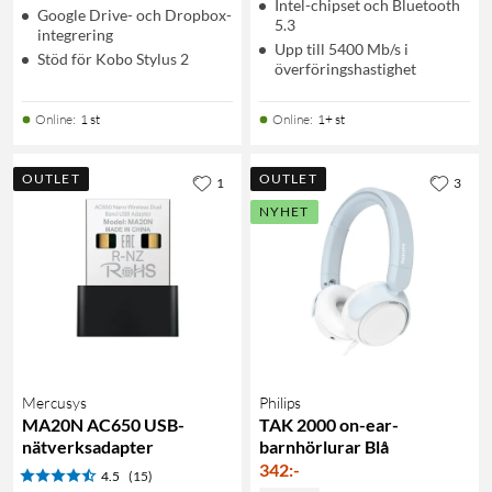
Intel-chipset och Bluetooth
Google Drive- och Dropbox-
5.3
integrering
Upp till 5400 Mb/s i
Stöd för Kobo Stylus 2
överföringshastighet
Online
:
1 st
Online
:
1+ st
OUTLET
OUTLET
1
3
NYHET
Mercusys
Philips
MA20N AC650 USB-
TAK 2000 on-ear-
nätverksadapter
barnhörlurar Blå
342
:
-
4.5
(15)