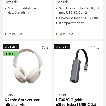
Nyskick
Nyskick
Stöd för laddning och
Snabb överföringshastighet
dataöverföring
med USB 3.2 Gen 2
Levereras med USB-C-kabel
Kompakt format
Online
:
1 st
Online
:
1 st
OUTLET
OUTLET
1
12
NYHET
Sudio
TP-Link
K2 trådlösa over-ear-
UE302C Gigabit-
hörlurar Vit
nätverkskort USB-C 2.5