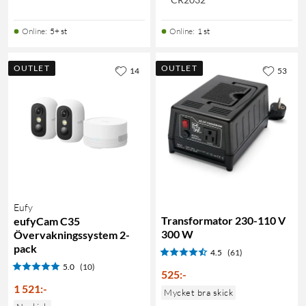
Online
:
5+ st
Online
:
1 st
OUTLET
OUTLET
14
53
Eufy
Transformator 230-110 V
eufyCam C35
300 W
Övervakningssystem 2-
pack
4.5
(61)
5.0
(10)
525
:
-
1 521
:
-
Mycket bra skick