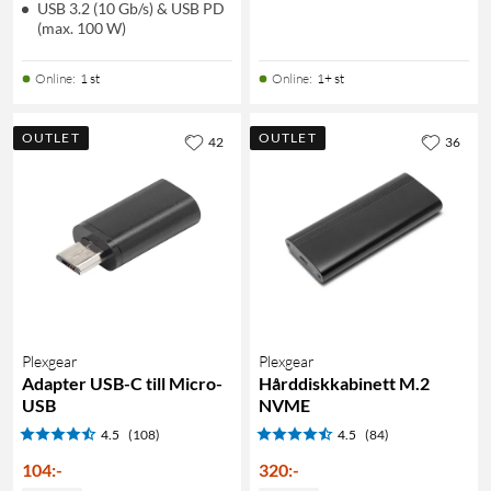
USB 3.2 (10 Gb/s) & USB PD
(max. 100 W)
Online
:
1 st
Online
:
1+ st
OUTLET
OUTLET
42
36
Plexgear
Plexgear
Adapter USB-C till Micro-
Hårddiskkabinett M.2
USB
NVME
4.5
(108)
4.5
(84)
104
:
-
320
:
-