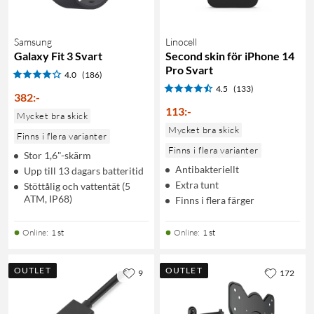
Samsung
Linocell
Galaxy Fit 3 Svart
Second skin för iPhone 14
Pro Svart
4.0
(186)
4.5
(133)
382
:
-
113
:
-
Mycket bra skick
Mycket bra skick
Finns i flera varianter
Finns i flera varianter
Stor 1,6"-skärm
Antibakteriellt
Upp till 13 dagars batteritid
Extra tunt
Stöttålig och vattentät (5
ATM, IP68)
Finns i flera färger
Online
:
1 st
Online
:
1 st
OUTLET
OUTLET
9
172