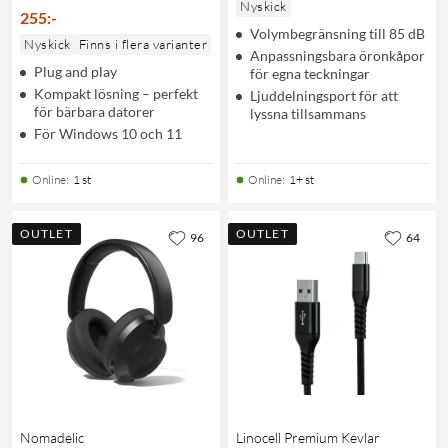
Nyskick
255
:
-
Volymbegränsning till 85 dB
Nyskick
Finns i flera varianter
Anpassningsbara öronkåpor
Plug and play
för egna teckningar
Kompakt lösning – perfekt
Ljuddelningsport för att
för bärbara datorer
lyssna tillsammans
För Windows 10 och 11
Online
:
1 st
Online
:
1+ st
OUTLET
OUTLET
96
64
Nomadelic
Linocell Premium Kevlar