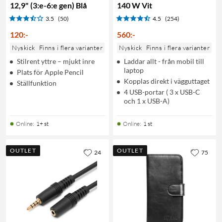
12,9" (3:e-6:e gen) Blå
140 W Vit
3.5
(50)
4.5
(254)
120
:
-
560
:
-
Nyskick
Finns i flera varianter
Nyskick
Finns i flera varianter
Stilrent yttre – mjukt inre
Laddar allt - från mobil till
laptop
Plats för Apple Pencil
Kopplas direkt i vägguttaget
Ställfunktion
4 USB-portar ( 3 x USB-C
och 1 x USB-A)
Online
:
1+ st
Online
:
1 st
OUTLET
OUTLET
24
75