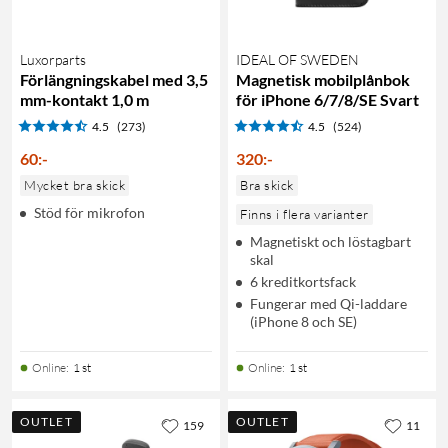
Luxorparts
IDEAL OF SWEDEN
Förlängningskabel med 3,5
Magnetisk mobilplånbok
mm-kontakt 1,0 m
för iPhone 6/7/8/SE Svart
4.5
(273)
4.5
(524)
60
:
-
320
:
-
Mycket bra skick
Bra skick
Stöd för mikrofon
Finns i flera varianter
Magnetiskt och löstagbart
skal
6 kreditkortsfack
Fungerar med Qi-laddare
(iPhone 8 och SE)
Online
:
1 st
Online
:
1 st
OUTLET
OUTLET
159
11