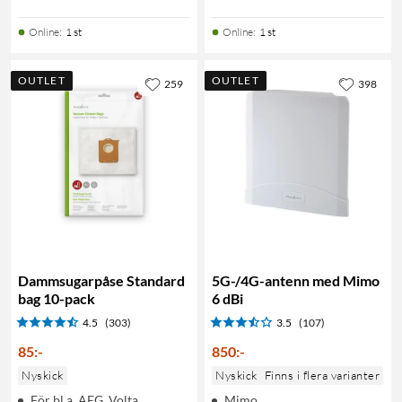
Online
:
1 st
Online
:
1 st
OUTLET
OUTLET
259
398
Dammsugarpåse Standard
5G-/4G-antenn med Mimo
bag 10-pack
6 dBi
4.5
(303)
3.5
(107)
85
:
-
850
:
-
Nyskick
Nyskick
Finns i flera varianter
För bl.a. AEG, Volta,
Mimo