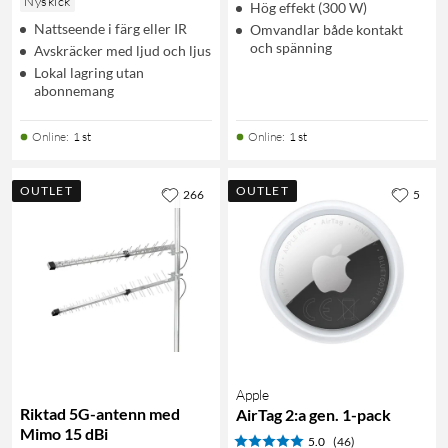
Nyskick
Hög effekt (300 W)
Nattseende i färg eller IR
Omvandlar både kontakt
och spänning
Avskräcker med ljud och ljus
Lokal lagring utan
abonnemang
Online
:
1 st
Online
:
1 st
OUTLET
OUTLET
266
5
Apple
Riktad 5G-antenn med
AirTag 2:a gen. 1-pack
Mimo 15 dBi
5.0
(46)