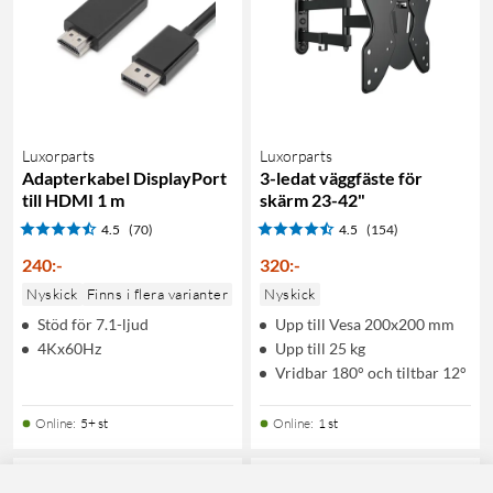
Luxorparts
Luxorparts
Adapterkabel DisplayPort
3-ledat väggfäste för
till HDMI 1 m
skärm 23-42"
4.5
(70)
4.5
(154)
240
:
-
320
:
-
Nyskick
Finns i flera varianter
Nyskick
Stöd för 7.1-ljud
Upp till Vesa 200x200 mm
4Kx60Hz
Upp till 25 kg
Vridbar 180° och tiltbar 12°
Online
:
5+ st
Online
:
1 st
OUTLET
OUTLET
0
33