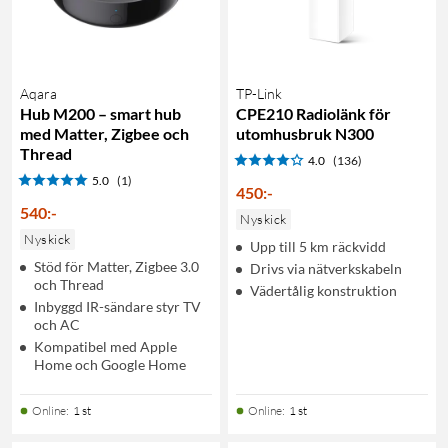
Aqara
TP-Link
Hub M200 – smart hub
CPE210 Radiolänk för
med Matter, Zigbee och
utomhusbruk N300
Thread
4.0
(136)
5.0
(1)
450
:
-
540
:
-
Nyskick
Nyskick
Upp till 5 km räckvidd
Stöd för Matter, Zigbee 3.0
Drivs via nätverkskabeln
och Thread
Vädertålig konstruktion
Inbyggd IR-sändare styr TV
och AC
Kompatibel med Apple
Home och Google Home
Online
:
1 st
Online
:
1 st