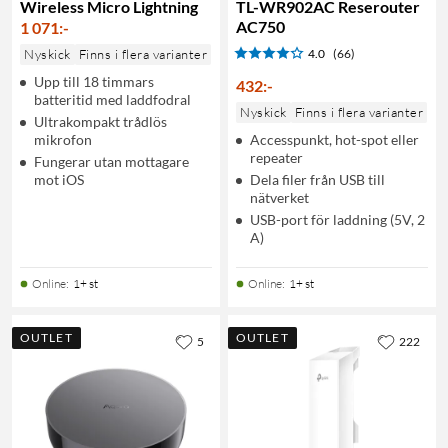
Wireless Micro Lightning
TL-WR902AC Reserouter
AC750
1 071
:
-
Nyskick
Finns i flera varianter
4.0
(66)
Upp till 18 timmars
432
:
-
batteritid med laddfodral
Nyskick
Finns i flera varianter
Ultrakompakt trådlös
mikrofon
Accesspunkt, hot-spot eller
repeater
Fungerar utan mottagare
mot iOS
Dela filer från USB till
nätverket
USB-port för laddning (5V, 2
A)
Online
:
1+ st
Online
:
1+ st
OUTLET
OUTLET
5
222