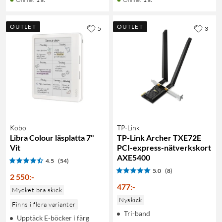
OUTLET
OUTLET
5
3
Kobo
TP-Link
Libra Colour läsplatta 7"
TP-Link Archer TXE72E
Vit
PCI-express-nätverkskort
AXE5400
4.5
(54)
5.0
(8)
2 550
:
-
477
:
-
Mycket bra skick
Nyskick
Finns i flera varianter
Tri-band
Upptäck E-böcker i färg