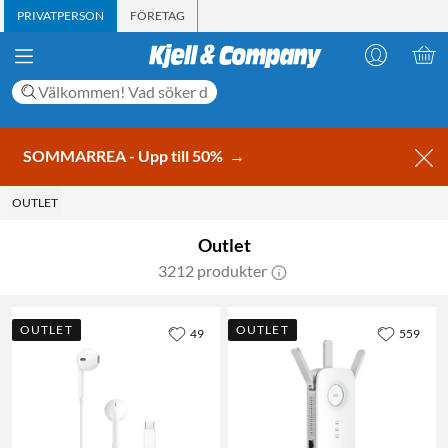
PRIVATPERSON
FÖRETAG
SOMMARREA - Upp till 50%
→
OUTLET
Outlet
3212 produkter
OUTLET
OUTLET
49
559