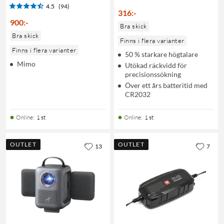
4.5
(94)
316
:
-
900
:
-
Bra skick
Bra skick
Finns i flera varianter
Finns i flera varianter
50 % starkare högtalare
Mimo
Utökad räckvidd för
precisionssökning
Över ett års batteritid med
CR2032
Online
:
1 st
Online
:
1 st
OUTLET
OUTLET
13
7