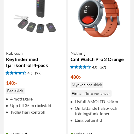
Rubicson
Nothing
Keyfinder med
Cmf Watch Pro 2 Orange
fjärrkontroll 4-pack
4.0
(67)
4.5
(97)
480
:
-
140
:
-
Mycket bra skick
Bra skick
Finns i flera varianter
4 mottagare
Livfull AMOLED-skärm
Upp till 35 m räckvidd
Omfattande hälso- och
Tydlig fjärrkontroll
träningsfunktioner
Lång batteritid
Online
:
1 st
Online
:
1 st