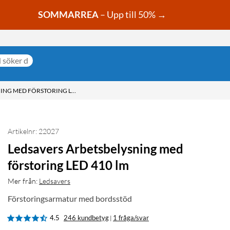
SOMMARREA
– Upp till 50% →
LEDSAVERS ARBETSBELYSNING MED FÖRSTORING LED 410 LM
Artikelnr: 22027
Ledsavers Arbetsbelysning med
förstoring LED 410 lm
Mer från:
Ledsavers
Förstoringsarmatur med bordsstöd
4.5
246 kundbetyg
1 fråga/svar
|