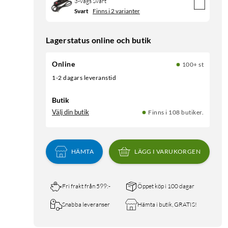
3-vägs Svart
Svart
Finns i 2 varianter
Lagerstatus online och butik
Online
100+ st
1-2 dagars leveranstid
Butik
Välj din butik
Finns i 108 butiker.
HÄMTA
LÄGG I VARUKORGEN
Fri frakt från 599:-
Öppet köp i 100 dagar
Snabba leveranser
Hämta i butik, GRATIS!