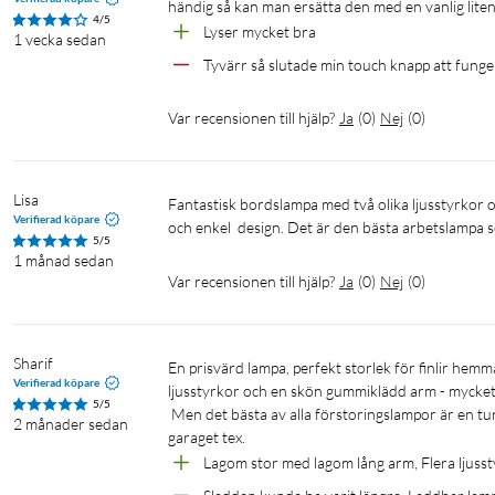
händig så kan man ersätta den med en vanlig liten 
4/5
Lyser mycket bra
1 vecka sedan
Tyvärr så slutade min touch knapp att funge
Var recensionen till hjälp?
Ja
(
0
)
Nej
(
0
)
Lisa
Fantastisk bordslampa med två olika ljusstyrkor och förstoringsglas vid behov. Den väger lite och är lätt att flytta. Snygg 
Verifierad köpare
och enkel  design. Det är den bästa arbetslampa s
5/5
1 månad sedan
Var recensionen till hjälp?
Ja
(
0
)
Nej
(
0
)
Sharif
En prisvärd lampa, perfekt storlek för finlir hemma - inte för stor och inte för liten. Jag gillar att den har flera olika 
Verifierad köpare
ljusstyrkor och en skön gummiklädd arm - mycket 
5/5
 Men det bästa av alla förstoringslampor är en tung och stabil fot, som gör den mobil och flyttbar mellan skrivbordet och 
2 månader sedan
garaget tex.
Lagom stor med lagom lång arm, Flera ljusstyr