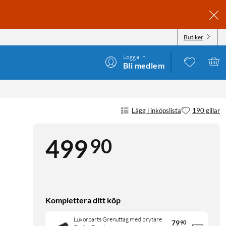
Butiker
Logga in
Bli medlem
Lägg i inköpslista
190 gillar
90
499
Komplettera ditt köp
Luxorparts Grenuttag med brytare
79
90