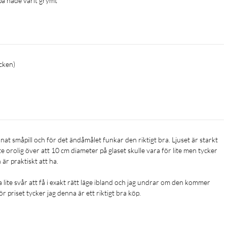
pa hade varit grymt
äcken)
te orolig över att 10 cm diameter på glaset skulle vara för lite men tycker 
r praktiskt att ha.

lite svår att få i exakt rätt läge ibland och jag undrar om den kommer 
r priset tycker jag denna är ett riktigt bra köp.