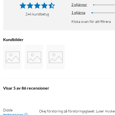
2 stjärnor
1 stjärna
246
kundbetyg
Klicka ovan för att filtrera
Kundbilder
Visar 5 av 86 recensioner
Didde
Okej förstoring på förstoringsglaset. Lyser mycket bra. Tyvärr så slutade min touch-knapp fungera men är man det minsta 
Verifierad köpare