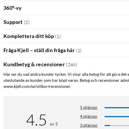
360°-vy
Support
(
2
)
Komplettera ditt köp
(
1
)
Fråga Kjell – ställ din fråga här
(
1
)
Kundbetyg & recensioner
(
246
)
Här ser du vad andra kunder tycker. Vi visar alla betyg för att göra det 
uteslutande av kunder som har köpt varan. Betyg och recensioner admin
www.kjell.com/se/villkor/recensioner.
5 stjärnor
4.5
4 stjärnor
av 5
3 stjärnor