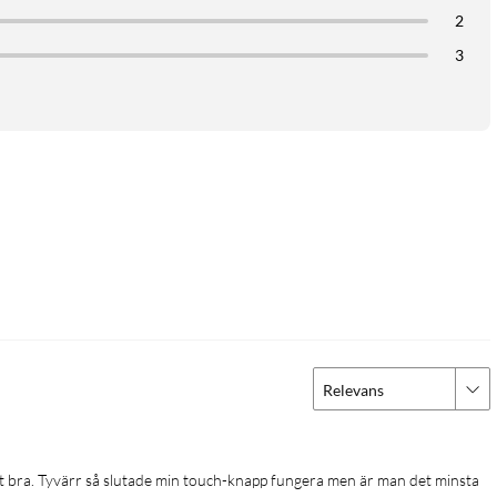
2
3
Relevans