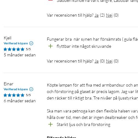
Sladden kunde ha varit längre, Laddbar lam
Var recensionen till hjälp?
Ja
(
2
)
Nej
(
0
)
Kjell
fungerar bra  när synen har försämrats ( gula fl
Verifierad köpare
flyttbar inte något skruvande
5/5
5 månader sedan
Var recensionen till hjälp?
Ja
(
0
)
Nej
(
0
)
Einar
Köpte lampan för att fixa med armbandsur och annat småpill och för det ändåmålet funkar den riktigt bra. Ljuset är starkt 
Verifierad köpare
och förstoring på glaset är precis lagom. Jag var li
5/5
den räcker till riktigt bra. Tre nivåer på ljusstyrkan ä
6 månader sedan
Ska man vara petnoga kan den flexibla halsen vara 
hålla över tid, men det är ingen dealbreaker och fö
Starkt ljus och bra förstoring
Bifogade bilder