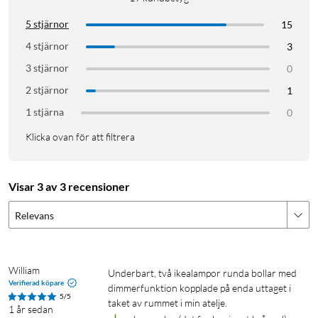
5 stjärnor
15
4 stjärnor
3
3 stjärnor
0
2 stjärnor
1
1 stjärna
0
Klicka ovan för att filtrera
Visar 3 av 3 recensioner
Relevans
William
underbart, två ikealampor runda bollar med 
Verifierad köpare
dimmerfunktion kopplade på enda uttaget i 
5/5
taket av rummet i min atelje.
1 år sedan