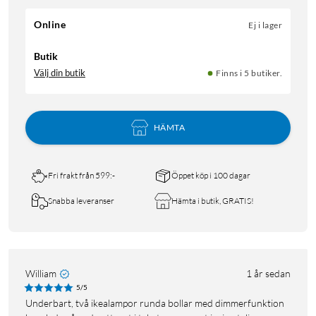
Online
Ej i lager
Butik
Välj din butik
Finns i 5 butiker.
HÄMTA
Fri frakt från 599:-
Öppet köp i 100 dagar
Snabba leveranser
Hämta i butik, GRATIS!
William
1 år sedan
5/5
underbart, två ikealampor runda bollar med dimmerfunktion