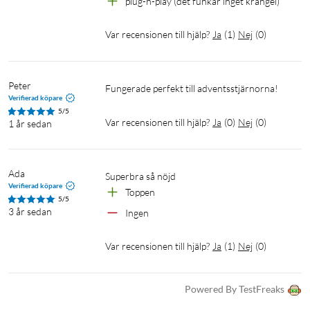
plug-n-play (det funkar inget krångel)
Var recensionen till hjälp?
Ja
(
1
)
Nej
(
0
)
Peter
Fungerade perfekt till adventsstjärnorna!
Verifierad köpare
5/5
Var recensionen till hjälp?
Ja
(
0
)
Nej
(
0
)
1 år sedan
Ada
Superbra så nöjd
Verifierad köpare
Toppen 
5/5
3 år sedan
Ingen
Var recensionen till hjälp?
Ja
(
1
)
Nej
(
0
)
Powered By TestFreaks