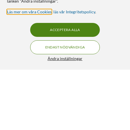
länken "Ändra inställningar".
Läs mer om våra Cookies
,
läs vår Integritetspolicy
.
ACCEPTERA ALLA
ENDAST NÖDVÄNDIGA
Ändra inställningar
Grenuttag för lamputtag 2-vägs
99:90
4.5/5
HÄMTA