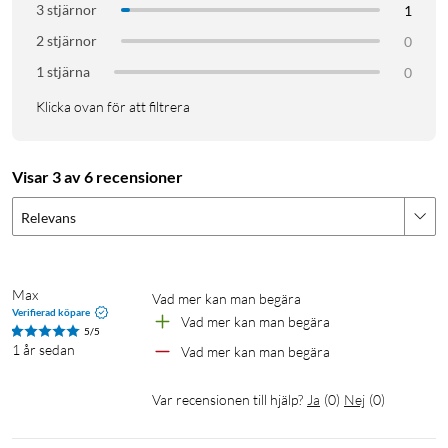
3 stjärnor
1
2 stjärnor
0
1 stjärna
0
Klicka ovan för att filtrera
Visar 3 av 6 recensioner
Relevans
Max
Vad mer kan man begära
Verifierad köpare
Vad mer kan man begära
5/5
1 år sedan
Vad mer kan man begära
Var recensionen till hjälp?
Ja
(
0
)
Nej
(
0
)