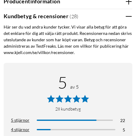
Producentinformation
Kundbetyg & recensioner
(
28
)
Här ser du vad andra kunder tycker. Vi visar alla betyg för att göra
det enklare för dig att välja rätt produkt. Recensionerna nedan skrivs
uteslutande av kunder som har köpt varan. Betyg och recensioner
administreras av TestFreaks. Läs mer om villkor för publicering här
www.kjell.com/se/villkor/recensioner.
5
av 5
28
kundbetyg
5 stjärnor
22
4 stjärnor
5