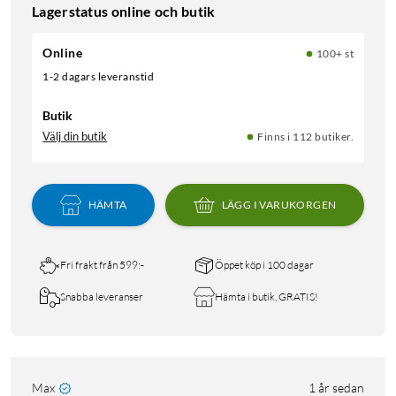
Lagerstatus online och butik
Online
100+ st
1-2 dagars leveranstid
Butik
Välj din butik
Finns i 112 butiker.
HÄMTA
LÄGG I VARUKORGEN
Fri frakt från 599:-
Öppet köp i 100 dagar
Snabba leveranser
Hämta i butik, GRATIS!
Max
1 år sedan