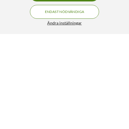
ENDAST NÖDVÄNDIGA
Ändra inställningar
Lamppropp med kabel Ojordad
69:90
5/5
HÄMTA
LÄGG I VARUKORGEN
Liknande produkter