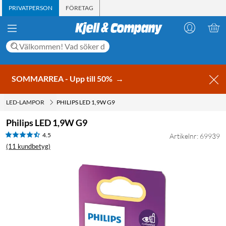
PRIVATPERSON
FÖRETAG
SOMMARREA - Upp till 50%
→
LED-LAMPOR
PHILIPS LED 1,9W G9
Philips LED 1,9W G9
4.5
Artikelnr: 69939
(11 kundbetyg)