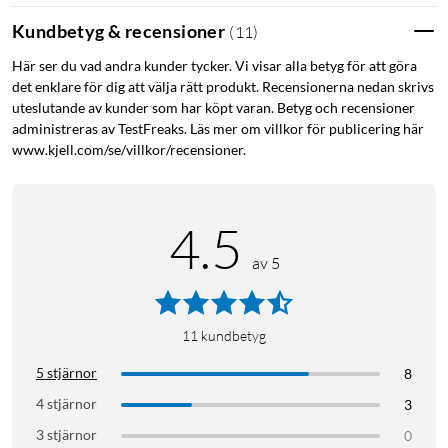
Kundbetyg & recensioner
(
11
)
Här ser du vad andra kunder tycker. Vi visar alla betyg för att göra
det enklare för dig att välja rätt produkt. Recensionerna nedan skrivs
uteslutande av kunder som har köpt varan. Betyg och recensioner
administreras av TestFreaks. Läs mer om villkor för publicering här
www.kjell.com/se/villkor/recensioner.
4.5
av 5
11
kundbetyg
5 stjärnor
8
4 stjärnor
3
3 stjärnor
0