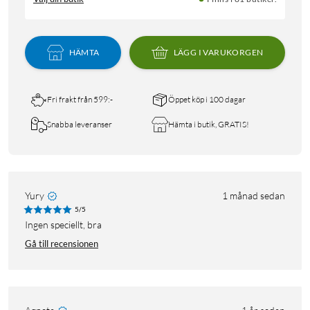
HÄMTA
LÄGG I VARUKORGEN
Fri frakt från 599:-
Öppet köp i 100 dagar
Snabba leveranser
Hämta i butik, GRATIS!
Yury
1 månad sedan
5/5
Ingen speciellt, bra
Gå till recensionen