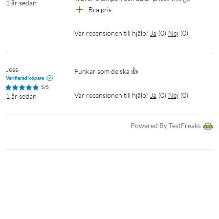
1 år sedan
Bra pris
Var recensionen till hjälp?
Ja
(
0
)
Nej
(
0
)
Jess
Funkar som de ska 👍
Verifierad köpare
5/5
Var recensionen till hjälp?
Ja
(
0
)
Nej
(
0
)
1 år sedan
Powered By TestFreaks