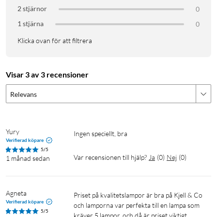
2 stjärnor
0
1 stjärna
0
Klicka ovan för att filtrera
Visar 3 av 3 recensioner
Relevans
Yury
Ingen speciellt, bra 
Verifierad köpare
5/5
Var recensionen till hjälp?
Ja
(
0
)
Nej
(
0
)
1 månad sedan
Agneta
Priset på kvalitetslampor är bra på Kjell & Co 
Verifierad köpare
och lamporna var perfekta till en lampa som 
5/5
kräver 5 lampor, och då är priset viktigt.