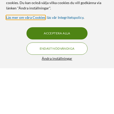
cookies. Du kan också välja vilka cookies du vill godkänna via
länken "Ändra inställningar".
Läs mer om våra Cookies
,
läs vår Integritetspolicy
.
ACCEPTERA ALLA
ENDAST NÖDVÄNDIGA
Ändra inställningar
Philips LED 1,9W G9
69:90
4.5/5
HÄMTA
LÄGG I VARUKORGEN