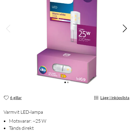
6 gillar
Lägg i inköpslista
Varmvit LED-lampa
Motsvarar: ~25 W
Tänds direkt